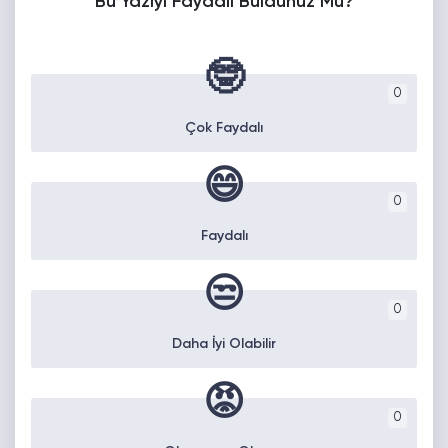
Bu Yazıyı Faydalı Buldunuz Mu?
🤓
0
Çok Faydalı
😄
0
Faydalı
😒
0
Daha İyi Olabilir
😡
0