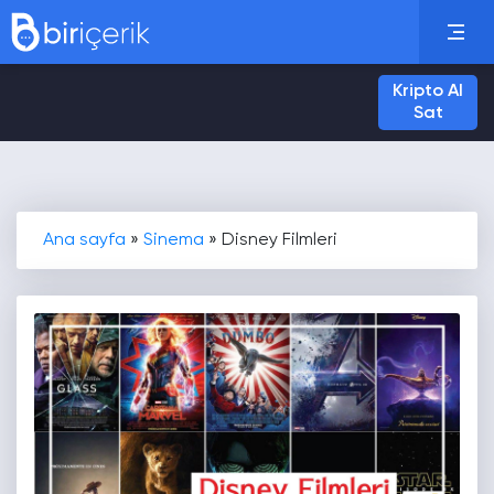
Kripto Al
Sat
Ana sayfa
»
Sinema
»
Disney Filmleri