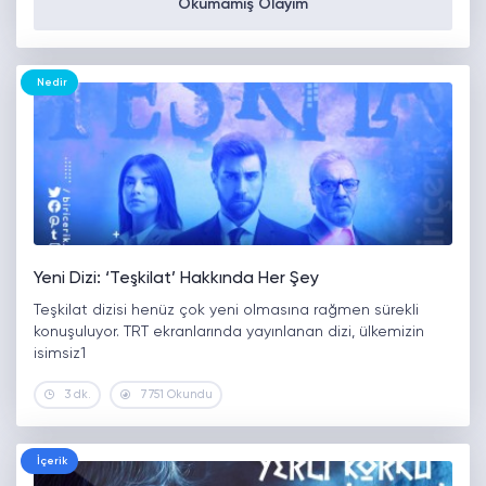
Okumamış Olayım
Nedir
Yeni Dizi: ‘Teşkilat’ Hakkında Her Şey
Teşkilat dizisi henüz çok yeni olmasına rağmen sürekli
konuşuluyor. TRT ekranlarında yayınlanan dizi, ülkemizin
isimsiz1
3 dk.
7751 Okundu
İçerik