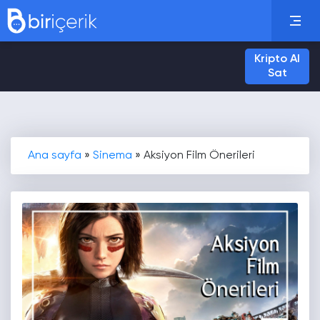
Kripto Al
Sat
Ana sayfa
»
Sinema
»
Aksiyon Film Önerileri