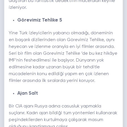
ulaştıran bu fantastik dedektifin maceraları keyifle
izleniyor.
Görevimiz Tehlike 5
Yine Türk izleyicilerin yabancı olmadığı, döneminin
en başarılı dizilerinden olan Görevimiz Tehlike, aynı
heyecan ve izlenme oranıyla en iyi filmler arasında.
Seri bir film olan Görevimiz Tehlike ’de bu kez hikâye
IMF’nin feshedilmesi ile başlıyor. Dünyanın yok
edilmesine kadar uzanan büyük bir tehditle
mücadelenin konu edildiği yapım en çok izlenen
filmler arasında ilk sıralarda yerini koruyor.
Ajan Salt
Bir CIA ajanı Rusya adına casusluk yapmakla
suçlanır. Kadın ajan bildiği tüm yöntemleri kullanarak
peşindekilerden kurtulmaya çalışarak masum
olduğunu kanıtlamaya çalışır.