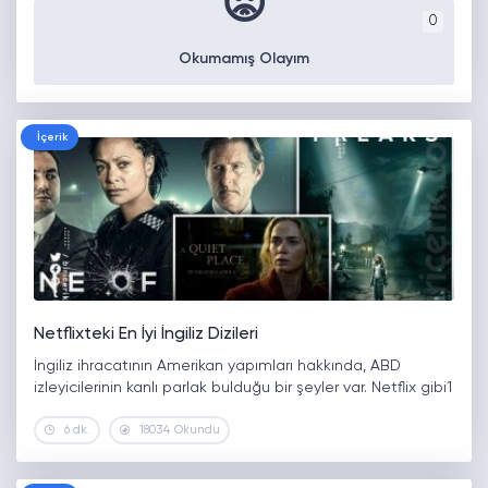
😡
0
Okumamış Olayım
İçerik
Netflixteki En İyi İngiliz Dizileri
İngiliz ihracatının Amerikan yapımları hakkında, ABD
izleyicilerinin kanlı parlak bulduğu bir şeyler var. Netflix gibi1
6 dk.
18034 Okundu