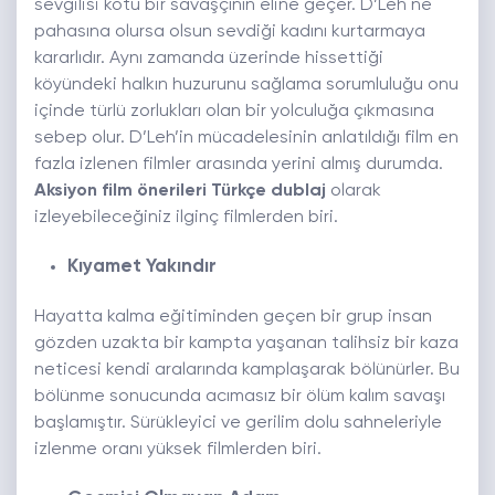
sevgilisi kötü bir savaşçının eline geçer. D’Leh ne
pahasına olursa olsun sevdiği kadını kurtarmaya
kararlıdır. Aynı zamanda üzerinde hissettiği
köyündeki halkın huzurunu sağlama sorumluluğu onu
içinde türlü zorlukları olan bir yolculuğa çıkmasına
sebep olur. D’Leh’in mücadelesinin anlatıldığı film en
fazla izlenen filmler arasında yerini almış durumda.
Aksiyon film önerileri Türkçe dublaj
olarak
izleyebileceğiniz ilginç filmlerden biri.
Kıyamet Yakındır
Hayatta kalma eğitiminden geçen bir grup insan
gözden uzakta bir kampta yaşanan talihsiz bir kaza
neticesi kendi aralarında kamplaşarak bölünürler. Bu
bölünme sonucunda acımasız bir ölüm kalım savaşı
başlamıştır. Sürükleyici ve gerilim dolu sahneleriyle
izlenme oranı yüksek filmlerden biri.