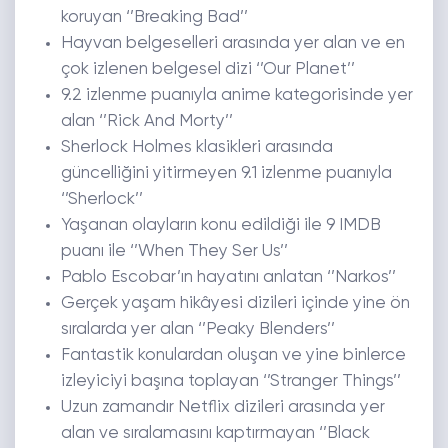
koruyan ‘’Breaking Bad’’
Hayvan belgeselleri arasında yer alan ve en
çok izlenen belgesel dizi ‘’Our Planet’’
9.2 izlenme puanıyla anime kategorisinde yer
alan ‘’Rick And Morty’’
Sherlock Holmes klasikleri arasında
güncelliğini yitirmeyen 9.1 izlenme puanıyla
‘’Sherlock’’
Yaşanan olayların konu edildiği ile 9 IMDB
puanı ile ‘’When They Ser Us’’
Pablo Escobar’ın hayatını anlatan ‘’Narkos’’
Gerçek yaşam hikâyesi dizileri içinde yine ön
sıralarda yer alan ‘’Peaky Blenders’’
Fantastik konulardan oluşan ve yine binlerce
izleyiciyi başına toplayan ‘’Stranger Things’’
Uzun zamandır Netflix dizileri arasında yer
alan ve sıralamasını kaptırmayan ‘’Black