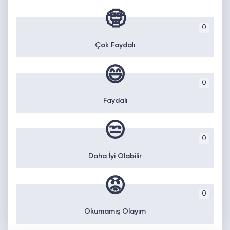
🤓
0
Çok Faydalı
😄
0
Faydalı
😒
0
Daha İyi Olabilir
😡
0
Okumamış Olayım