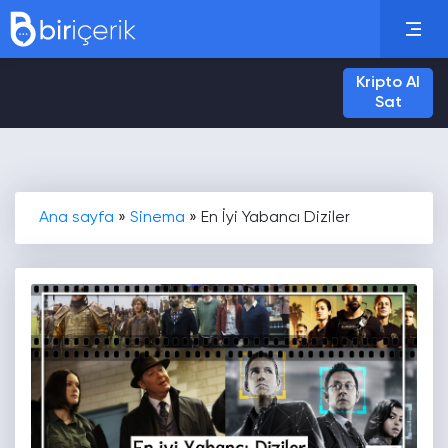
Kripto Al
Sat
Ana sayfa
»
Sinema
»
En İyi Yabancı Diziler