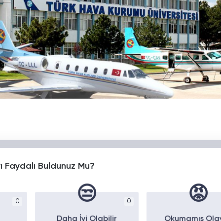
yı Faydalı Buldunuz Mu?
😒
😡
0
0
Daha İyi Olabilir
Okumamış Ola