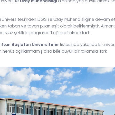
 Üniversite
Uzay Mühendisliği
alanında yarı burslu olarak 
mu Üniversitesi’nden DGS ile Uzay Mühendisliğine devam 
ken taban ve tavan puan eşit olarak belirlenmiştir. Almanı
burssuz şekilde programa 1 öğrenci almaktadır.
nıftan Başlatan Üniversiteler
listesinde yukarıda ki üniver
rı henüz açıklanmamış olsa bile büyük bir rakamsal fark