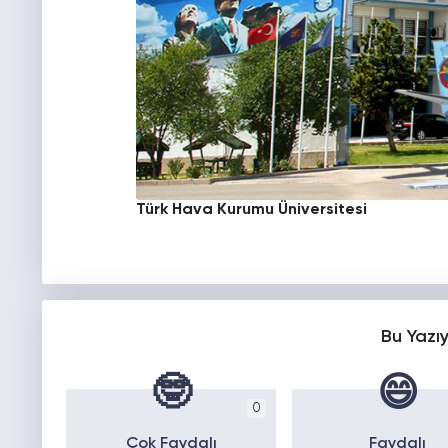
Türk Hava Kurumu Üniversitesi
Bu Yazı
🤓
😄
0
Çok Faydalı
Faydalı