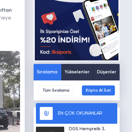
ıftan
eneye
Sıralama
Yükselenler
Düşenler
Tüm Sıralama
Kripto Al Sat
EN ÇOK OKUNANLAR
DGS Hemşirelik 3.