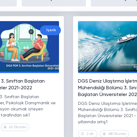
İçerik
3. Sınıftan Başlatan
DGS Deniz Ulaştırma İşlet
teler 2021-2022
Mühendisliği Bölümü 3. Sın
Başlatan Üniversiteler 20
. Sınıftan Başlatan
ler, Psikolojik Danışmanlık ve
DGS Deniz Ulaştırma İşletme
asyon okumak isteyen
Mühendisliği Bölümü 3. Sınıft
 tarafından sık1
Başlatan Üniversiteler 2021 
yıllarında artış1
62 Okundu
2 dk.
168 Okundu