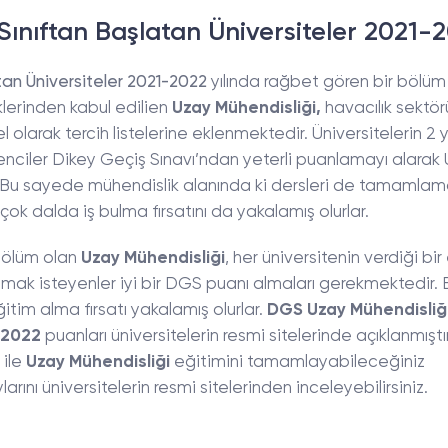
Sınıftan Başlatan Üniversiteler 2021-
tan Üniversiteler 2021-2022
yılında rağbet gören bir bölüm
lerinden kabul edilien
Uzay Mühendisliği,
havacılık sektö
larak tercih listelerine eklenmektedir. Üniversitelerin 2 yı
nciler Dikey Geçiş Sınavı’ndan yeterli puanlamayı alarak
Bu sayede mühendislik alanında ki dersleri de tamamlama 
çok dalda iş bulma fırsatını da yakalamış olurlar.
bölüm olan
Uzay Mühendisliği
, her üniversitenin verdiği bir
mak isteyenler iyi bir DGS puanı almaları gerekmektedir. 
itim alma fırsatı yakalamış olurlar.
DGS Uzay Mühendisliği
 2022
puanları üniversitelerin resmi sitelerinde açıklanmıştır
 ile
Uzay Mühendisliği
eğitimini tamamlayabileceğiniz
arını üniversitelerin resmi sitelerinden inceleyebilirsiniz.