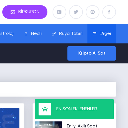
BİRKUPON
stroloji
Nedir
Rüya Tabiri
Diğer
Kripto Al Sat
EN SON EKLENENLER
En İyi Akıllı Saat