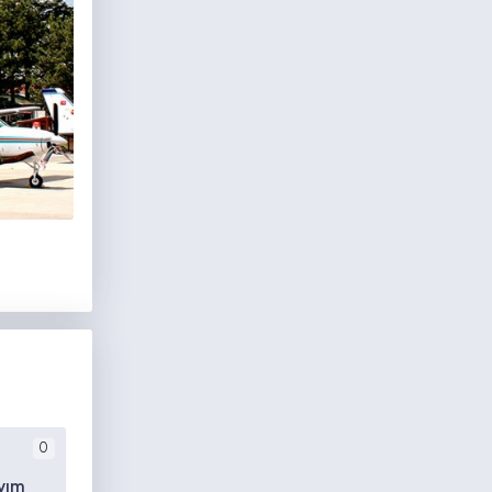
0
yım