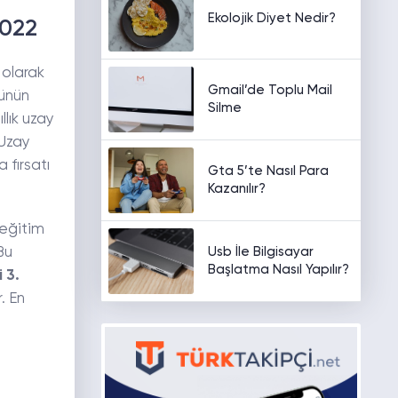
Ekolojik Diyet Nedir?
2022
 olarak
Gmail’de Toplu Mail
rünün
Silme
llık uzay
 Uzay
fırsatı
Gta 5’te Nasıl Para
Kazanılır?
 eğitim
Usb İle Bilgisayar
Bu
Başlatma Nasıl Yapılır?
 3.
. En