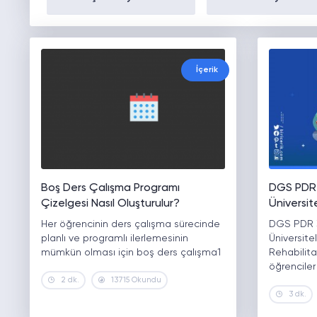
İçerik
Boş Ders Çalışma Programı
DGS PDR 
Çizelgesi Nasıl Oluşturulur?
Üniversi
Her öğrencinin ders çalışma sürecinde
DGS PDR 3
planlı ve programlı ilerlemesinin
Üniversite
mümkün olması için boş ders çalışma1
Rehabilit
öğrenciler
2 dk.
13715 Okundu
3 dk.