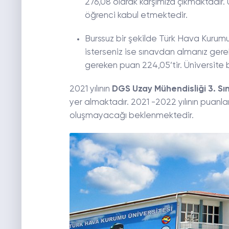
276,08 olarak karşımıza çıkmaktadır.
öğrenci kabul etmektedir.
Burssuz bir şekilde Türk Hava Kuru
isterseniz ise sınavdan almanız gere
gereken puan 224,05’tir. Üniversite 
2021 yılının
DGS Uzay Mühendisliği 3. Sı
yer almaktadır. 2021 -2022 yılının puanla
oluşmayacağı beklenmektedir.