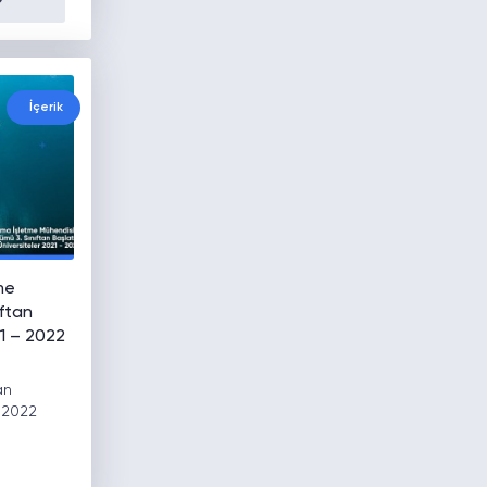
İçerik
me
ıftan
21 – 2022
an
- 2022