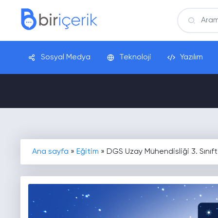
Sosyal Medya
Teknoloji
Yazılım
Ana sayfa
»
Eğitim
»
DGS Uzay Mühendisliği 3. Sınıf