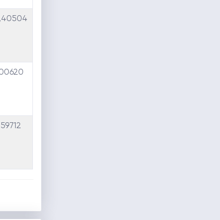
,40504
,00620
,59712