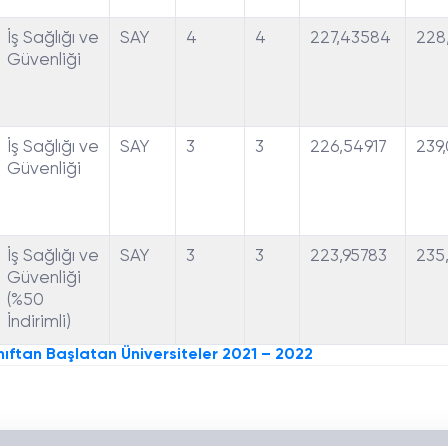
İş Sağlığı ve
SAY
4
4
227,43584
228
Güvenliği
İş Sağlığı ve
SAY
3
3
226,54917
239
Güvenliği
İş Sağlığı ve
SAY
3
3
223,95783
235
Güvenliği
(%50
İndirimli)
nıftan Başlatan Üniversiteler 2021 – 2022