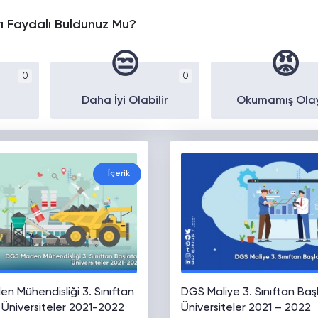
yı Faydalı Buldunuz Mu?
😒
😡
0
0
Daha İyi Olabilir
Okumamış Ola
İçerik
n Mühendisliği 3. Sınıftan
DGS Maliye 3. Sınıftan Baş
 Üniversiteler 2021-2022
Üniversiteler 2021 – 2022