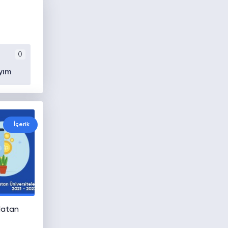
0
yım
İçerik
latan