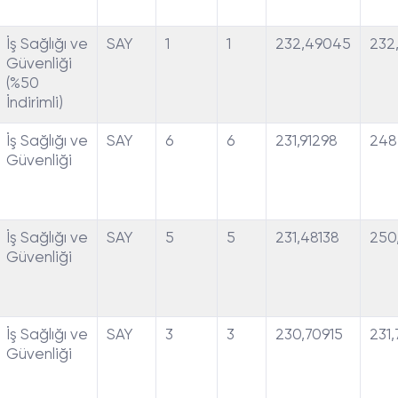
İş Sağlığı ve
SAY
1
1
232,49045
232
Güvenliği
(%50
İndirimli)
İş Sağlığı ve
SAY
6
6
231,91298
248
Güvenliği
İş Sağlığı ve
SAY
5
5
231,48138
250
Güvenliği
İş Sağlığı ve
SAY
3
3
230,70915
231,
Güvenliği