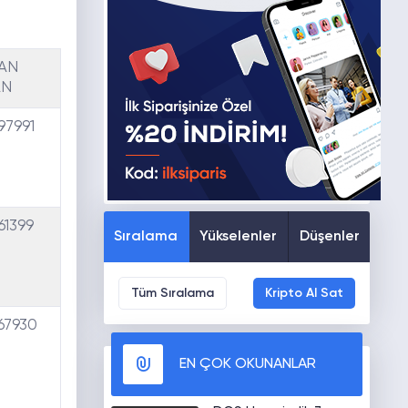
AN
AN
97991
61399
Sıralama
Yükselenler
Düşenler
Tüm Sıralama
Kripto Al Sat
,67930
EN ÇOK OKUNANLAR