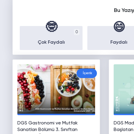
Bu Yazı
🤓
😄
0
Çok Faydalı
Faydalı
İçerik
DGS Gastronomi ve Mutfak
DGS Made
Sanatları Bölümü 3. Sınıftan
Başlatan