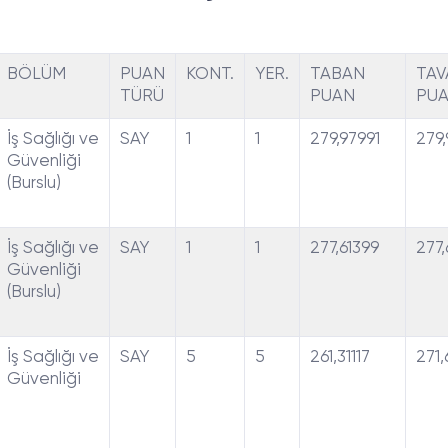
BÖLÜM
PUAN
KONT.
YER.
TABAN
TAV
TÜRÜ
PUAN
PU
İş Sağlığı ve
SAY
1
1
279,97991
279,
Güvenliği
(Burslu)
İş Sağlığı ve
SAY
1
1
277,61399
277,
Güvenliği
(Burslu)
İş Sağlığı ve
SAY
5
5
261,31117
271
Güvenliği