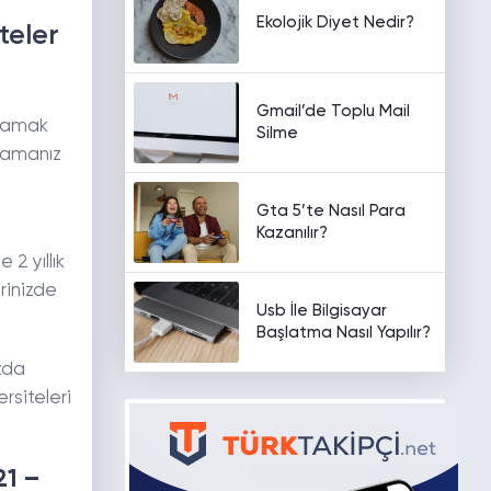
Ekolojik Diyet Nedir?
teler
Gmail’de Toplu Mail
mlamak
Silme
ğlamanız
Gta 5’te Nasıl Para
Kazanılır?
 2 yıllık
rinizde
Usb İle Bilgisayar
Başlatma Nasıl Yapılır?
zda
rsiteleri
21 –