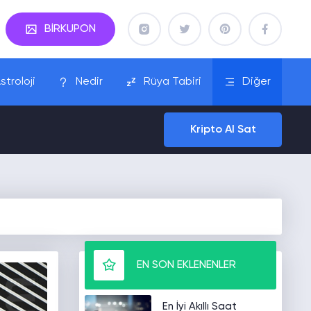
BİRKUPON
stroloji
Nedir
Rüya Tabiri
Diğer
Kripto Al Sat
EN SON EKLENENLER
En İyi Akıllı Saat