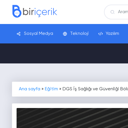
Sosyal Medya
Teknoloji
Yazılım
Ana sayfa
»
Eğitim
»
DGS İş Sağlığı ve Güvenliği Böl