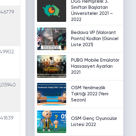
DGS Hemşirelik 3.
Sınıftan Başlatan
,46779
Üniversiteler 2021 –
2022
Bedava VP (Valorant
Points) Kodları (Güncel
Liste 2021)
,49902
PUBG Mobile Emülatör
Hassasiyet Ayarları
2021
,05940
OSM Yenilmezlik
Taktiği 2022 (Yeni
Sezon)
,41839
OSM Genç Oyuncular
Listesi 2022