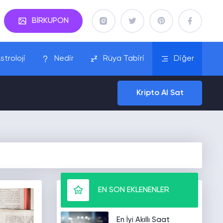
BİRKUPON
stroloji
Nedir
Rüya Tabiri
Diğer
Kripto Al Sat
EN SON EKLENENLER
En İyi Akıllı Saat