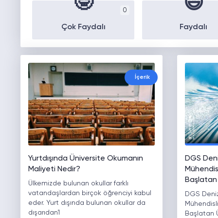
🤓
😄
0
Çok Faydalı
Faydalı
İçerik
Yurtdışında Üniversite Okumanın
DGS Deni
Maliyeti Nedir?
Mühendisl
Başlatan 
Ülkemizde bulunan okullar farklı
vatandaşlardan birçok öğrenciyi kabul
DGS Deniz
eder. Yurt dışında bulunan okullar da
Mühendisli
dışarıdan1
Başlatan Ü