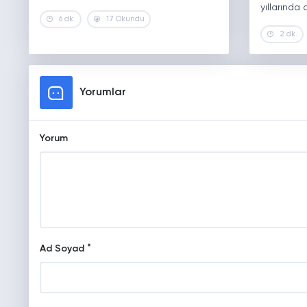
yıllarında 
6 dk.
17 Okundu
2 dk.
Yorumlar
Yorum
*
Ad Soyad