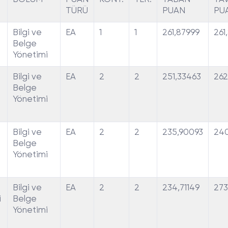
TÜRÜ
PUAN
PU
Bilgi ve
EA
1
1
261,87999
261
Belge
Yönetimi
Bilgi ve
EA
2
2
251,33463
262
Belge
Yönetimi
Bilgi ve
EA
2
2
235,90093
240
Belge
Yönetimi
Bilgi ve
EA
2
2
234,71149
273
i
Belge
Yönetimi