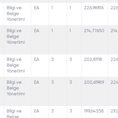
Bilgi ve
EA
1
1
226,98816
226
Belge
Yönetimi
Bilgi ve
EA
1
1
214,77650
214
Belge
Yönetimi
Bilgi ve
EA
5
5
202,81118
226
Belge
Yönetimi
Bilgi ve
EA
3
3
200,61989
224
Belge
Yönetimi
Bilgi ve
EA
3
3
199,64558
210
Belge