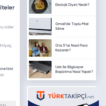
Ekolojik Diyet Nedir?
iteler
Gmail’de Toplu Mail
u sizler
Silme
Gta 5’te Nasıl Para
ihtiyaç
Kazanılır?
Usb İle Bilgisayar
önetimi
Başlatma Nasıl Yapılır?
lan
VAN