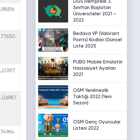
DGS Hemşirelik 3.
Sınıftan Başlatan
,98816
Üniversiteler 2021 –
2022
Bedava VP (Valorant
,77650
Points) Kodları (Güncel
Liste 2021)
PUBG Mobile Emülatör
Hassasiyet Ayarları
,20817
2021
OSM Yenilmezlik
Taktiği 2022 (Yeni
,06987
Sezon)
OSM Genç Oyuncular
Listesi 2022
,74964