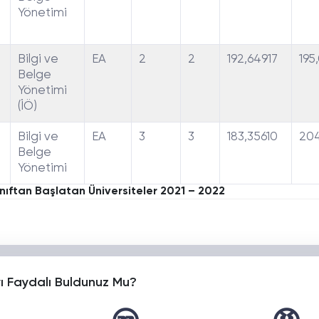
Yönetimi
Bilgi ve
EA
2
2
192,64917
195
Belge
Yönetimi
(İÖ)
Bilgi ve
EA
3
3
183,35610
204
Belge
Yönetimi
nıftan Başlatan Üniversiteler 2021 – 2022
yı Faydalı Buldunuz Mu?