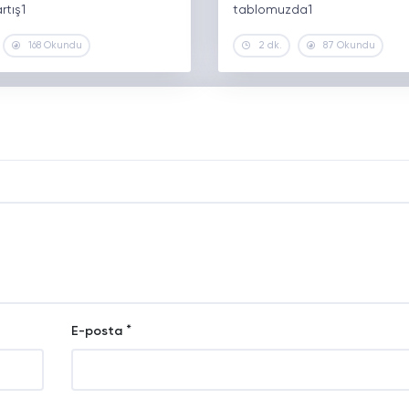
artış1
tablomuzda1
168 Okundu
2 dk.
87 Okundu
*
E-posta