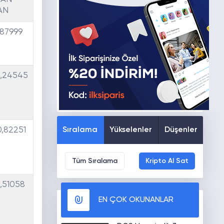
AN
,87999
,24545
Sıralama
Yükselenler
Düşenler
,82251
Tüm Sıralama
Kripto Al Sat
,51058
EN ÇOK OKUNANLAR