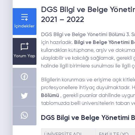
DGS Bilgi ve Belge Yönetim
2021 – 2022
İçindekiler
DGS Bilgi ve Belge Yönetimi Bölümü 3. Sı
için hazırladık.
Bilgi ve Belge Yönetimi 
kullandıkları kütüphane, arşiv ve doküma
Yorum Yap
ulaşılabilir ve kalıcılığı sağlamak, gere
halinde ilgili birimlere sunulması ile ilgi
Bilgilerin korunması ve erişime açık kitle
profesyonellere ihtiyaç duyulmaktadır.
Bölümü
, gerekli puanlar dahilinde uygun
tablomuzda belli üniversitelerin taban ve
DGS Bilgi ve Belge Yönetimi
ÜNİVERSİTE ADI
FAKÜLTE/YO.