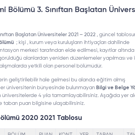
i Bölümü 3. Sınıftan Başlatan Ünivers
nıftan Başlatan Üniversiteler 2021 – 2022
, güncel tablosun
Bölümü
; kişi , kurum veya kuruluşların ihtiyaçları dahilinde
ntasyon merkezi tarafından elde edilmesi, kayıtlar altında
kli görüldüğü alanlardan yeniden düzenlemeler yapılması ve 
li çalışmalarda yetkili olan personel bölümüdür.
lerin geliştirilebilir hale gelmesi bu alanda eğitim almış
 Her üniversitenin bünyesinde bulunmayan
Bilgi ve Belge Y
 üniversitelerde 4 yıla tamamlayabilirsiniz. Aşağıda yer a
 taban puan bilgisine ulaşabilirsiniz.
 Bölümü 2020 2021 Tablosu
BÖLÜM
PUAN
KONT.
YER.
TABAN
TA