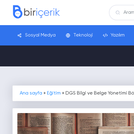
Sosyal Medya
Teknoloji
Yazılım
Ana sayfa
»
Eğitim
»
DGS Bilgi ve Belge Yönetimi Bö