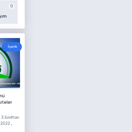
0
yım
İçerik
mü
iteler
3.Sınıftan
 2022 ,