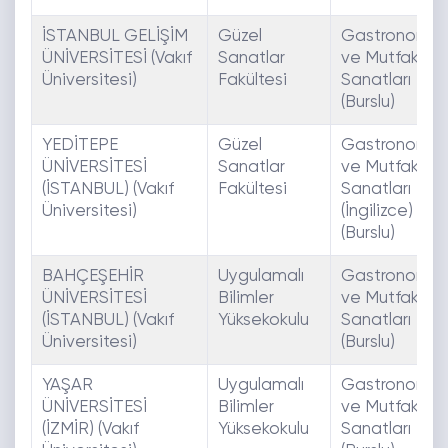
İSTANBUL GELİŞİM
Güzel
Gastronomi
ÜNİVERSİTESİ (Vakıf
Sanatlar
ve Mutfak
Üniversitesi)
Fakültesi
Sanatları
(Burslu)
YEDİTEPE
Güzel
Gastronomi
ÜNİVERSİTESİ
Sanatlar
ve Mutfak
(İSTANBUL) (Vakıf
Fakültesi
Sanatları
Üniversitesi)
(İngilizce)
(Burslu)
BAHÇEŞEHİR
Uygulamalı
Gastronomi
ÜNİVERSİTESİ
Bilimler
ve Mutfak
(İSTANBUL) (Vakıf
Yüksekokulu
Sanatları
Üniversitesi)
(Burslu)
YAŞAR
Uygulamalı
Gastronomi
ÜNİVERSİTESİ
Bilimler
ve Mutfak
(İZMİR) (Vakıf
Yüksekokulu
Sanatları