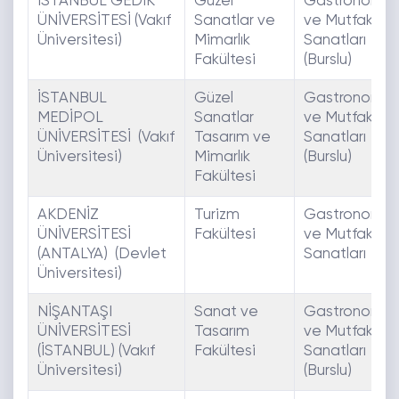
İSTANBUL GEDİK
Güzel
Gastronomi
ÜNİVERSİTESİ (Vakıf
Sanatlar ve
ve Mutfak
Üniversitesi)
Mimarlık
Sanatları
Fakültesi
(Burslu)
İSTANBUL
Güzel
Gastronomi
MEDİPOL
Sanatlar
ve Mutfak
ÜNİVERSİTESİ (Vakıf
Tasarım ve
Sanatları
Üniversitesi)
Mimarlık
(Burslu)
Fakültesi
AKDENİZ
Turizm
Gastronomi
ÜNİVERSİTESİ
Fakültesi
ve Mutfak
(ANTALYA) (Devlet
Sanatları
Üniversitesi)
NİŞANTAŞI
Sanat ve
Gastronomi
ÜNİVERSİTESİ
Tasarım
ve Mutfak
(İSTANBUL) (Vakıf
Fakültesi
Sanatları
Üniversitesi)
(Burslu)