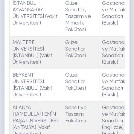
İSTANBUL
Güzel
Gastronomi
AYVANSARAY
Sanatlar,
ve Mutfak
ÜNİVERSİTESİ (Vakıf
Tasarım ve
Sanatları
Üniversitesi)
Mimarlık
(Burslu)
Fakültesi
MALTEPE
Güzel
Gastronomi
ÜNİVERSİTESİ
Sanatlar
ve Mutfak
(İSTANBUL) (Vakıf
Fakültesi
Sanatları
Üniversitesi)
(Burslu)
BEYKENT
Güzel
Gastronomi
ÜNİVERSİTESİ
Sanatlar
ve Mutfak
(İSTANBUL) (Vakıf
Fakültesi
Sanatları
Üniversitesi)
(Burslu)
ALANYA
Sanat ve
Gastronomi
HAMDULLAH EMİN
Tasarım
ve Mutfak
PAŞA ÜNİVERSİTESİ
Fakültesi
Sanatları
(ANTALYA) (Vakıf
(İngilizce)