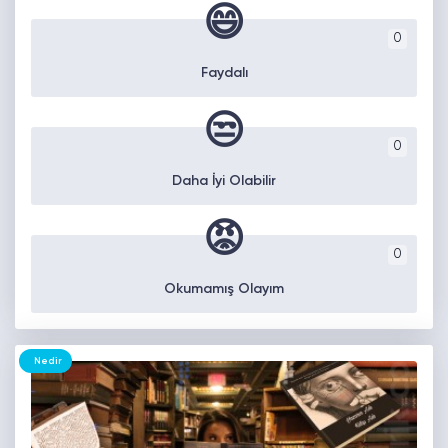
😄
0
Faydalı
😒
0
Daha İyi Olabilir
😡
0
Okumamış Olayım
Nedir