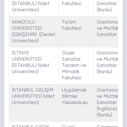
(İSTANBUL) (Vakıf
Fakültesi
Sanatları
Üniversitesi)
(Burslu)
ANADOLU
Turizm
Gastronomi
ÜNİVERSİTESİ
Fakültesi
ve Mutfak
(ESKİŞEHİR) (Devlet
Sanatları
Üniversitesi)
İSTİNYE
Güzel
Gastronomi
ÜNİVERSİTESİ
Sanatlar
ve Mutfak
(İSTANBUL) (Vakıf
Tasarım ve
Sanatları
Üniversitesi)
Mimarlık
(Burslu)
Fakültesi
İSTANBUL GELİŞİM
Uygulamalı
Gastronomi
ÜNİVERSİTESİ (Vakıf
Bilimler
ve Mutfak
Üniversitesi)
Yüksekokulu
Sanatları
(İngilizce)
(Burslu)