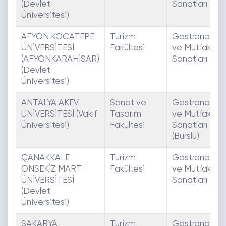
(Devlet
Sanatları
Üniversitesi)
AFYON KOCATEPE
Turizm
Gastronomi
ÜNİVERSİTESİ
Fakültesi
ve Mutfak
(AFYONKARAHİSAR)
Sanatları
(Devlet
Üniversitesi)
ANTALYA AKEV
Sanat ve
Gastronomi
ÜNİVERSİTESİ (Vakıf
Tasarım
ve Mutfak
Üniversitesi)
Fakültesi
Sanatları
(Burslu)
ÇANAKKALE
Turizm
Gastronomi
ONSEKİZ MART
Fakültesi
ve Mutfak
ÜNİVERSİTESİ
Sanatları
(Devlet
Üniversitesi)
SAKARYA
Turizm
Gastronomi