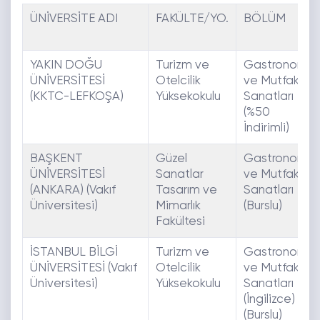
ÜNİVERSİTE ADI
FAKÜLTE/YO.
BÖLÜM
YAKIN DOĞU
Turizm ve
Gastronomi
ÜNİVERSİTESİ
Otelcilik
ve Mutfak
(KKTC-LEFKOŞA)
Yüksekokulu
Sanatları
(%50
İndirimli)
BAŞKENT
Güzel
Gastronomi
ÜNİVERSİTESİ
Sanatlar
ve Mutfak
(ANKARA) (Vakıf
Tasarım ve
Sanatları
Üniversitesi)
Mimarlık
(Burslu)
Fakültesi
İSTANBUL BİLGİ
Turizm ve
Gastronomi
ÜNİVERSİTESİ (Vakıf
Otelcilik
ve Mutfak
Üniversitesi)
Yüksekokulu
Sanatları
(İngilizce)
(Burslu)