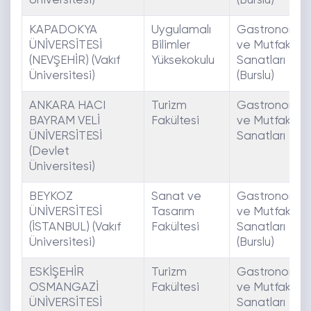
Üniversitesi)
(Burslu)
KAPADOKYA
Uygulamalı
Gastronomi
ÜNİVERSİTESİ
Bilimler
ve Mutfak
(NEVŞEHİR) (Vakıf
Yüksekokulu
Sanatları
Üniversitesi)
(Burslu)
ANKARA HACI
Turizm
Gastronomi
BAYRAM VELİ
Fakültesi
ve Mutfak
ÜNİVERSİTESİ
Sanatları
(Devlet
Üniversitesi)
BEYKOZ
Sanat ve
Gastronomi
ÜNİVERSİTESİ
Tasarım
ve Mutfak
(İSTANBUL) (Vakıf
Fakültesi
Sanatları
Üniversitesi)
(Burslu)
ESKİŞEHİR
Turizm
Gastronomi
OSMANGAZİ
Fakültesi
ve Mutfak
ÜNİVERSİTESİ
Sanatları