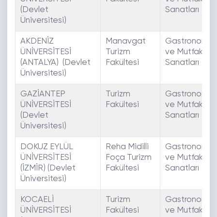
(Devlet
Sanatları
Üniversitesi)
AKDENİZ
Manavgat
Gastronomi
ÜNİVERSİTESİ
Turizm
ve Mutfak
(ANTALYA) (Devlet
Fakültesi
Sanatları
Üniversitesi)
GAZİANTEP
Turizm
Gastronomi
ÜNİVERSİTESİ
Fakültesi
ve Mutfak
(Devlet
Sanatları
Üniversitesi)
DOKUZ EYLÜL
Reha Midilli
Gastronomi
ÜNİVERSİTESİ
Foça Turizm
ve Mutfak
(İZMİR) (Devlet
Fakültesi
Sanatları
Üniversitesi)
KOCAELİ
Turizm
Gastronomi
ÜNİVERSİTESİ
Fakültesi
ve Mutfak