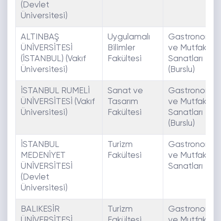
(Devlet
Üniversitesi)
ALTINBAŞ
Uygulamalı
Gastronomi
ÜNİVERSİTESİ
Bilimler
ve Mutfak
(İSTANBUL) (Vakıf
Fakültesi
Sanatları
Üniversitesi)
(Burslu)
İSTANBUL RUMELİ
Sanat ve
Gastronomi
ÜNİVERSİTESİ (Vakıf
Tasarım
ve Mutfak
Üniversitesi)
Fakültesi
Sanatları
(Burslu)
İSTANBUL
Turizm
Gastronomi
MEDENİYET
Fakültesi
ve Mutfak
ÜNİVERSİTESİ
Sanatları
(Devlet
Üniversitesi)
BALIKESİR
Turizm
Gastronomi
ÜNİVERSİTESİ
Fakültesi
ve Mutfak