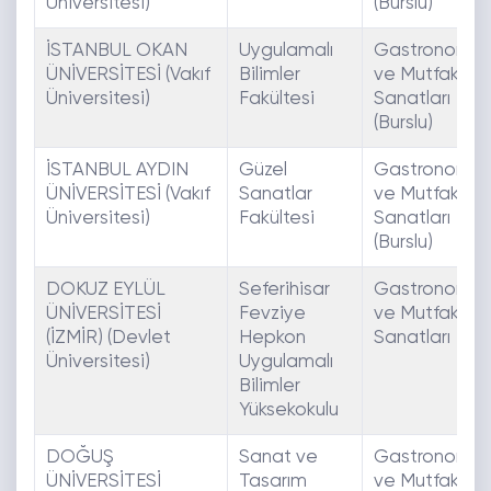
Üniversitesi)
(Burslu)
İSTANBUL OKAN
Uygulamalı
Gastronomi
ÜNİVERSİTESİ (Vakıf
Bilimler
ve Mutfak
Üniversitesi)
Fakültesi
Sanatları
(Burslu)
İSTANBUL AYDIN
Güzel
Gastronomi
ÜNİVERSİTESİ (Vakıf
Sanatlar
ve Mutfak
Üniversitesi)
Fakültesi
Sanatları
(Burslu)
DOKUZ EYLÜL
Seferihisar
Gastronomi
ÜNİVERSİTESİ
Fevziye
ve Mutfak
(İZMİR) (Devlet
Hepkon
Sanatları
Üniversitesi)
Uygulamalı
Bilimler
Yüksekokulu
DOĞUŞ
Sanat ve
Gastronomi
ÜNİVERSİTESİ
Tasarım
ve Mutfak