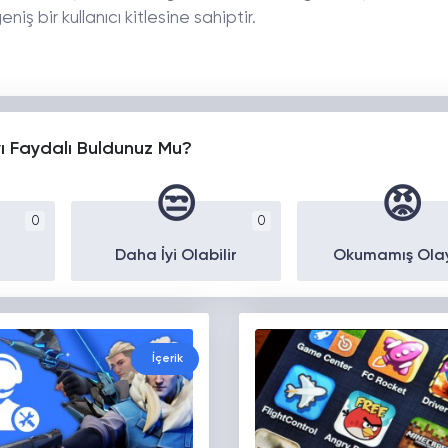
ş bir kullanıcı kitlesine sahiptir.
yı Faydalı Buldunuz Mu?
😒
😡
0
0
Daha İyi Olabilir
Okumamış Ola
İçerik