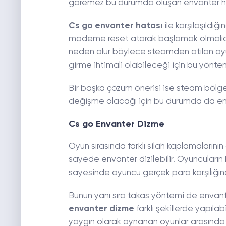
göremez bu durumda oluşan envanter hatal
Cs go envanter hatası
ile karşılaşıldığ
modeme reset atarak başlamak olmalıd
neden olur böylece steamden atılan oyu
girme ihtimali olabileceği için bu yöntem 
Bir başka çözüm önerisi ise steam bölges
değişme olacağı için bu durumda da env
Cs go Envanter Dizme
Oyun sırasında farklı silah kaplamalarını
sayede envanter dizilebilir. Oyuncuların
sayesinde oyuncu gerçek para karşılığınd
Bunun yanı sıra takas yöntemi de envante
envanter dizme
farklı şekillerde yapıla
yaygın olarak oynanan oyunlar arasında i