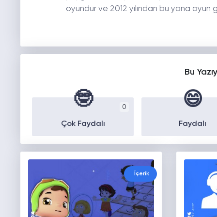
oyundur ve 2012 yılından bu yana oyun geni
Bu Yazı
🤓
😄
0
Çok Faydalı
Faydalı
İçerik