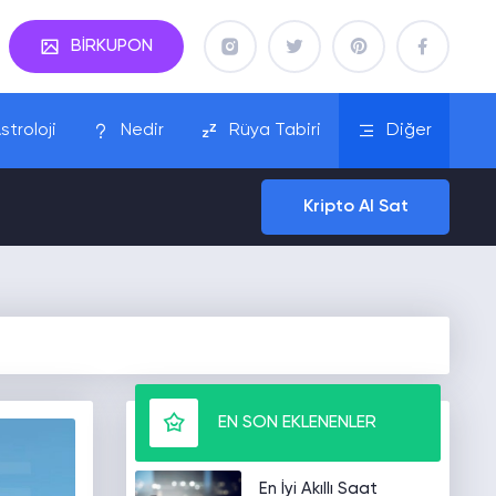
BİRKUPON
stroloji
Nedir
Rüya Tabiri
Diğer
Kripto Al Sat
EN SON EKLENENLER
En İyi Akıllı Saat