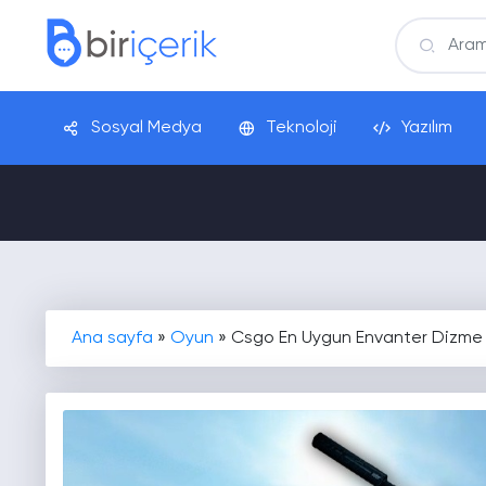
Sosyal Medya
Teknoloji
Yazılım
Ana sayfa
»
Oyun
»
Csgo En Uygun Envanter Dizme