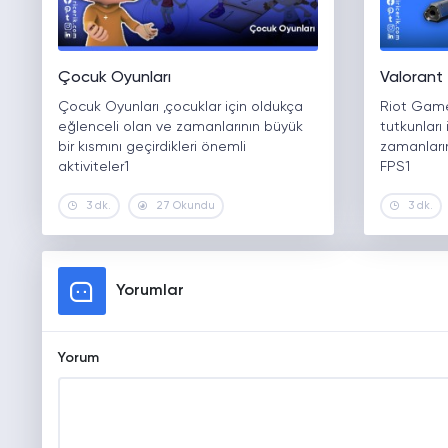
Çocuk Oyunları
Valorant
Çocuk Oyunları ,çocuklar için oldukça
Riot Game
eğlenceli olan ve zamanlarının büyük
tutkunları
bir kısmını geçirdikleri önemli
zamanların
aktiviteler1
FPS1
3 dk.
27 Okundu
3 dk.
Yorumlar
Yorum