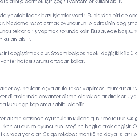
arını gidermek için çeşitli yöntemler kullanılabilir.
ında yapılabilecek bazı işlemler vardır. Bunlardan biri de ön
ır. Modeme reset atmak oyuncunun ip adresinin değişm
ncu tekrar giriş yapmak zorunda kalır. Bu sayede boş su
kullanılabilir.
ini değiştirmek olur. Steam bölgesindeki değişiklik ile ü
anter hatası sorunu ortadan kalkar.
n diğer oyuncuların eşyaları ile takas yapılması mümkündür
 kendi aralarında envanter dizme olarak adlandırdıkları u
a kutu açıp kaplama sahibi olabilir.
r dizme sırasında oyuncuların kullandığı bir metottur.
Cs 
bilirken bu durum oyuncunun isteğine bağlı olarak değişir. 
lk sırada yer alan Cs go rekabet mantığına dayalı silahlı b