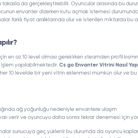
 takasla da gerçekleştirebilir. Oyuncular arasında bu dur
yuncunun envanter dizerken kutu açmak istemesi durumund
r farklı fiyat aralıklarında olur ve istenilen miktarda bu a
pılır?
için en az 10 level olması gerekirken steamden profil kısmı
 işlem yapılabilmektedir.
Cs go Envanter Vitrini Nasıl Yapı
er 10 levelde bir yeni vitrin eklenmesi mümkün olur ve bu k
ıldığında ağ yoğunluğu nedeniyle envantere ulaşım
rı verir ve oyuncuyu daha sonra tekrar denemesi için yönl
malar sunucuya geç yüklenir bu durumda da oyuncu kaplam