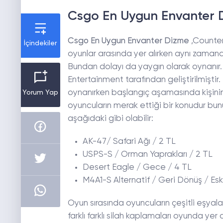
Csgo En Uygun Envanter 
Csgo En Uygun Envanter Dizme
,Counter
İçindekiler
oyunlar arasında yer alırken aynı zamanda
Bundan dolayı da yaygın olarak oynanır.
Entertainment tarafından geliştirilmiştir.
oynanırken başlangıç aşamasında kişinin
Yorum Yap
oyuncuların merak ettiği bir konudur bun
aşağıdaki gibi olabilir:
AK-47/ Safari Ağı / 2 TL
USPS-S / Orman Yaprakları / 2 TL
Desert Eagle / Gece / 4 TL
M4A1-S Alternatif / Geri Dönüş / Esk
Oyun sırasında oyuncuların çeşitli eşya
farklı farklı silah kaplamaları oyunda ye