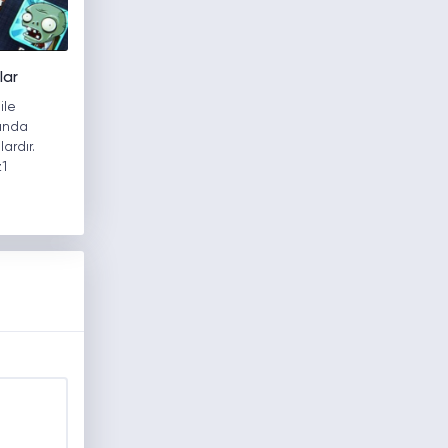
lar
ile
ğında
ardır.
z1