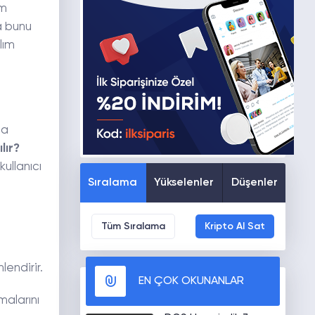
um
a bunu
lım
na
lır?
ullanıcı
Sıralama
Yükselenler
Düşenler
Tüm Sıralama
Kripto Al Sat
endirir.
EN ÇOK OKUNANLAR
alarını