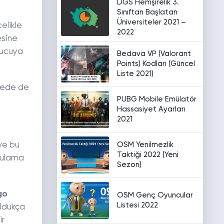
DGS Hemşirelik 3.
Sınıftan Başlatan
Üniversiteler 2021 –
celikle
2022
esine
nucuya
Bedava VP (Valorant
Points) Kodları (Güncel
Liste 2021)
lkede de
PUBG Mobile Emülatör
Hassasiyet Ayarları
2021
OSM Yenilmezlik
 ve bu
Taktiği 2022 (Yeni
ygulama
Sezon)
go
OSM Genç Oyuncular
Listesi 2022
Oldukça
ir