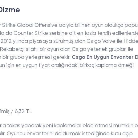
Dizme
 Strike Global Offensive adıyla bilinen oyun oldukça popü
 da Counter Strike serisine ait en fazla tercih edilenlerden
 2012 yılında piyasaya sürülmüş olan Cs go Valve ile Hidd
 Rekabetçi silahlı bir oyun olan Cs go yetenek grupları ile
 bir gruba yerleşmesi gerekir.
Csgo En Uygun Envanter 
un için en uygun fiyat aralığındaki birkaç kaplama örneği
imiş / 6,32 TL
larla takas yaparak yeni kaplamalar elde etmesi mümkün o
r alır. Oyuncu envanterini doldurmak istediğinde kutu açıp