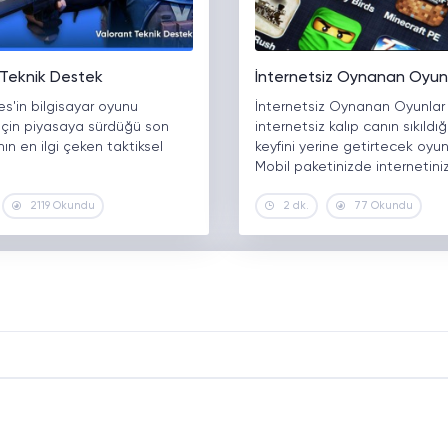
 Teknik Destek
İnternetsiz Oynanan Oyun
s'in bilgisayar oyunu
İnternetsiz Oynanan Oyunlar 
 için piyasaya sürdüğü son
internetsiz kalıp canın sıkıldı
ın en ilgi çeken taktiksel
keyfini yerine getirtecek oyunl
Mobil paketinizde internetini
2119 Okundu
2 dk.
77 Okundu