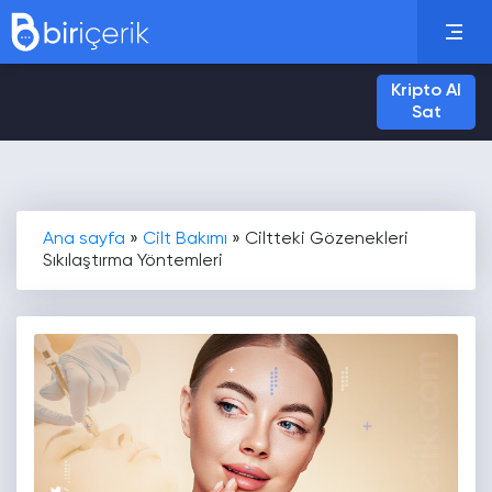
Kripto Al
Sat
Ana sayfa
»
Cilt Bakımı
»
Ciltteki Gözenekleri
Sıkılaştırma Yöntemleri