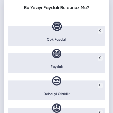
Bu Yazıyı Faydalı Buldunuz Mu?
🤓
0
Çok Faydalı
😄
0
Faydalı
😒
0
Daha İyi Olabilir
😡
0