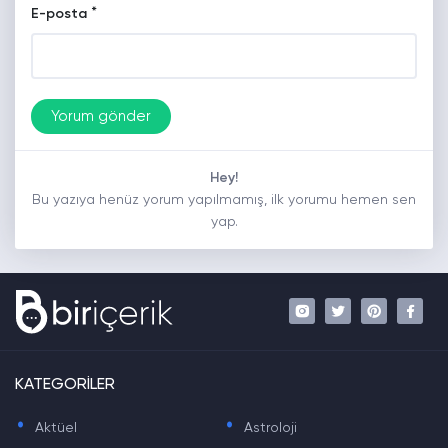
*
E-posta
Hey!
Bu yazıya henüz yorum yapılmamış, ilk yorumu hemen sen
yap.
KATEGORİLER
.
.
Aktüel
Astroloji
.
.