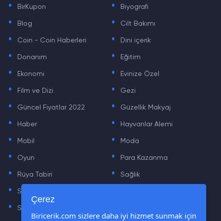
BirKupon
Biyografi
.
.
Blog
Cilt Bakımı
.
.
Coin - Coin Haberleri
Dini içerik
.
.
Donanım
Eğitim
.
.
Ekonomi
Evinize Özel
.
.
Film ve Dizi
Gezi
.
.
Güncel Fiyatlar 2022
Güzellik Makyaj
.
.
Haber
Hayvanlar Alemi
.
.
Mobil
Moda
.
.
Oyun
Para Kazanma
.
.
Rüya Tabiri
Sağlık
.
.
Sinema
Sosyal Medya Haberleri
.
.
Çerez
Sözler
Tarih
.
.
Biricerik.com sizlere daha iyi hizmet sunmak için