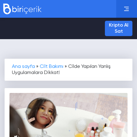
Kripto Al
Sat
Ana sayfa
»
Cilt Bakımı
»
Cilde Yapılan Yanlış
Uygulamalara Dikkat!