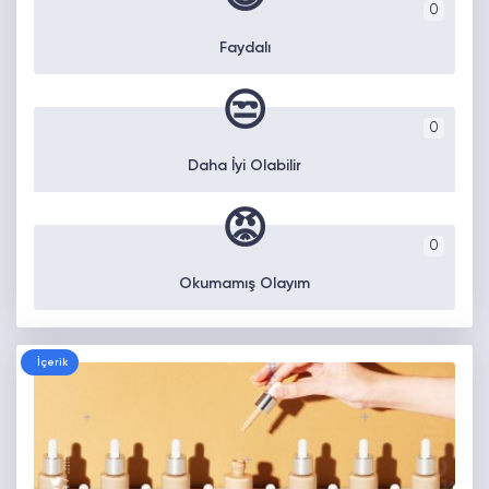
0
Faydalı
😒
0
Daha İyi Olabilir
😡
0
Okumamış Olayım
İçerik