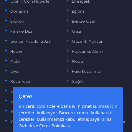
Coin - Coin Haberleri
Dini içerik
.
.
Donanım
Eğitim
.
.
Ekonomi
Evinize Özel
.
.
Film ve Dizi
Gezi
.
.
Güncel Fiyatlar 2022
Güzellik Makyaj
.
.
Haber
Hayvanlar Alemi
.
.
Mobil
Moda
.
.
Oyun
Para Kazanma
.
.
Rüya Tabiri
Sağlık
.
.
Sinema
Sosyal Medya Haberleri
.
.
Çerez
Sözler
Tarih
.
.
Biricerik.com sizlere daha iyi hizmet sunmak için
Teknoloji Haberleri
çerezleri kullanıyor. Biricerik.com u kullanarak
Yaşam
.
.
çerezleri kullanmamızı kabul etmiş sayılırsınız.
Yazılım Haberleri
Yiyecek Önerileri ve Tarifleri
Gizlilik ve Çerez Politikası