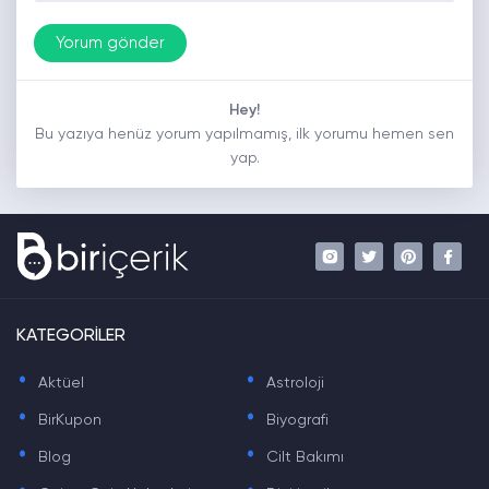
Hey!
Bu yazıya henüz yorum yapılmamış, ilk yorumu hemen sen
yap.
KATEGORİLER
.
.
Aktüel
Astroloji
.
.
BirKupon
Biyografi
.
.
Blog
Cilt Bakımı
.
.