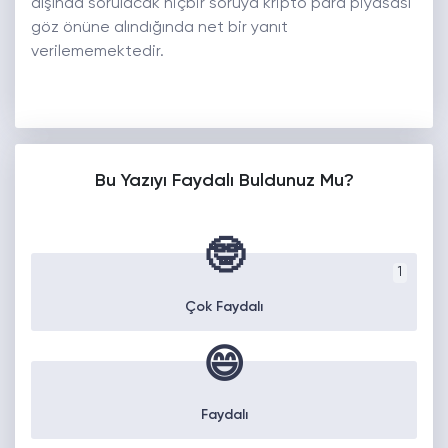
dışında sorulacak hiçbir soruya kripto para piyasası
göz önüne alındığında net bir yanıt
verilememektedir.
Bu Yazıyı Faydalı Buldunuz Mu?
🤓
1
Çok Faydalı
😄
Faydalı