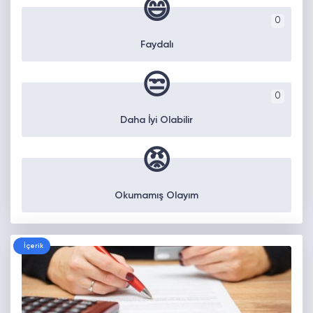
😄
0
Faydalı
😒
0
Daha İyi Olabilir
😡
Okumamış Olayım
İçerik