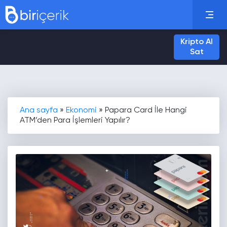
Kripto Al
Sat
Ana sayfa
»
Ekonomi
»
Papara Card İle Hangi
ATM’den Para İşlemleri Yapılır?