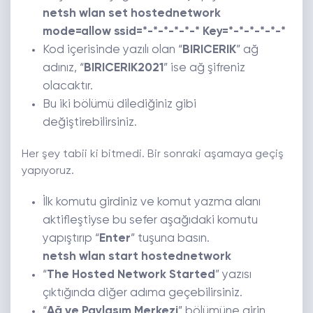
netsh wlan set hostednetwork
mode=allow ssid=*-*-*-*-*-* Key=*-*-*-*-*-*
Kod içerisinde yazılı olan “
BIRICERIK
” ağ
adınız, “
BIRICERIK2021
” ise ağ şifreniz
olacaktır.
Bu iki bölümü dilediğiniz gibi
değiştirebilirsiniz.
Her şey tabii ki bitmedi. Bir sonraki aşamaya geçiş
yapıyoruz.
İlk komutu girdiniz ve komut yazma alanı
aktifleştiyse bu sefer aşağıdaki komutu
yapıştırıp “
Enter
” tuşuna basın.
netsh wlan start hostednetwork
“
The Hosted Network Started
” yazısı
çıktığında diğer adıma geçebilirsiniz.
“
Ağ ve Paylaşım Merkezi
” bölümüne girin.