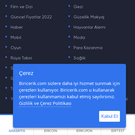
.
.
Film ve Dizi
Gezi
.
.
Güncel Fiyatlar 2022
Güzellik Makyaj
.
.
Haber
Hayvanlar Alemi
.
.
Mobil
Moda
.
.
Oyun
Para Kazanma
.
.
Rüya Tabiri
Sağlık
.
.
Sinema
Sosyal Medya Haberleri
.
.
Çerez
Sözler
Tarih
.
.
Biricerik.com sizlere daha iyi hizmet sunmak için
çerezleri kullanıyor. Biricerik.com u kullanarak
Teknoloji Haberleri
Yaşam
.
.
çerezleri kullanmamızı kabul etmiş sayılırsınız.
Yazılım Haberleri
Yiyecek Önerileri ve Tarifleri
Gizlilik ve Çerez Politikası
Kabul Et
© Tüm Hakları Saklıdır © 2019 - 2021 biricerik.com
ANASAYFA
BİRCOİN
BİRKUPON
BİRTEST
cemre.com