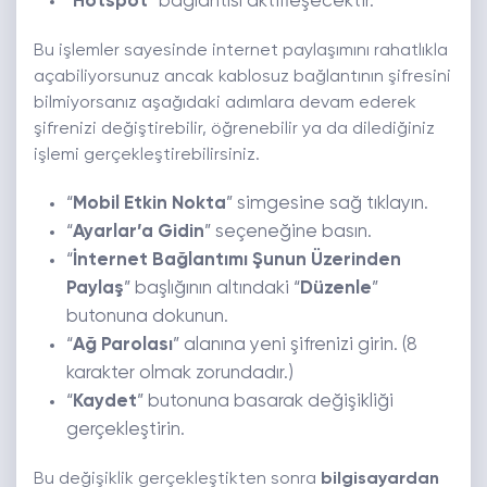
“
Hotspot
” bağlantısı aktifleşecektir.
Bu işlemler sayesinde internet paylaşımını rahatlıkla
açabiliyorsunuz ancak kablosuz bağlantının şifresini
bilmiyorsanız aşağıdaki adımlara devam ederek
şifrenizi değiştirebilir, öğrenebilir ya da dilediğiniz
işlemi gerçekleştirebilirsiniz.
“
Mobil Etkin Nokta
” simgesine sağ tıklayın.
“
Ayarlar’a Gidin
” seçeneğine basın.
“
İnternet Bağlantımı Şunun Üzerinden
Paylaş
” başlığının altındaki “
Düzenle
”
butonuna dokunun.
“
Ağ Parolası
” alanına yeni şifrenizi girin. (8
karakter olmak zorundadır.)
“
Kaydet
” butonuna basarak değişikliği
gerçekleştirin.
Bu değişiklik gerçekleştikten sonra
bilgisayardan