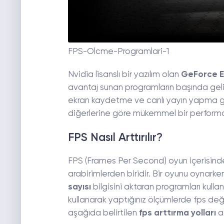
FPS-Olcme-Programlari-1
Nvidia lisanslı bir yazılım olan
GeForce Ex
avantaj sunan programların başında gel
ekran kaydetme ve canlı yayın yapma gi
diğerlerine göre mükemmel bir performa
FPS Nasıl Arttırılır?
FPS (Frames Per Second) oyun içerisinde gö
arabirimlerden biridir. Bir oyunu oynarken
sayısı
bilgisini aktaran programları kulla
kullanarak yaptığınız ölçümlerde fps değe
aşağıda belirtilen
fps arttırma yolları
ad