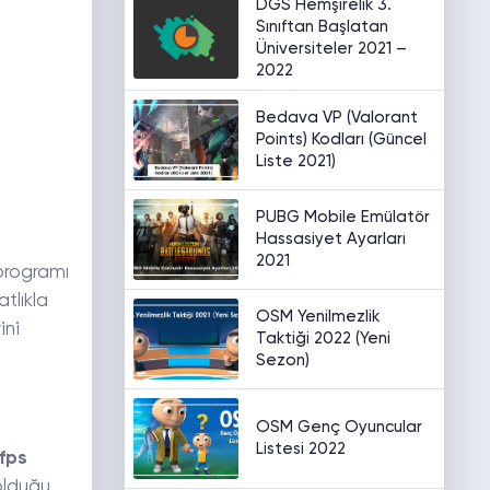
DGS Hemşirelik 3.
Sınıftan Başlatan
Üniversiteler 2021 –
2022
Bedava VP (Valorant
Points) Kodları (Güncel
Liste 2021)
PUBG Mobile Emülatör
Hassasiyet Ayarları
2021
 programı
tlıkla
OSM Yenilmezlik
ini
Taktiği 2022 (Yeni
Sezon)
OSM Genç Oyuncular
Listesi 2022
 fps
olduğu