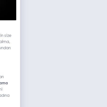
in size
 alma,
sından
ran
rama
ni
 adına