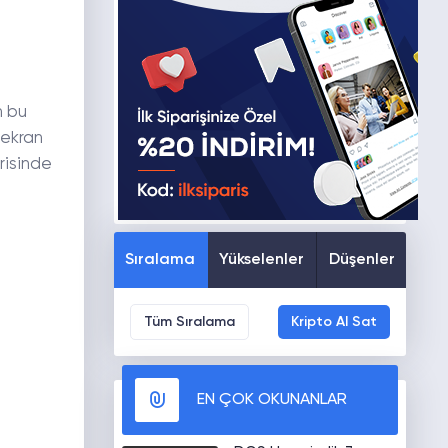
n bu
 ekran
erisinde
Sıralama
Yükselenler
Düşenler
Tüm Sıralama
Kripto Al Sat
EN ÇOK OKUNANLAR