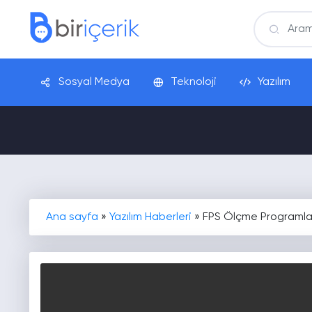
Sosyal Medya
Teknoloji
Yazılım
Ana sayfa
»
Yazılım Haberleri
»
FPS Ölçme Programla