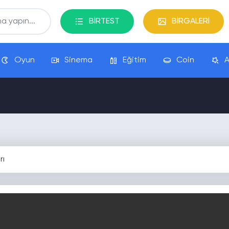
BİRTEST
BİRGALERİ
Oyun
Sinema
Eğitim
Coin
A
rı