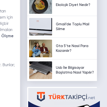
Ekolojik Diyet Nedir?
ktan
em için
içbir
Gmail’de Toplu Mail
Silme
lmaları
S Ölçme
Gta 5’te Nasıl Para
Kazanılır?
 Bunlar;
Usb İle Bilgisayar
Başlatma Nasıl Yapılır?