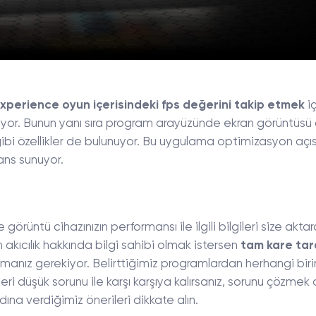
perience oyun içerisindeki fps değerini takip etmek
iç
iyor. Bunun yanı sıra program arayüzünde ekran görüntüsü
bi özellikler de bulunuyor. Bu uygulama optimizasyon açı
ns sunuyor.
rüntü cihazınızın performansı ile ilgili bilgileri size akta
 akıcılık hakkında bilgi sahibi olmak istersen
tam kare ta
nmanız gerekiyor. Belirttiğimiz programlardan herhangi biri
ri düşük sorunu ile karşı karşıya kalırsanız, sorunu çözmek
ına verdiğimiz önerileri dikkate alın.