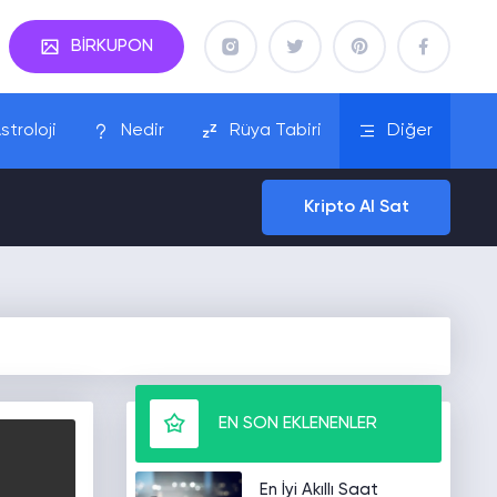
BİRKUPON
stroloji
Nedir
Rüya Tabiri
Diğer
Kripto Al Sat
EN SON EKLENENLER
En İyi Akıllı Saat