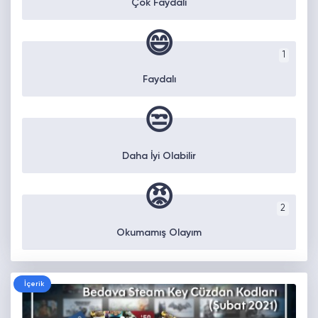
Çok Faydalı
😄
1
Faydalı
😒
Daha İyi Olabilir
😡
2
Okumamış Olayım
İçerik