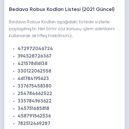
Bedava Robux Kodları Listesi (2021 Güncel)
Bedava Robux Kodları aşağıdaki listede sizlerle
paylaşılmıştır. Her birini söz konusu işlem adımlarını
kullanarak aktifleştirebilirsiniz.
472972046724
394528726367
421578616138
330122062558
461784195623
337675458380
254784662522
335784963622
345751685818
458791562536
782512469287