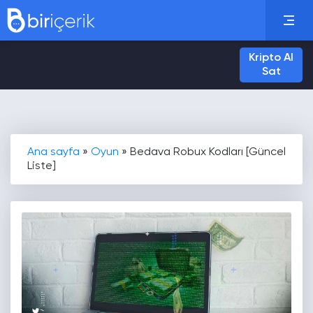
Kripto Al
Sat
Ana sayfa
»
Oyun
»
Bedava Robux Kodları [Güncel
Liste]