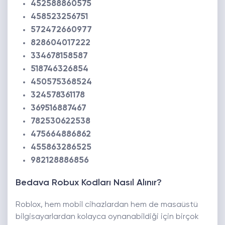
452588860575
458523256751
572472660977
828604017222
334678158587
518746326854
450575368524
324578361178
369516887467
782530622538
475664886862
455863286525
982128886856
Bedava Robux Kodları Nasıl Alınır?
Roblox, hem mobil cihazlardan hem de masaüstü
bilgisayarlardan kolayca oynanabildiği için birçok