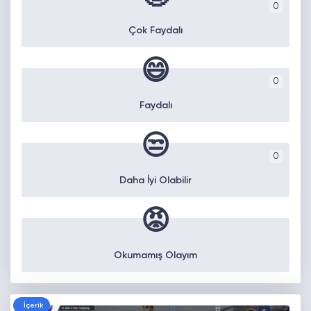
0
Çok Faydalı
😄
0
Faydalı
😒
0
Daha İyi Olabilir
😡
Okumamış Olayım
İçerik