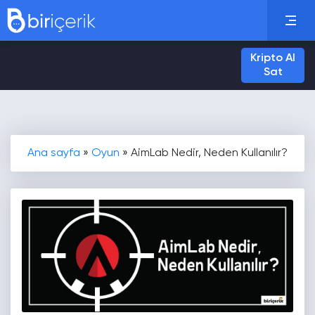
Kripto Al
Sat
Ana sayfa
»
Oyun
»
AimLab Nedir, Neden Kullanılır?