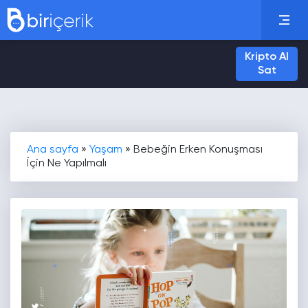
Kripto Al
Sat
Ana sayfa
»
Yaşam
»
Bebeğin Erken Konuşması
İçin Ne Yapılmalı