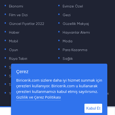
.
.
Ekonomi
Evinize Özel
.
.
Film ve Dizi
Gezi
.
.
Güncel Fiyatlar 2022
Güzellik Makyaj
.
.
Haber
Hayvanlar Alemi
.
.
Mobil
Moda
.
.
Oyun
Para Kazanma
.
.
Rüya Tabiri
Sağlık
.
.
Sinema
Sosyal Medya Haberleri
.
.
Çerez
Sözler
Tarih
.
.
Biricerik.com sizlere daha iyi hizmet sunmak için
çerezleri kullanıyor. Biricerik.com u kullanarak
Teknoloji Haberleri
Yaşam
.
.
çerezleri kullanmamızı kabul etmiş sayılırsınız.
Yazılım Haberleri
Yiyecek Önerileri ve Tarifleri
Gizlilik ve Çerez Politikası
Kabul Et
© Tüm Hakları Saklıdır © 2019 - 2021 biricerik.com