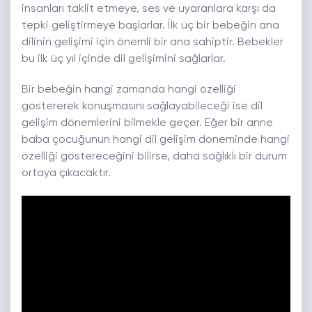
insanları taklit etmeye, ses ve uyaranlara karşı da
tepki geliştirmeye başlarlar. İlk üç bir bebeğin ana
dilinin gelişimi için önemli bir ana sahiptir. Bebekler
bu ilk üç yıl içinde dil gelişimini sağlarlar.
Bir bebeğin hangi zamanda hangi özelliği
göstererek konuşmasını sağlayabileceği ise dil
gelişim dönemlerini bilmekle geçer. Eğer bir anne
baba çocuğunun hangi dil gelişim döneminde hangi
özelliği göstereceğini bilirse, daha sağlıklı bir durum
ortaya çıkacaktır.