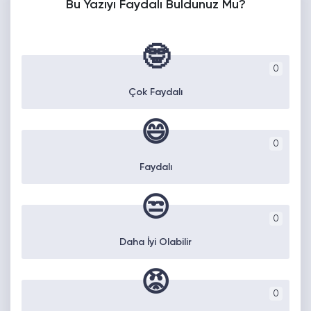
Bu Yazıyı Faydalı Buldunuz Mu?
🤓
0
Çok Faydalı
😄
0
Faydalı
😒
0
Daha İyi Olabilir
😡
0