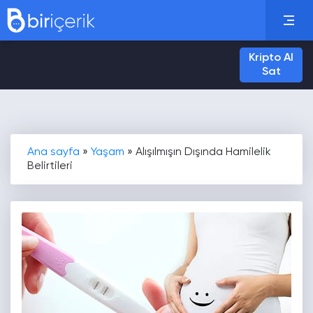
Kripto Al
Sat
Ana sayfa
»
Yaşam
»
Alışılmışın Dışında Hamilelik
Belirtileri