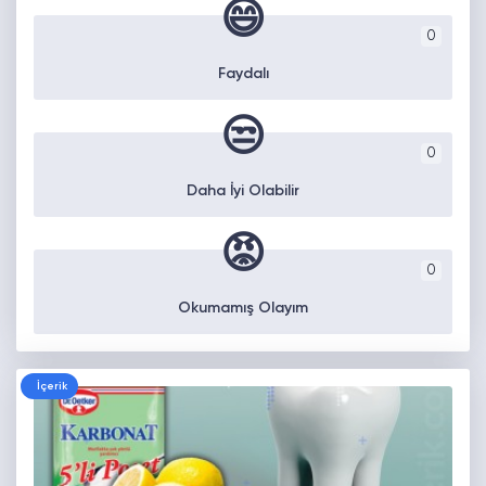
😄
0
Faydalı
😒
0
Daha İyi Olabilir
😡
0
Okumamış Olayım
İçerik