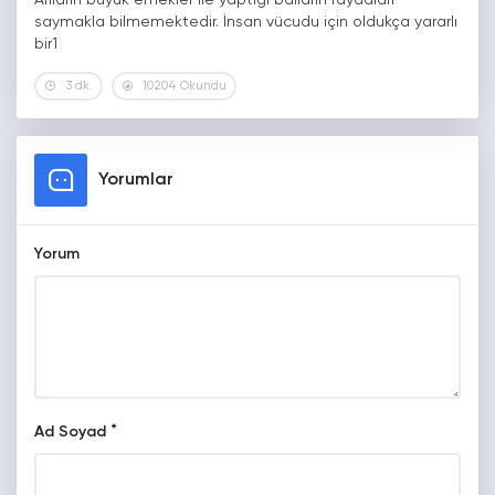
saymakla bilmemektedir. İnsan vücudu için oldukça yararlı
bir1
3 dk.
10204 Okundu
Yorumlar
Yorum
*
Ad Soyad