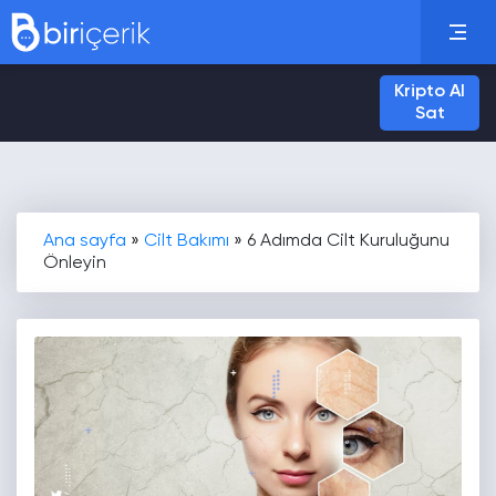
Kripto Al
Sat
Ana sayfa
»
Cilt Bakımı
»
6 Adımda Cilt Kuruluğunu
Önleyin