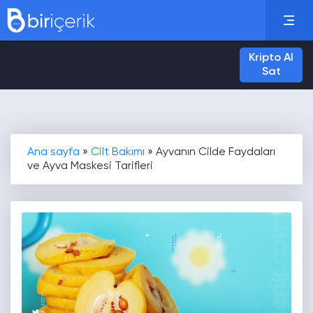
Kripto Al
Sat
Ana sayfa
»
Cilt Bakımı
»
Ayvanın Cilde Faydaları
ve Ayva Maskesi Tarifleri