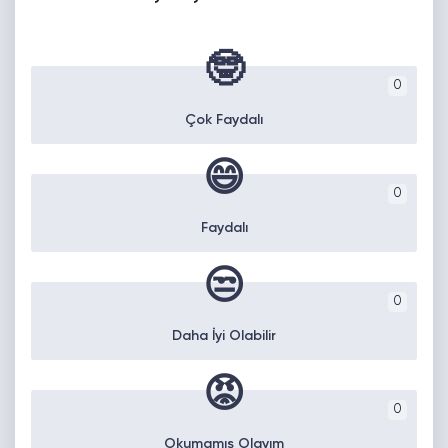
🤓
0
Çok Faydalı
😄
0
Faydalı
😒
0
Daha İyi Olabilir
😡
0
Okumamış Olayım