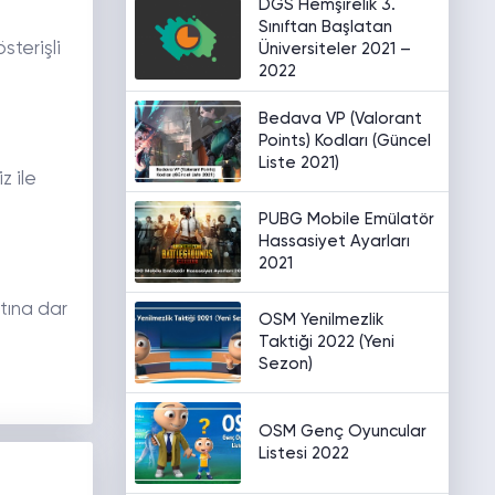
DGS Hemşirelik 3.
Sınıftan Başlatan
sterişli
Üniversiteler 2021 –
2022
Bedava VP (Valorant
Points) Kodları (Güncel
Liste 2021)
z ile
PUBG Mobile Emülatör
Hassasiyet Ayarları
2021
ltına dar
OSM Yenilmezlik
Taktiği 2022 (Yeni
Sezon)
OSM Genç Oyuncular
Listesi 2022