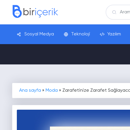
Sosyal Medya
Teknoloji
Yazılım
Ana sayfa
»
Moda
»
Zarafetinize Zarafet Sağlayaca