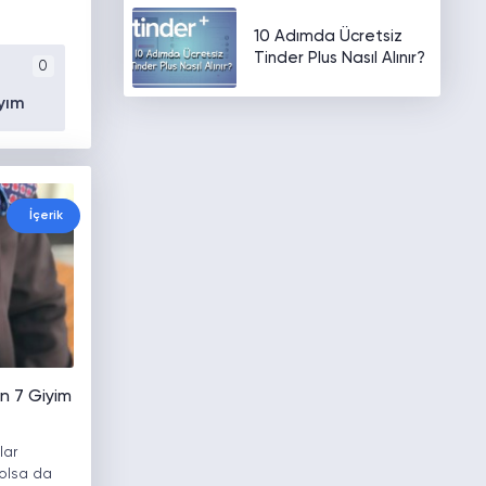
10 Adımda Ücretsiz
Tinder Plus Nasıl Alınır?
0
yım
İçerik
n 7 Giyim
lar
 olsa da