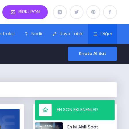
BİRKUPON
stroloji
Nedir
Rüya Tabiri
Diğer
Kripto Al Sat
EN SON EKLENENLER
En İyi Akıllı Saat