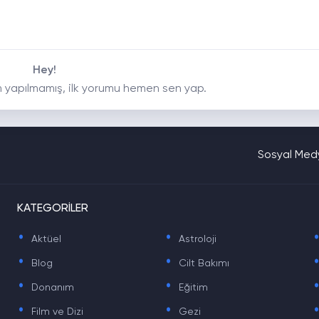
Hey!
 yapılmamış, ilk yorumu hemen sen yap.
Sosyal Medy
KATEGORİLER
.
.
Aktüel
Astroloji
.
.
Blog
Cilt Bakımı
.
.
Donanım
Eğitim
.
.
Film ve Dizi
Gezi