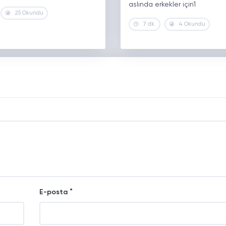
aslında erkekler için1
25 Okundu
7 dk.
4 Okundu
*
E-posta