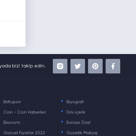
ada bizi takip edin.
.
.
BirKupon
Biyografi
.
.
Coin - Coin Haberleri
Dini içerik
.
.
Ekonomi
Evinize Özel
.
.
Güncel Fiyatlar 2022
Güzellik Makyaj