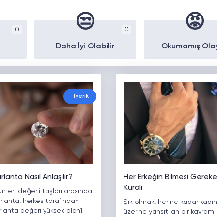
😒
😡
0
0
Daha İyi Olabilir
Okumamış Ola
İçerik
rlanta Nasıl Anlaşılır?
Her Erkeğin Bilmesi Gereke
Kuralı
 en değerli taşları arasında
ırlanta, herkes tarafından
Şık olmak, her ne kadar kadın
Pırlanta değeri yüksek olan1
üzerine yansıtılan bir kavram