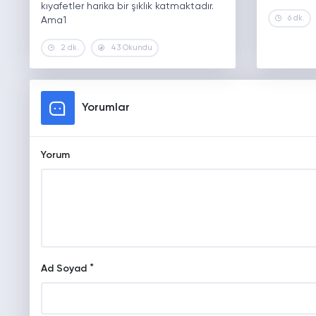
kıyafetler harika bir şıklık katmaktadır.
6 dk.
Ama1
2 dk.
43 Okundu
Yorumlar
Yorum
*
Ad Soyad