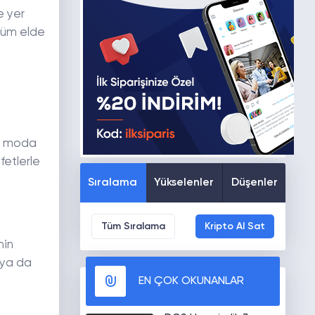
e yer
nüm elde
ın moda
afetlerle
Sıralama
Yükselenler
Düşenler
Tüm Sıralama
Kripto Al Sat
min
 ya da
EN ÇOK OKUNANLAR