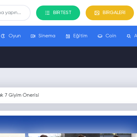
BİRTEST
BİRGALERİ
Oyun
Sinema
Eğitim
Coin
A
k 7 Giyim Önerisi