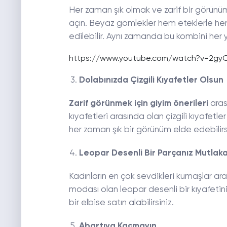
Her zaman şık olmak ve zarif bir görün
açın. Beyaz gömlekler hem eteklerle he
edilebilir. Aynı zamanda bu kombini her ye
https://www.youtube.com/watch?v=2gyO
Dolabınızda Çizgili Kıyafetler Olsun
Zarif görünmek için giyim önerileri
aras
kıyafetleri arasında olan çizgili kıyafetle
her zaman şık bir görünüm elde edebilirs
Leopar Desenli Bir Parçanız Mutlak
Kadınların en çok sevdikleri kumaşlar a
modası olan leopar desenli bir kıyafetin
bir elbise satın alabilirsiniz.
Abartıya Kaçmayın