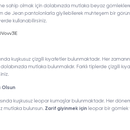
üme sahip olmak için dolabınızda mutlaka beyaz gömlekler
m de Jean pantolonlarla giyilebilerek muhteşem bir görü
rde kullanabilirsiniz.
Vovv3lE
ında kuşkusuz çizgili kıyafetler bulunmaktadır. Her zaman
r dolabınızda mutlaka bulunmalıdır. Farklı tiplerde çizgili kıy
iniz.
a Olsun
rasında kuşkusuz leopar kumaşlar bulunmaktadır. Her döne
iz mutlaka bulunsun.
Zarif giyinmek için
leopar bir gömlek