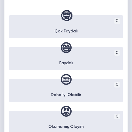
🤓
0
Çok Faydalı
😄
0
Faydalı
😒
0
Daha İyi Olabilir
😡
0
Okumamış Olayım