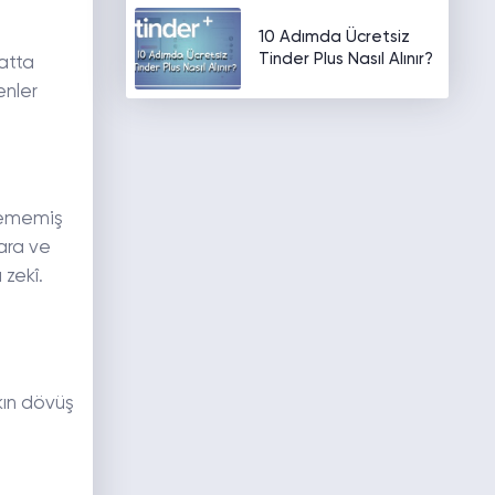
10 Adımda Ücretsiz
Tinder Plus Nasıl Alınır?
latta
enler
irememiş
ara ve
 zekî.
akın dövüş