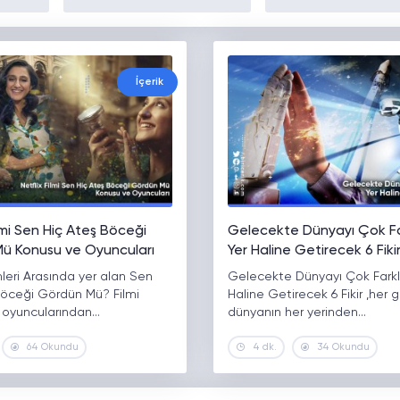
İçerik
ilmi Sen Hiç Ateş Böceği
Gelecekte Dünyayı Çok Far
ü Konusu ve Oyuncuları
Yer Haline Getirecek 6 Fiki
lmleri Arasında yer alan Sen
Gelecekte Dünyayı Çok Farklı
Böceği Gördün Mü? Filmi
Haline Getirecek 6 Fikir ,her 
 oyuncularından…
dünyanın her yerinden…
64 Okundu
4 dk.
34 Okundu