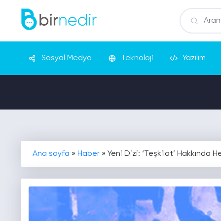
Sosyal Medya
Teknoloji
Yazılım
Ana sayfa
»
Haber
»
Yeni Dizi: ‘Teşkilat’ Hakkında H