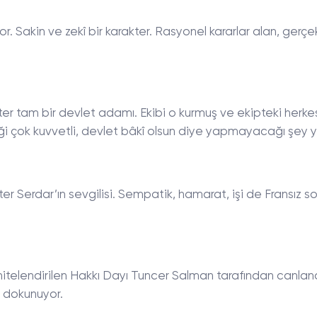
r. Sakin ve zekî bir karakter. Rasyonel kararlar alan, gerçek
ter tam bir devlet adamı. Ekibi o kurmuş ve ekipteki herk
eği çok kuvvetli, devlet bâkî olsun diye yapmayacağı şey y
er Serdar’ın sevgilisi. Sempatik, hamarat, işi de Fransız so
 nitelendirilen Hakkı Dayı Tuncer Salman tarafından canlandı
ı dokunuyor.