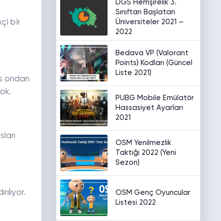
DGS Hemşirelik 3.
Sınıftan Başlatan
Üniversiteler 2021 –
çi bir
2022
Bedava VP (Valorant
Points) Kodları (Güncel
Liste 2021)
es ondan
ok.
PUBG Mobile Emülatör
Hassasiyet Ayarları
2021
sları
OSM Yenilmezlik
Taktiği 2022 (Yeni
Sezon)
rılıyor.
OSM Genç Oyuncular
Listesi 2022