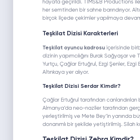
hayata geçirildi. TIMS&B Productions il
her semtinden bir sahne barındırıyor. Al
birçok ilçede çekimler yapılmaya devam
Teşkilat Dizisi Karakterleri
Teşkilat oyuncu kadrosu
içerisinde bir
dizinin yapımcılığını Burak Sağyaşar ve 
Yurtçu, Çağlar Ertuğrul, Ezgi Şenler, Ez
Altınkaya yer alıyor.
Teşkilat Dizisi Serdar Kimdir?
Çağlar Ertuğrul tarafından canlandırılan 
Almanya’da neo-naziler tarafından gerçek
yerleştirilmiş ve Mete Bey’in yanında büy
donanımlı bir şekilde yetiştirilmiş. Silah
Teşkilat Dizisi Zehra Kimdir?