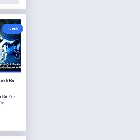
İçerik
klı Bir
r
 Bir Yer
gün