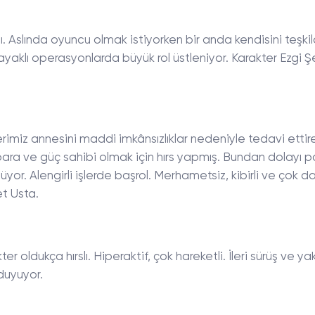
. Aslında oyuncu olmak istiyorken bir anda kendisini teşki
vil ayaklı operasyonlarda büyük rol üstleniyor. Karakter Ezgi Ş
erimiz annesini maddi imkânsızlıklar nedeniyle tedavi ett
ra ve güç sahibi olmak için hırs yapmış. Bundan dolayı p
yor. Alengirli işlerde başrol. Merhametsiz, kibirli ve çok da
t Usta.
er oldukça hırslı. Hiperaktif, çok hareketli. İleri sürüş ve y
 duyuyor.