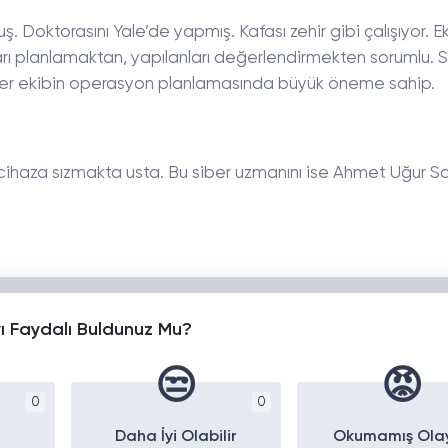
Doktorasını Yale’de yapmış. Kafası zehir gibi çalışıyor. E
arı planlamaktan, yapılanları değerlendirmekten sorumlu. 
kter ekibin operasyon planlamasında büyük öneme sahip.
 cihaza sızmakta usta. Bu siber uzmanını ise Ahmet Uğur S
yı Faydalı Buldunuz Mu?
😒
😡
0
0
Daha İyi Olabilir
Okumamış Ola