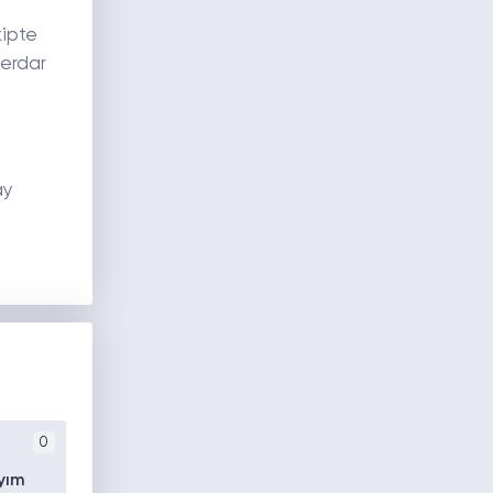
kipte
Serdar
ay
0
yım