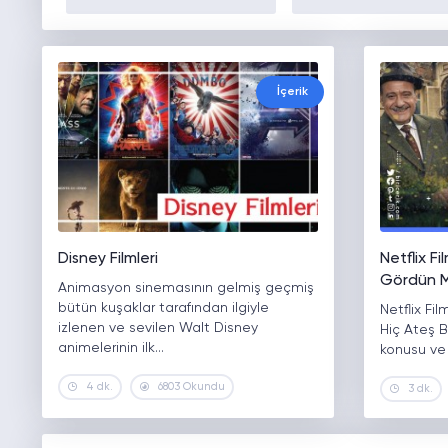
İçerik
Disney Filmleri
Netflix F
Gördün M
Animasyon sinemasının gelmiş geçmiş
bütün kuşaklar tarafından ilgiyle
Netflix Fi
izlenen ve sevilen Walt Disney
Hiç Ateş 
animelerinin ilk…
konusu ve
4 dk.
6803 Okundu
3 dk.