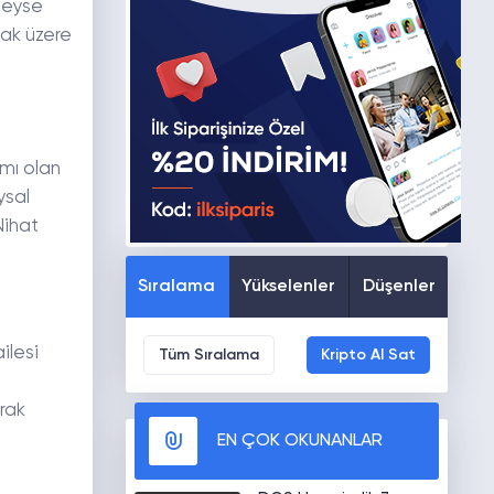
deyse
mak üzere
ımı olan
ysal
Nihat
Sıralama
Yükselenler
Düşenler
ilesi
Tüm Sıralama
Kripto Al Sat
arak
EN ÇOK OKUNANLAR