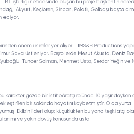
e TRT işbirliği neticesinde oluşan bu proje başkentin nere
tındağ, Akyurt, Keçiören, Sincan, Polatlı, Gölbaşı başta ol
 ediyor.
birinden önemli isimler yer alıyor. TIMS&B Productions yap
Timur Savcı üstleniyor. Başrollerde Mesut Akusta, Deniz Ba
gi Eyüboğlu, Tuncer Salman, Mehmet Usta, Serdar Yeğin ve 
bu karakter gözde bir istihbâratçı rolünde. 10 yaşındayken a
leştirilen bir saldırıda hayatını kaybetmiştir. O da yurta
ümüş. Ekibin lideri olup; küçüklükten bu yana teşkilatçı ol
 kullanımı ve yakın dövüş konusunda usta.