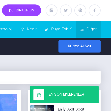
BİRKUPON
stroloji
Nedir
Rüya Tabiri
Diğer
Kripto Al Sat
EN SON EKLENENLER
En İyi Akıllı Saat