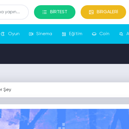
BİRTEST
BİRGALERİ
Oyun
Sinema
Eğitim
Coin
A
er Şey