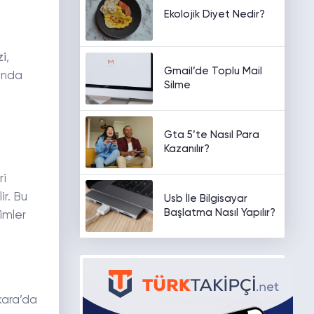
Ekolojik Diyet Nedir?
zi
,
Gmail’de Toplu Mail
sunda
Silme
Gta 5’te Nasıl Para
Kazanılır?
ri
ir. Bu
Usb İle Bilgisayar
Başlatma Nasıl Yapılır?
imler
nkara’da