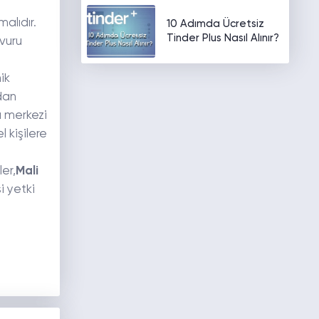
malıdır.
10 Adımda Ücretsiz
Tinder Plus Nasıl Alınır?
şvuru
ik
ndan
ı merkezi
l kişilere
er,
Mali
i yetki