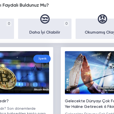
yı Faydalı Buldunuz Mu?
😒
😡
0
0
Daha İyi Olabilir
Okumamış Ola
İçerik
edir?
Gelecekte Dünyayı Çok Far
Yer Haline Getirecek 6 Fiki
edir? Son dönemlerde
ıkça bahsedilen kripto para