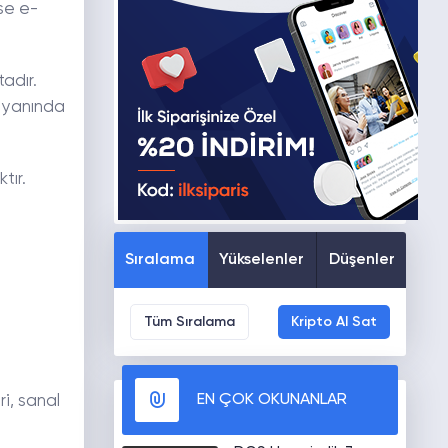
ise e-
adır.
n yanında
tır.
Sıralama
Yükselenler
Düşenler
Tüm Sıralama
Kripto Al Sat
EN ÇOK OKUNANLAR
i, sanal