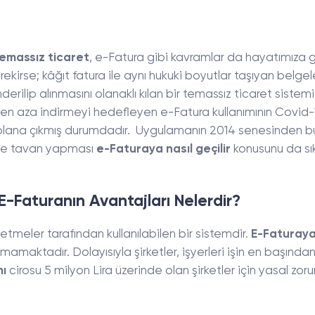
emassız ticaret
, e-Fatura gibi kavramlar da hayatımıza g
kirse; kâğıt fatura ile aynı hukuki boyutlar taşıyan belgele
rilip alınmasını olanaklı kılan bir temassız ticaret sistemid
i en aza indirmeyi hedefleyen e-Fatura kullanımının Covid-
n plana çıkmış durumdadır. Uygulamanın 2014 senesinden 
nde tavan yapması
e-Faturaya nasıl geçilir
konusunu da sı
 E-Faturanın Avantajları Nelerdir?
etmeler tarafından kullanılabilen bir sistemdir.
E-Faturay
mamaktadır. Dolayısıyla şirketler, işyerleri işin en başında
mı
cirosu 5 milyon Lira üzerinde olan şirketler için yasal zoru