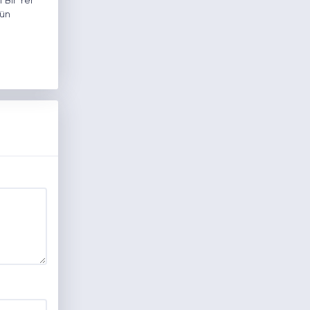
 Bir Yer
gün