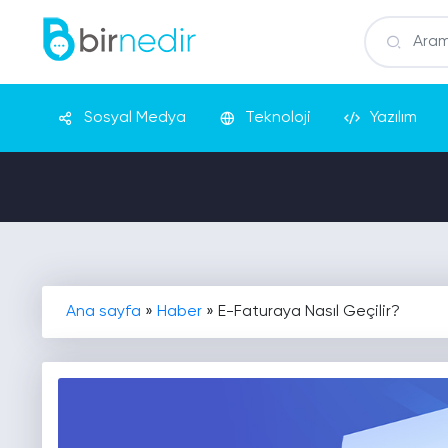
Sosyal Medya
Teknoloji
Yazılım
Ana sayfa
»
Haber
»
E-Faturaya Nasıl Geçilir?