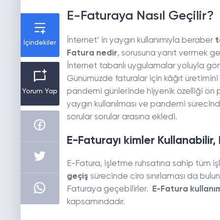
E-Faturaya Nasıl Geçilir?
İnternet’ in yaygın kullanımıyla beraber
t
İçindekiler
Fatura nedir
, sorusuna yanıt vermek gere
İnternet tabanlı uygulamalar yoluyla gönde
Günümüzde faturalar için kâğıt üretimin
pandemi günlerinde hijyenik özelliği ö
Yorum Yap
yaygın kullanılması ve pandemi süreci
sorular sorular arasına ekledi.
E-Faturayı kimler Kullanabilir,
E-Fatura, işletme ruhsatına sahip tüm işl
geçiş
sürecinde ciro sınırlaması da bulun
Faturaya geçebilirler.
E-Fatura kullanı
kapsamındadır.