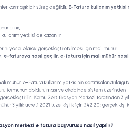
ler karmaşık bir süreç değildir.
E-Fatura kullanım yetkisi 
ür alınır,
ullanım yetkisi de kazanılır.
rini yasal olarak gerçekleştirebilmesi için mali mühür
ki
e-faturaya nasıl geçilir, e-fatura için mali mühür nasıl 
li mühür, e-Fatura kullanım yetkisinin sertifikalandırıldığı b
uru formunun doldurulması ve akabinde sistem üzerinden
e gerçekleştirilir. Kamu Sertifikasyon Merkezi tarafından 3 yıl
mühür 3 yıllık ücreti 2021 tüzel kişilik için 342,20; gerçek kişi i
ikasyon merkezi e fatura
başvurusu nasıl
yapılır?