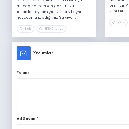
Survivor 2021 yarışmacıları kıyasıya
birimidir.
mücadele ederken gözümüzü
küresel…
onlardan ayıramıyoruz. Her yıl aynı
heyecanla izlediğimiz Survivor…
2 dk.
5 dk.
5580 Okundu
Yorumlar
Yorum
*
Ad Soyad