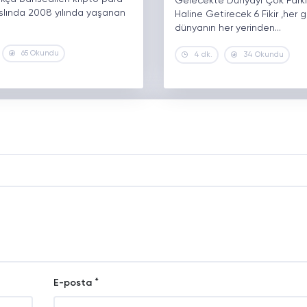
Gelecekte Dünyayı Çok Farklı
 Aslında 2008 yılında yaşanan
Haline Getirecek 6 Fikir ,her 
dünyanın her yerinden…
65 Okundu
4 dk.
34 Okundu
*
E-posta