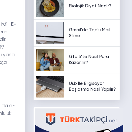
Ekolojik Diyet Nedir?
irdi.
E-
Gmail’de Toplu Mail
rin,
Silme
ir.
19
bu yana
Gta 5’te Nasıl Para
kça
Kazanılır?
Usb İle Bilgisayar
Başlatma Nasıl Yapılır?
a
n da e-
nluluk