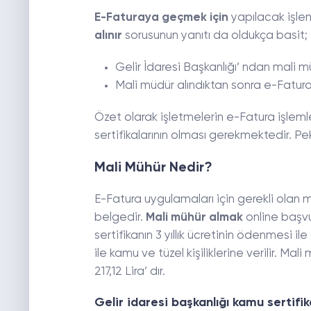
E-Faturaya geçmek için
yapılacak işlem
alınır
sorusunun yanıtı da oldukça basit;
Gelir İdaresi Başkanlığı’ ndan mali müh
Mali müdür alındıktan sonra e-Fatura k
Özet olarak işletmelerin e-Fatura işlemle
sertifikalarının olması gerekmektedir. Pe
Mali Mühür Nedir?
E-Fatura uygulamaları için gerekli olan ma
belgedir.
Mali mühür almak
online başv
sertifikanın 3 yıllık ücretinin ödenmesi il
ile kamu ve tüzel kişiliklerine verilir. Mali 
217,12 Lira’ dır.
Gelir idaresi başkanlığı kamu sertif