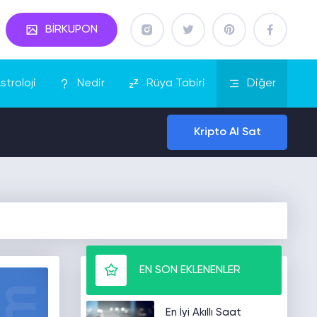
BİRKUPON
stroloji
Nedir
Rüya Tabiri
Diğer
Kripto Al Sat
EN SON EKLENENLER
En İyi Akıllı Saat