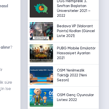
DGS Hemşirelik 3.
Sınıftan Başlatan
nasıl
Üniversiteler 2021 –
2022
Bedava VP (Valorant
Points) Kodları (Güncel
Liste 2021)
alınır
?
PUBG Mobile Emülatör
Hassasiyet Ayarları
2021
ir
OSM Yenilmezlik
Taktiği 2022 (Yeni
Sezon)
lık süre
çin ise
OSM Genç Oyuncular
Listesi 2022