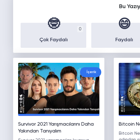
Bu Yazı
🤓
😄
0
Çok Faydalı
Faydalı
İçerik
Survivor 2021 Yarışmacılarını Daha
Bitcoin N
Yakından Tanıyalım
Bitcoin N
adından s