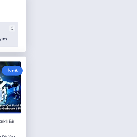
0
yım
İçerik
klı Bir
r