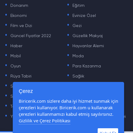
.
.
Donanım
Eğitim
.
.
Ekonomi
Evinize Özel
.
.
Film ve Dizi
Gezi
.
.
Güncel Fiyatlar 2022
Güzellik Makyaj
.
.
Haber
Hayvanlar Alemi
.
.
Mobil
Moda
.
.
Oyun
Para Kazanma
.
.
Rüya Tabiri
Sağlık
.
.
Sinema
Sosyal Medya Haberleri
.
.
Çerez
Sözler
Tarih
.
.
Biricerik.com sizlere daha iyi hizmet sunmak için
Teknoloji Haberleri
Yaşam
çerezleri kullanıyor. Biricerik.com u kullanarak
.
.
çerezleri kullanmamızı kabul etmiş sayılırsınız.
Yazılım Haberleri
Yiyecek Önerileri ve Tarifleri
Gizlilik ve Çerez Politikası