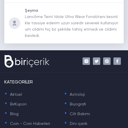
Şeyma
Lancôme Teint Idole Ultra Wear Fondöteni kesinli
kle tavsiye ederim uzun süredir severek kullanıyor
um cildimi hiç bir şekilde tahriş etmedi ve cildimi
besledi.
KATEGORİLER
.
.
Aktüel
Astroloji
.
.
BirKupon
Biyografi
.
.
Blog
Cilt Bakımı
.
.
Coin - Coin Haberleri
Dini içerik