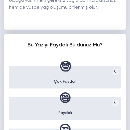
olduğu vakit hem gereksiz yağlardan kurulursunuz
hem de yüzde yağ oluşumu önlenmiş olur.
Bu Yazıyı Faydalı Buldunuz Mu?
🤓
0
Çok Faydalı
😄
0
Faydalı