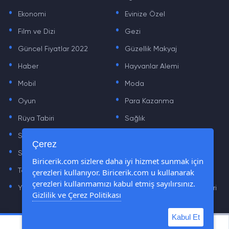
.
.
Ekonomi
Evinize Özel
.
.
Film ve Dizi
Gezi
.
.
Güncel Fiyatlar 2022
Güzellik Makyaj
.
.
Haber
Hayvanlar Alemi
.
.
Mobil
Moda
.
.
Oyun
Para Kazanma
.
.
Rüya Tabiri
Sağlık
.
.
Sinema
Sosyal Medya Haberleri
.
.
Çerez
Sözler
Tarih
.
.
Biricerik.com sizlere daha iyi hizmet sunmak için
çerezleri kullanıyor. Biricerik.com u kullanarak
Teknoloji Haberleri
Yaşam
.
.
çerezleri kullanmamızı kabul etmiş sayılırsınız.
Yazılım Haberleri
Yiyecek Önerileri ve Tarifleri
Gizlilik ve Çerez Politikası
Kabul Et
© Tüm Hakları Saklıdır © 2019 - 2021 biricerik.com