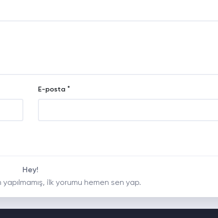
*
E-posta
Hey!
 yapılmamış, ilk yorumu hemen sen yap.