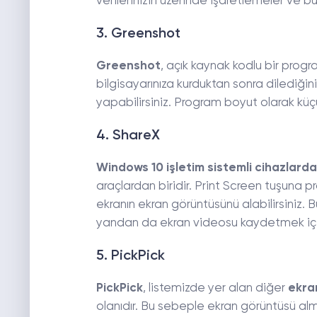
verilerinizin üzerinde işaretlemeler ve b
3. Greenshot
Greenshot
, açık kaynak kodlu bir prog
bilgisayarınıza kurduktan sonra dilediğin
yapabilirsiniz. Program boyut olarak kü
4. ShareX
Windows 10 işletim sistemli cihazlar
araçlardan biridir. Print Screen tuşuna
ekranın ekran görüntüsünü alabilirsiniz
yandan da ekran videosu kaydetmek için 
5. PickPick
PickPick
, listemizde yer alan diğer
ekra
olanıdır. Bu sebeple ekran görüntüsü alma