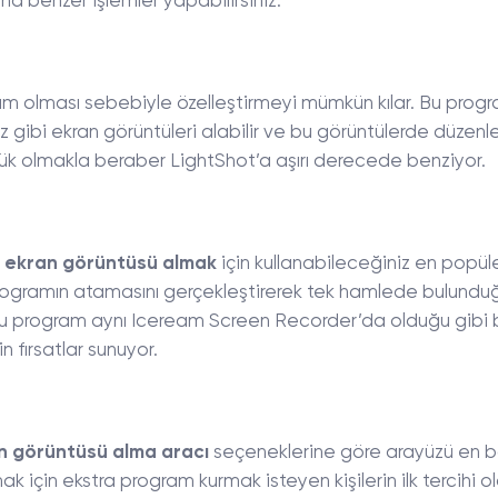
una benzer işlemler yapabilirsiniz.
ram olması sebebiyle özelleştirmeyi mümkün kılar. Bu progr
iz gibi ekran görüntüleri alabilir ve bu görüntülerde düzen
çük olmakla beraber LightShot’a aşırı derecede benziyor.
da ekran görüntüsü almak
için kullanabileceğiniz en popül
 programın atamasını gerçekleştirerek tek hamlede bulundu
. Bu program aynı Iceream Screen Recorder’da olduğu gibi b
fırsatlar sunuyor.
n görüntüsü alma aracı
seçeneklerine göre arayüzü en b
k için ekstra program kurmak isteyen kişilerin ilk tercihi o