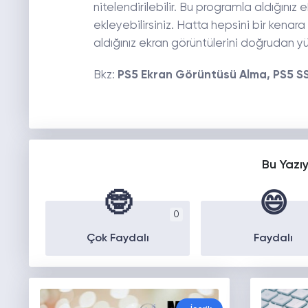
nitelendirilebilir. Bu programla aldığınız
ekleyebilirsiniz. Hatta hepsini bir kena
aldığınız ekran görüntülerini doğrudan y
Bkz:
PS5 Ekran Görüntüsü Alma, PS5 SS 
Bu Yazı
🤓
😄
0
Çok Faydalı
Faydalı