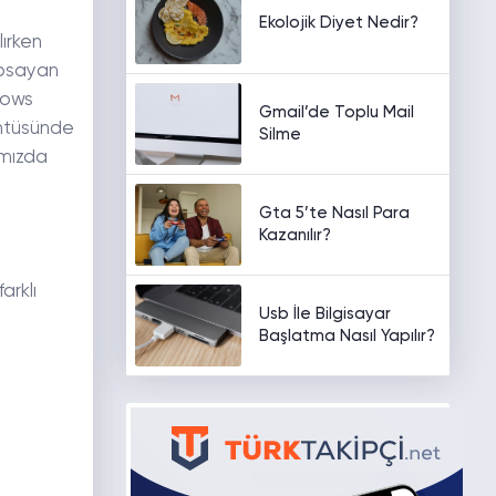
Ekolojik Diyet Nedir?
lırken
apsayan
dows
Gmail’de Toplu Mail
üntüsünde
Silme
ımızda
Gta 5’te Nasıl Para
Kazanılır?
arklı
Usb İle Bilgisayar
Başlatma Nasıl Yapılır?