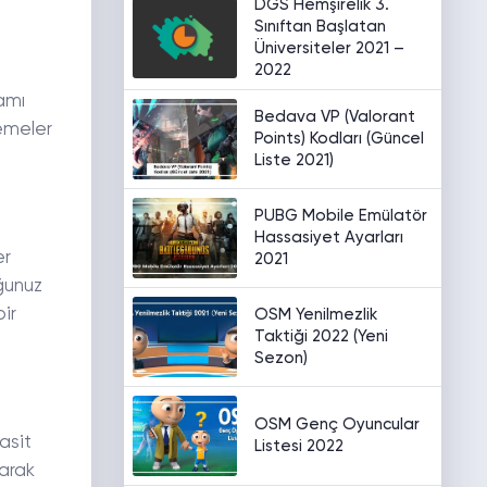
DGS Hemşirelik 3.
Sınıftan Başlatan
Üniversiteler 2021 –
2022
amı
Bedava VP (Valorant
lemeler
Points) Kodları (Güncel
Liste 2021)
PUBG Mobile Emülatör
Hassasiyet Ayarları
er
2021
ğunuz
ir
OSM Yenilmezlik
Taktiği 2022 (Yeni
Sezon)
OSM Genç Oyuncular
asit
Listesi 2022
larak