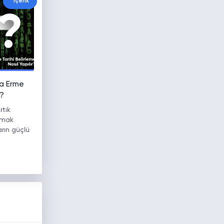
İçerik
a Erme
r?
rtık
rumak
arın güçlü