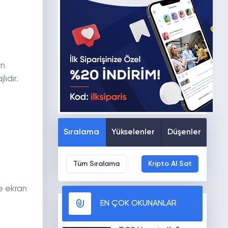
en
ıdır.
Sıralama
Yükselenler
Düşenler
Tüm Sıralama
Kripto Al Sat
e ekran
EN ÇOK OKUNANLAR