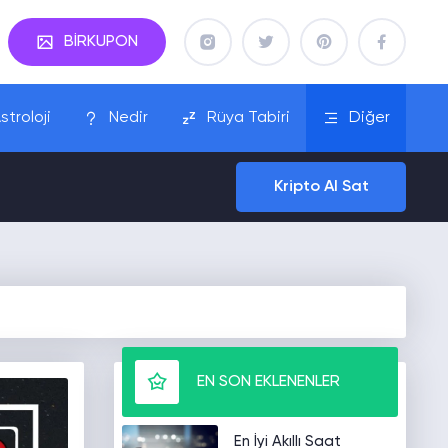
BİRKUPON
stroloji
Nedir
Rüya Tabiri
Diğer
Kripto Al Sat
EN SON EKLENENLER
En İyi Akıllı Saat