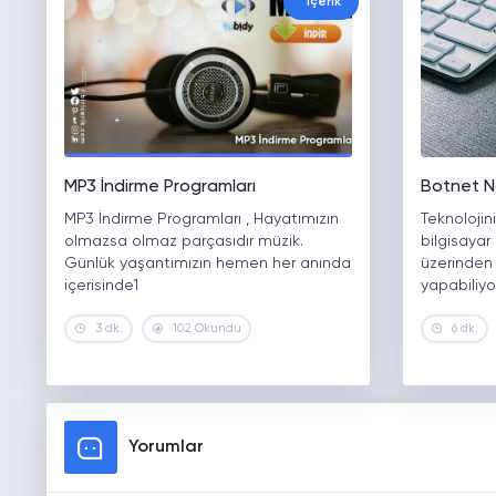
İçerik
MP3 İndirme Programları
Botnet Na
MP3 İndirme Programları , Hayatımızın
Teknolojin
olmazsa olmaz parçasıdır müzik.
bilgisayar
Günlük yaşantımızın hemen her anında
üzerinden 
içerisinde1
yapabiliyo
3 dk.
102 Okundu
6 dk.
Yorumlar