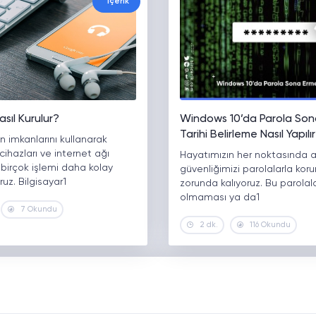
İçerik
sıl Kurulur?
Windows 10’da Parola Son
Tarihi Belirleme Nasıl Yapılı
in imkanlarını kullanarak
 cihazları ve internet ağı
Hayatımızın her noktasında a
birçok işlemi daha kolay
güvenliğimizi parolalarla ko
ruz. Bilgisayar1
zorunda kalıyoruz. Bu parolal
olmaması ya da1
7 Okundu
2 dk.
116 Okundu