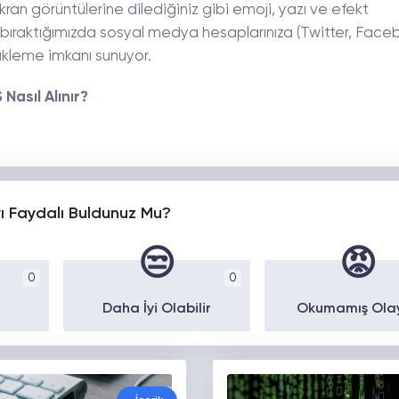
 ekran görüntülerine dilediğiniz gibi emoji, yazı ve efekt
ra bıraktığımızda sosyal medya hesaplarınıza (Twitter, Face
ükleme imkanı sunuyor.
Nasıl Alınır?
yı Faydalı Buldunuz Mu?
😒
😡
0
0
Daha İyi Olabilir
Okumamış Ola