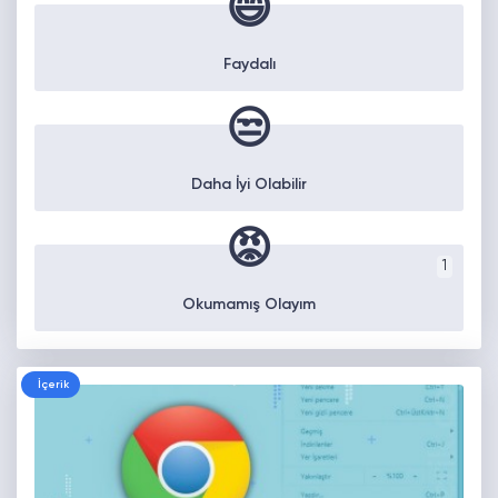
😄
Faydalı
😒
Daha İyi Olabilir
😡
1
Okumamış Olayım
İçerik