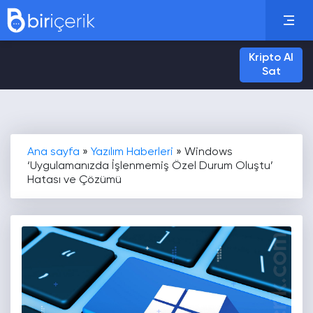
Kripto Al
Sat
Ana sayfa
»
Yazılım Haberleri
»
Windows
‘Uygulamanızda İşlenmemiş Özel Durum Oluştu’
Hatası ve Çözümü