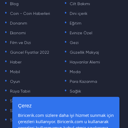
Blog
Cilt Bakımı
.
.
Coin - Coin Haberleri
Dini içerik
.
.
Donanım
Eğitim
.
.
Ekonomi
Evinize Özel
.
.
Film ve Dizi
Gezi
.
.
Güncel Fiyatlar 2022
Güzellik Makyaj
.
.
Haber
Hayvanlar Alemi
.
.
Mobil
Moda
.
.
Oyun
Para Kazanma
.
.
Rüya Tabiri
Sağlık
.
.
Sinema
Sosyal Medya Haberleri
.
.
Çerez
Sözler
Tarih
.
.
Biricerik.com sizlere daha iyi hizmet sunmak için
Teknoloji Haberleri
Yaşam
çerezleri kullanıyor. Biricerik.com u kullanarak
.
.
çerezleri kullanmamızı kabul etmiş sayılırsınız.