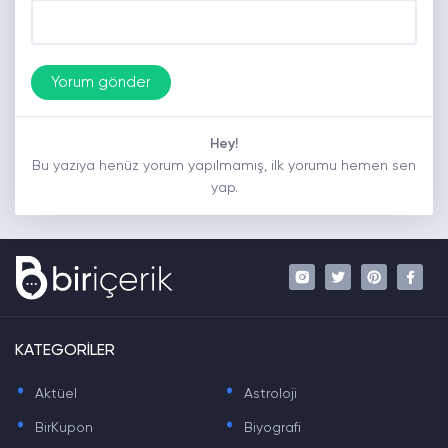
Hey!
Bu yazıya henüz yorum yapılmamış, ilk yorumu hemen sen
yap.
KATEGORİLER
.
.
Aktüel
Astroloji
.
.
BirKupon
Biyografi
.
.