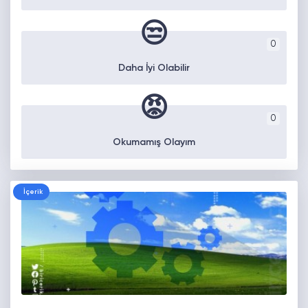
😒
0
Daha İyi Olabilir
😡
0
Okumamış Olayım
İçerik