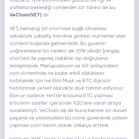
olacaktır. İşte yatırımcıların gözünü diktiği ve
patlama beklediği coinlerden bir tanesi de bu
VeChain(VET)
dir.
VET, herhangi bir otoriteye bağlı olmaması
sebebiyle yükseliş trendine girmesi muhtemel olan
coinlerin başında gelmektedir. Bu güvenin
sağlanmasının bir nedeni de 2018 yılında Şangay
otoritesi ile yapmış oldukları aşı doğrulama
anlaşmasıdır. Manüpülasyon ve ikili anlaşmaların
coin sisteminde ne kadar etkili olduklarını
hatırlamak için ise Elon Musk ve BTC ilişkisini
hatırlatmak yeterli olacaktır diye tahmin ediyoruz.
Elon un sadece twitter biosuna BTC yazması
bitcoinin saatler içerisinde %20 lere varan artışa
sürüklemişti. VeChain de de buna benzer bir durum
yaşandı ve yatırımcıların bu coine güvenerek yatırım
yapması coini hacim olarak oldukça arttırdı.