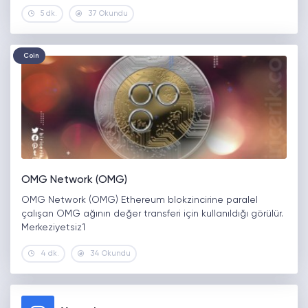
5 dk.
37 Okundu
Coin
OMG Network (OMG)
OMG Network (OMG) Ethereum blokzincirine paralel
çalışan OMG ağının değer transferi için kullanıldığı görülür.
Merkeziyetsiz1
4 dk.
34 Okundu