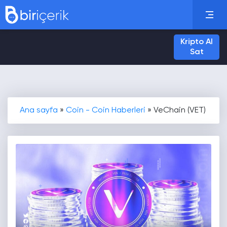
Kripto Al
Sat
Ana sayfa
»
Coin - Coin Haberleri
»
VeChain (VET)