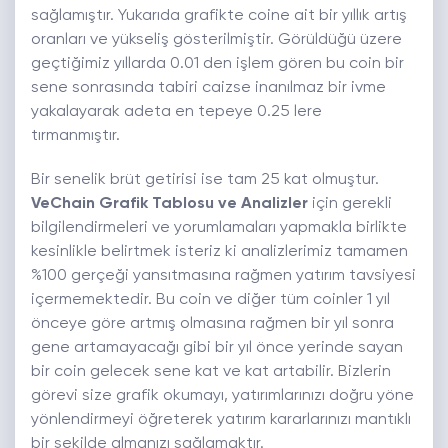
sağlamıştır. Yukarıda grafikte coine ait bir yıllık artış
oranları ve yükseliş gösterilmiştir. Görüldüğü üzere
geçtiğimiz yıllarda 0.01 den işlem gören bu coin bir
sene sonrasında tabiri caizse inanılmaz bir ivme
yakalayarak adeta en tepeye 0.25 lere
tırmanmıştır.
Bir senelik brüt getirisi ise tam 25 kat olmuştur.
VeChain Grafik Tablosu ve Analizler
için gerekli
bilgilendirmeleri ve yorumlamaları yapmakla birlikte
kesinlikle belirtmek isteriz ki analizlerimiz tamamen
%100 gerçeği yansıtmasına rağmen yatırım tavsiyesi
içermemektedir. Bu coin ve diğer tüm coinler 1 yıl
önceye göre artmış olmasına rağmen bir yıl sonra
gene artamayacağı gibi bir yıl önce yerinde sayan
bir coin gelecek sene kat ve kat artabilir. Bizlerin
görevi size grafik okumayı, yatırımlarınızı doğru yöne
yönlendirmeyi öğreterek yatırım kararlarınızı mantıklı
bir şekilde almanızı sağlamaktır.