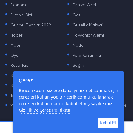
.
.
Ekonomi
Evinize Özel
.
.
Film ve Dizi
Gezi
.
.
Güncel Fiyatlar 2022
Güzellik Makyaj
.
.
Haber
Hayvanlar Alemi
.
.
Mobil
Moda
.
.
Oyun
Para Kazanma
.
.
Rüya Tabiri
Sağlık
.
.
Sinema
Sosyal Medya Haberleri
.
.
Çerez
Sözler
Tarih
.
.
Biricerik.com sizlere daha iyi hizmet sunmak için
çerezleri kullanıyor. Biricerik.com u kullanarak
Teknoloji Haberleri
Yaşam
.
.
çerezleri kullanmamızı kabul etmiş sayılırsınız.
Yazılım Haberleri
Yiyecek Önerileri ve Tarifleri
Gizlilik ve Çerez Politikası
Kabul Et
© Tüm Hakları Saklıdır © 2019 - 2021 biricerik.com