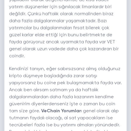
yapılabilir olarak değerlendirilse de kısa vadeli
yatırım düşünenler için sığınılacak limanlardır biri
değildir. Çünkü haftalık olarak normalinden biraz
daha fazla dalgalanmalar yaşamaktadır. Bazı
yatırımcılar bu dalgalanmaları fırsat bilerek çok
güzel karlar elde ettiği için bunu belirtmekte de
fayda görüyoruz ancak uyarmakta fayda var VET
genel olarak uzun vadede daha çok kazandıran bir
coindir.
Kendinizi tanıyın, eğer sabırsızsanız almış olduğunuz
kripto düşmeye başladığında zarar satışı
yapıyorsanız bu coine pek bulaşmamakta fayda var.
Ancak ben alırsam satmam ya da haftalık
dalgalanmalardan daha fazla kazanırım kendime
güvenirim diyenlerdenseniz işte o zaman bu coin
tam size göre.
VeChain Yorumlar
ı genel olarak alıp
tutmanın faydalı olacağı, al sat yapacakların ise
tecrübeleri fazla ise bu yatırımı almaları yönündedir.