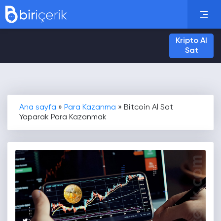
Kripto Al
Sat
Ana sayfa
»
Para Kazanma
»
Bitcoin Al Sat
Yaparak Para Kazanmak