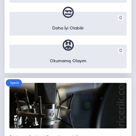
😒
0
Daha İyi Olabilir
😡
0
Okumamış Olayım
İçerik