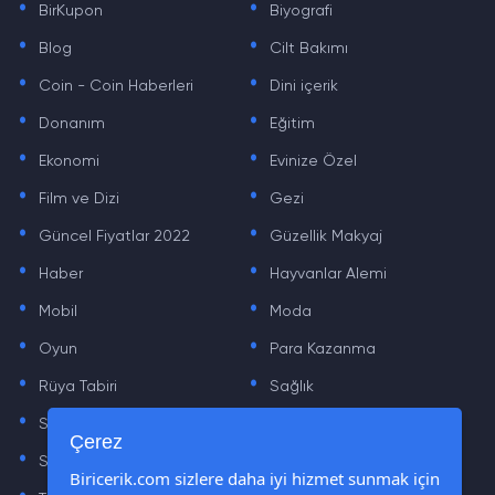
BirKupon
Biyografi
.
.
Blog
Cilt Bakımı
.
.
Coin - Coin Haberleri
Dini içerik
.
.
Donanım
Eğitim
.
.
Ekonomi
Evinize Özel
.
.
Film ve Dizi
Gezi
.
.
Güncel Fiyatlar 2022
Güzellik Makyaj
.
.
Haber
Hayvanlar Alemi
.
.
Mobil
Moda
.
.
Oyun
Para Kazanma
.
.
Rüya Tabiri
Sağlık
.
.
Sinema
Sosyal Medya Haberleri
.
.
Çerez
Sözler
Tarih
.
.
Biricerik.com sizlere daha iyi hizmet sunmak için