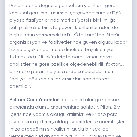
Pchain daha doğrusu güncel ismiyle Plian, gerek
kamusal gerekse kurumsal çerçevede sürdürdüğü
piyasa faaliyetlerinde merkeziyetsiz bir kimliğe
sahip olmakla birlikte güvenlik önlemlerinden de
hiçbir ödün vermemektedir. Öte taraftan Plian’ın
organizasyon ve faaliyetlerinde güven olgusu kadar
hız ve ölçeklenebilir olabilmek de büyük bir yer
tutmaktadır. Nitekim kripto para uzmanları ve
analistlerine göre özellikle ölçeklenebilirlik faktörü,
bir kripto paranın piyasalarda sürdürülebilir bir
faaliyet göstermesi bakımından son derece
önemlidir.
Pchaın Coin Yorumlar
da bu noktalar göz önüne
alındığında olumlu argümanlara sahiptir. Plian, 2 yıl
içerisinde yapmış olduğu atılımlar ve kripto para
piyasasına getirmiş olduğu yenilikler ile önemli işlere
imza atacağının sinyallerini güçlü bir şekilde
vermektedir. Plian sahip olduğu bu projeksiyon ve