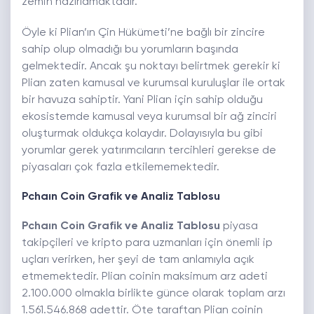
zemin hazırlamaktadır.
Öyle ki Plian’ın Çin Hükümeti’ne bağlı bir zincire
sahip olup olmadığı bu yorumların başında
gelmektedir. Ancak şu noktayı belirtmek gerekir ki
Plian zaten kamusal ve kurumsal kuruluşlar ile ortak
bir havuza sahiptir. Yani Plian için sahip olduğu
ekosistemde kamusal veya kurumsal bir ağ zinciri
oluşturmak oldukça kolaydır. Dolayısıyla bu gibi
yorumlar gerek yatırımcıların tercihleri gerekse de
piyasaları çok fazla etkilememektedir.
Pchaın Coin Grafik ve Analiz Tablosu
Pchaın Coin Grafik ve Analiz Tablosu
piyasa
takipçileri ve kripto para uzmanları için önemli ip
uçları verirken, her şeyi de tam anlamıyla açık
etmemektedir. Plian coinin maksimum arz adeti
2.100.000 olmakla birlikte günce olarak toplam arzı
1.561.546.868 adettir. Öte taraftan Plian coinin