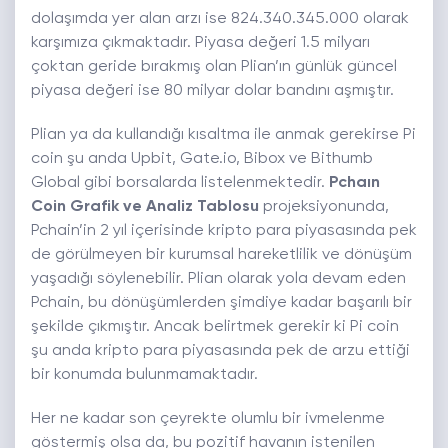
dolaşımda yer alan arzı ise 824.340.345.000 olarak
karşımıza çıkmaktadır. Piyasa değeri 1.5 milyarı
çoktan geride bırakmış olan Plian’ın günlük güncel
piyasa değeri ise 80 milyar dolar bandını aşmıştır.
Plian ya da kullandığı kısaltma ile anmak gerekirse Pi
coin şu anda Upbit, Gate.io, Bibox ve Bithumb
Global gibi borsalarda listelenmektedir.
Pchaın
Coin Grafik ve Analiz Tablosu
projeksiyonunda,
Pchain’in 2 yıl içerisinde kripto para piyasasında pek
de görülmeyen bir kurumsal hareketlilik ve dönüşüm
yaşadığı söylenebilir. Plian olarak yola devam eden
Pchain, bu dönüşümlerden şimdiye kadar başarılı bir
şekilde çıkmıştır. Ancak belirtmek gerekir ki Pi coin
şu anda kripto para piyasasında pek de arzu ettiği
bir konumda bulunmamaktadır.
Her ne kadar son çeyrekte olumlu bir ivmelenme
göstermiş olsa da, bu pozitif havanın istenilen