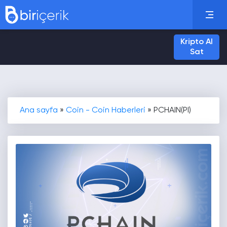
Kripto Al
Sat
Ana sayfa
»
Coin - Coin Haberleri
»
PCHAIN(PI)