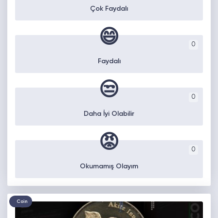
Çok Faydalı
😄
0
Faydalı
😒
0
Daha İyi Olabilir
😡
0
Okumamış Olayım
Coin