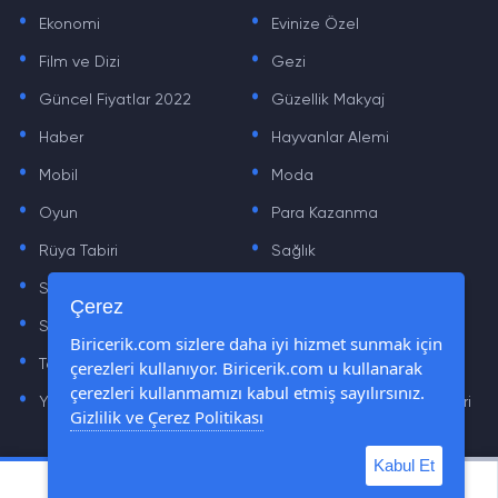
.
.
Ekonomi
Evinize Özel
.
.
Film ve Dizi
Gezi
.
.
Güncel Fiyatlar 2022
Güzellik Makyaj
.
.
Haber
Hayvanlar Alemi
.
.
Mobil
Moda
.
.
Oyun
Para Kazanma
.
.
Rüya Tabiri
Sağlık
.
.
Sinema
Sosyal Medya Haberleri
.
.
Çerez
Sözler
Tarih
.
.
Biricerik.com sizlere daha iyi hizmet sunmak için
çerezleri kullanıyor. Biricerik.com u kullanarak
Teknoloji Haberleri
Yaşam
.
.
çerezleri kullanmamızı kabul etmiş sayılırsınız.
Yazılım Haberleri
Yiyecek Önerileri ve Tarifleri
Gizlilik ve Çerez Politikası
Kabul Et
© Tüm Hakları Saklıdır © 2019 - 2021 biricerik.com