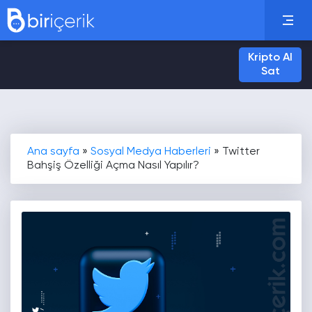
Kripto Al
Sat
Ana sayfa
»
Sosyal Medya Haberleri
»
Twitter
Bahşiş Özelliği Açma Nasıl Yapılır?