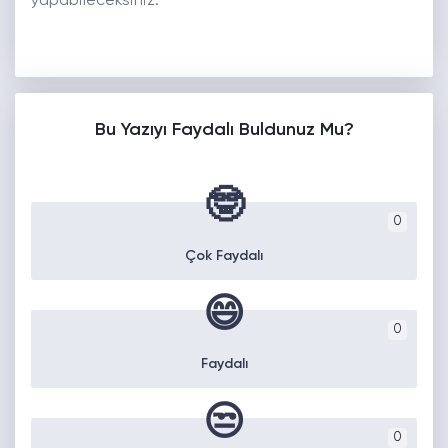
yapabileceksiniz.
Bu Yazıyı Faydalı Buldunuz Mu?
🤓
0
Çok Faydalı
😄
0
Faydalı
😒
0