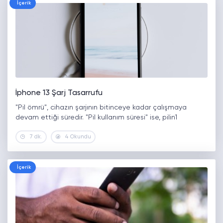
İçerik
İphone 13 Şarj Tasarrufu
"Pil ömrü", cihazın şarjının bitinceye kadar çalışmaya
devam ettiği süredir. "Pil kullanım süresi" ise, pilin1
7 dk.
4 Okundu
İçerik