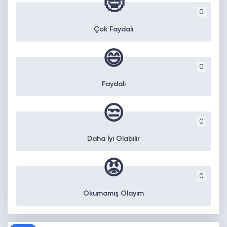
🤓
0
Çok Faydalı
😄
0
Faydalı
😒
0
Daha İyi Olabilir
😡
0
Okumamış Olayım