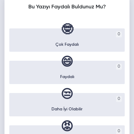
Bu Yazıyı Faydalı Buldunuz Mu?
🤓
0
Çok Faydalı
😄
0
Faydalı
😒
0
Daha İyi Olabilir
😡
0