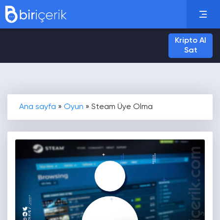
Kripto Al
Sat
Ana sayfa
»
Oyun
»
Steam Üye Olma