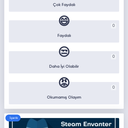
Çok Faydalı
😄
0
Faydalı
😒
0
Daha İyi Olabilir
😡
0
Okumamış Olayım
İçerik