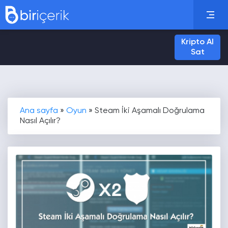
Kripto Al
Sat
Ana sayfa
»
Oyun
»
Steam İki Aşamalı Doğrulama
Nasıl Açılır?