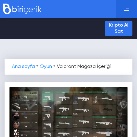
Kripto Al
Sat
Ana sayfa
»
Oyun
»
Valorant Mağaza İçeriği