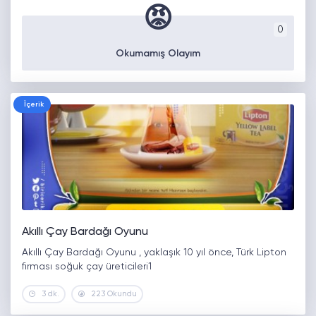
😡
0
Okumamış Olayım
İçerik
Akıllı Çay Bardağı Oyunu
Akıllı Çay Bardağı Oyunu , yaklaşık 10 yıl önce, Türk Lipton
firması soğuk çay üreticileri1
3 dk.
223 Okundu