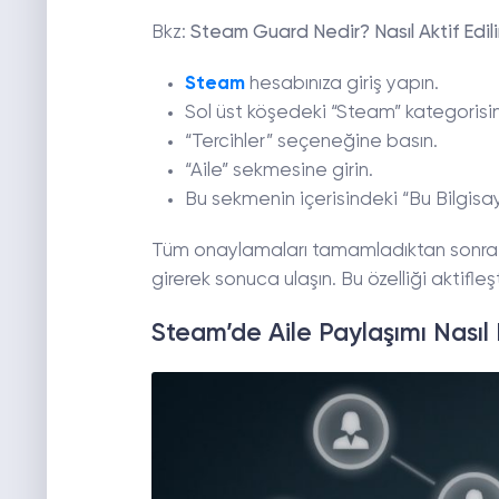
Bkz:
Steam Guard Nedir? Nasıl Aktif Edili
Steam
hesabınıza giriş yapın.
Sol üst köşedeki “Steam” kategorisine
“Tercihler” seçeneğine basın.
“Aile” sekmesine girin.
Bu sekmenin içerisindeki “Bu Bilgisa
Tüm onaylamaları tamamladıktan sonra kü
girerek sonuca ulaşın. Bu özelliği aktifleş
Steam’de Aile Paylaşımı Nasıl 