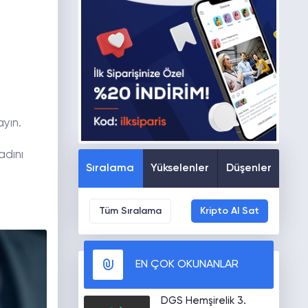
yın.
adını
Sıralama
Yükselenler
Düşenler
Tüm Sıralama
Kripto Al Sat
EN ÇOK OKUNANLAR
DGS Hemşirelik 3.