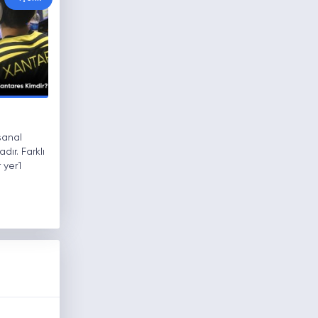
sanal
dır. Farklı
 yer1