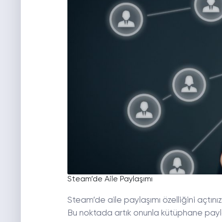
Steam’de Aile Paylaşımı
Steam’de aile paylaşımı özelliğini açtınız
Bu noktada artık onunla kütüphane payl