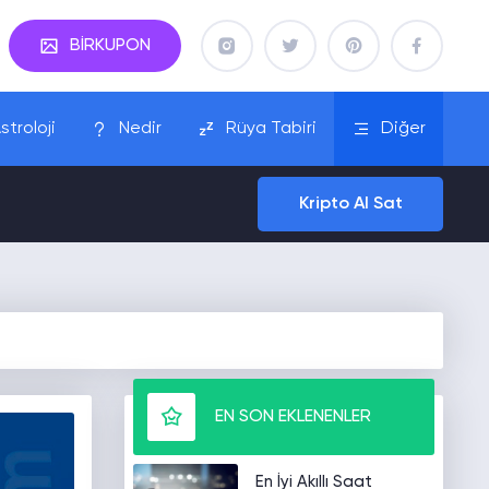
BİRKUPON
stroloji
Nedir
Rüya Tabiri
Diğer
Kripto Al Sat
EN SON EKLENENLER
En İyi Akıllı Saat