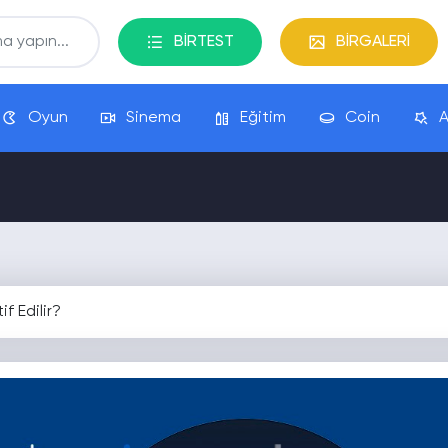
BİRTEST
BİRGALERİ
Oyun
Sinema
Eğitim
Coin
A
f Edilir?