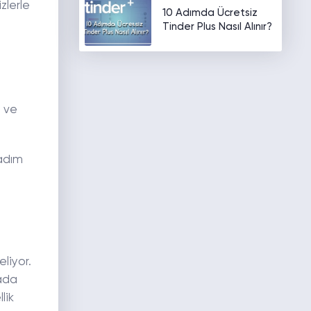
zlerle
10 Adımda Ücretsiz
Tinder Plus Nasıl Alınır?
n ve
 adım
eliyor.
tada
lik