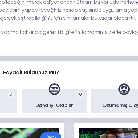
şabileceğini merak ediyor ancak Steam bu konuda herhang
ce paylaşım yapabileceğiniz hesap sayısında uygulama yapı
rçekleştirebildiğiniz için sınırlamalar bu kadar olacaktır.
yapma hakkında gerekli bilgilerin tamamını sizlerle paylaş
yı Faydalı Buldunuz Mu?
😒
😡
0
0
Daha İyi Olabilir
Okumamış Ola
İçerik