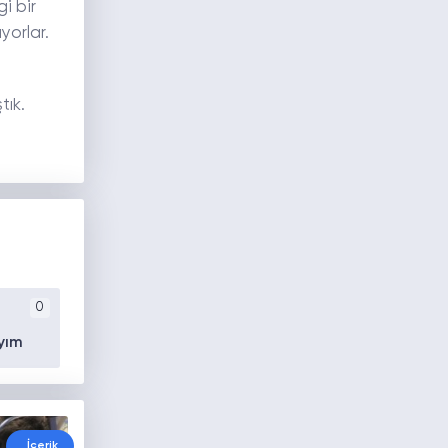
i bir
yorlar.
tık.
0
yım
İçerik