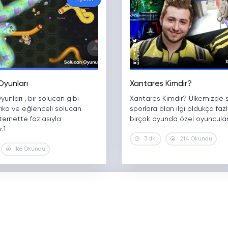
Oyunları
Xantares Kimdir?
unları , bir solucan gibi
Xantares Kimdir? Ülkemizde 
arika ve eğlenceli solucan
sporlara olan ilgi oldukça fazla
nternette fazlasıyla
birçok oyunda özel oyuncular
.1
3 dk.
214 Okundu
165 Okundu