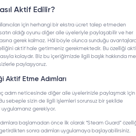
ıl Aktif Edilir?
llanıcıları için herhangi bir ekstra ücret talep etmeden
atın aldığı oyunu diğer aile üyeleriyle paylaşabilir ve her
almasına gerek kalmaz. Hâl böyle olunca sunduğu avantajlar
elliğini aktif hale getirmeniz gerekmektedir. Bu özelliği akt
sıyla kolaydır. Biz bu içeriğimizde ilgili başlık hakkında m
sizlerle paylaşıyoruz.
ği Aktif Etme Adımları
ç adım neticesinde diğer aile üyelerinizle paylaşmak için
u sebeple sizin de ilgili işlemleri sorunsuz bir şekilde
r uygulamanız gerekiyor.
 adımlara başlamadan önce ilk olarak “Steam Guard” özelliğ
e getirdikten sonra adımları uygulamaya başlayabilirsiniz.