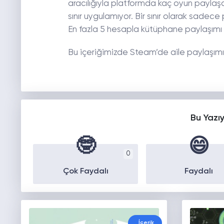
aracılığıyla platformda kaç oyun payla
sınır uygulamıyor. Bir sınır olarak sade
En fazla 5 hesapla kütüphane paylaşımı ge
Bu içeriğimizde Steam’de aile paylaşımı 
Bu Yazı
🤓
😄
0
Çok Faydalı
Faydalı
İçerik