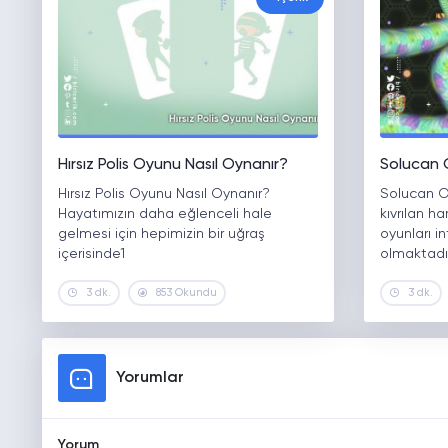
Hırsız Polis Oyunu Nasıl Oynanır?
Solucan 
Hırsız Polis Oyunu Nasıl Oynanır?
Solucan Oy
Hayatımızın daha eğlenceli hale
kıvrılan h
gelmesi için hepimizin bir uğraş
oyunları i
içerisinde1
olmaktadır
3 dk.
853 Okundu
3 dk.
Yorumlar
Yorum