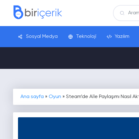
Sosyal Medya
Teknoloji
Yazılım
Ana sayfa
»
Oyun
»
Steam’de Aile Paylaşımı Nasıl Akti