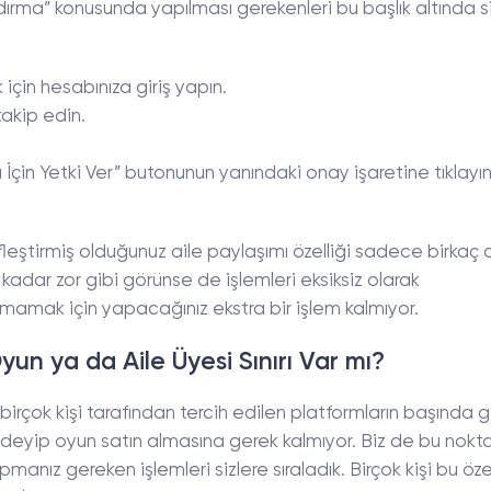
dırma” konusunda yapılması gerekenleri bu başlık altında si
çin hesabınıza giriş yapın.
takip edin.
İçin Yetki Ver” butonunun yanındaki onay işaretine tıklayı
eştirmiş olduğunuz aile paylaşımı özelliği sadece birkaç
kadar zor gibi görünse de işlemleri eksiksiz olarak
amak için yapacağınız ekstra bir işlem kalmıyor.
yun ya da Aile Üyesi Sınırı Var mı?
birçok kişi tarafından tercih edilen platformların başında g
ödeyip oyun satın almasına gerek kalmıyor. Biz de bu nok
nız gereken işlemleri sizlere sıraladık. Birçok kişi bu özel