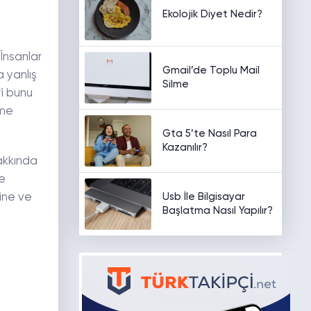
Ekolojik Diyet Nedir?
 İnsanlar
Gmail’de Toplu Mail
a yanlış
Silme
ri bunu
rme
Gta 5’te Nasıl Para
Kazanılır?
hakkında
ye
Usb İle Bilgisayar
ine ve
Başlatma Nasıl Yapılır?