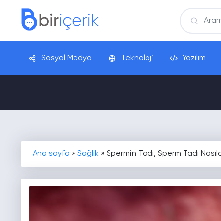
Sosyal Medya
Teknoloji
Yazılım
Ana sayfa
»
Sağlık
»
Spermin Tadı, Sperm Tadı Nasıld