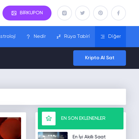
BİRKUPON
stroloji
Nedir
Rüya Tabiri
Diğer
Kripto Al Sat
EN SON EKLENENLER
En İyi Akıllı Saat