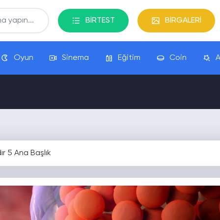
BİRTEST
BİRGALERİ
Oyun
Sinema
Eğitim
Coin
A
ır 5 Ana Başlık