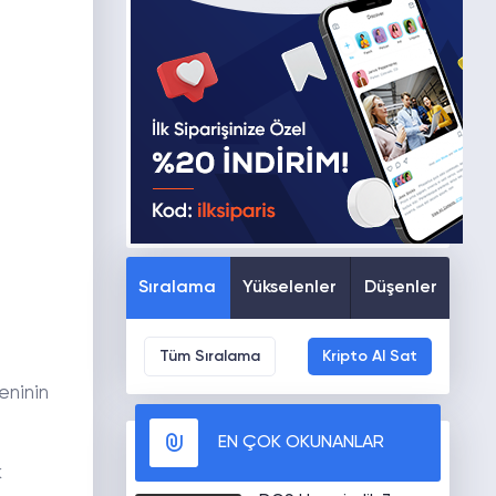
Sıralama
Yükselenler
Düşenler
Tüm Sıralama
Kripto Al Sat
meninin
EN ÇOK OKUNANLAR
k