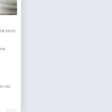
cak kesin
ine
ını da