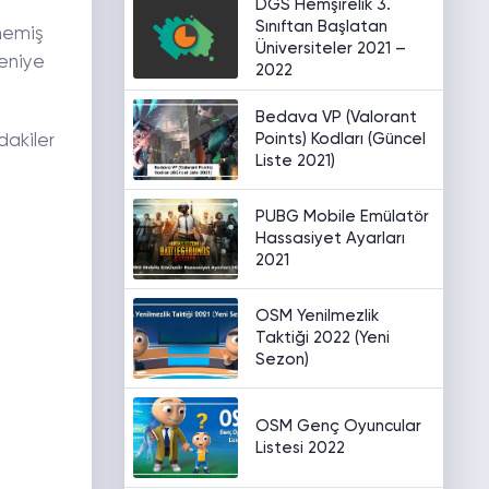
DGS Hemşirelik 3.
Sınıftan Başlatan
şmemiş
Üniversiteler 2021 –
meniye
2022
Bedava VP (Valorant
Points) Kodları (Güncel
dakiler
Liste 2021)
PUBG Mobile Emülatör
Hassasiyet Ayarları
2021
OSM Yenilmezlik
Taktiği 2022 (Yeni
Sezon)
OSM Genç Oyuncular
Listesi 2022