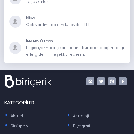
Teşekkürler
Nisa
Çok yardımı dokundu faydalı 👍🏼
Kerem Özcan
Bilgisayarımda çıkan sorunu buradan aldığım bilgil
erle giderim. Teşekkür ederim.
KATEGORİLER
.
.
Aktüel
Astroloji
.
.
BirKupon
Biyografi
.
.