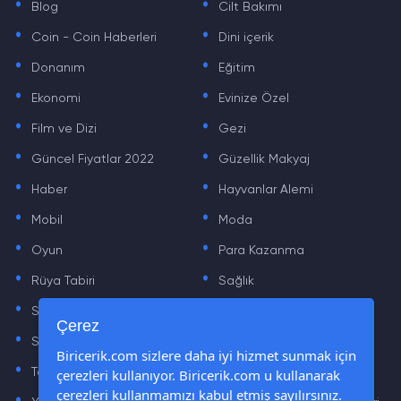
Blog
Cilt Bakımı
.
.
Coin - Coin Haberleri
Dini içerik
.
.
Donanım
Eğitim
.
.
Ekonomi
Evinize Özel
.
.
Film ve Dizi
Gezi
.
.
Güncel Fiyatlar 2022
Güzellik Makyaj
.
.
Haber
Hayvanlar Alemi
.
.
Mobil
Moda
.
.
Oyun
Para Kazanma
.
.
Rüya Tabiri
Sağlık
.
.
Sinema
Sosyal Medya Haberleri
.
.
Çerez
Sözler
Tarih
.
.
Biricerik.com sizlere daha iyi hizmet sunmak için
çerezleri kullanıyor. Biricerik.com u kullanarak
Teknoloji Haberleri
Yaşam
.
.
çerezleri kullanmamızı kabul etmiş sayılırsınız.