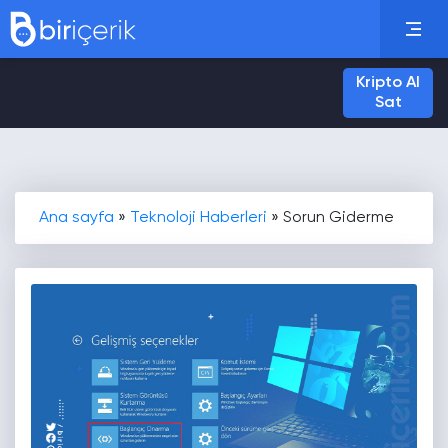
Kripto Al
Sat
Ana sayfa
»
Teknoloji Haberleri
»
Sorun Giderme