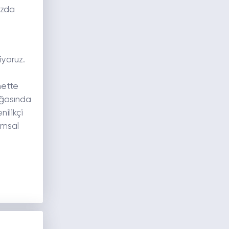
ızda
e
iyoruz.
nette
oğasında
ilikçi
umsal