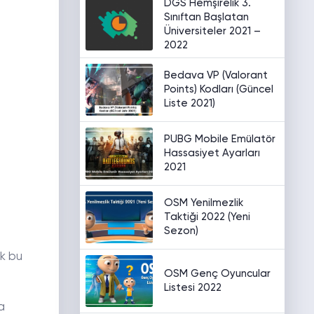
DGS Hemşirelik 3.
Sınıftan Başlatan
Üniversiteler 2021 –
2022
Bedava VP (Valorant
Points) Kodları (Güncel
Liste 2021)
PUBG Mobile Emülatör
Hassasiyet Ayarları
2021
OSM Yenilmezlik
Taktiği 2022 (Yeni
Sezon)
ek bu
OSM Genç Oyuncular
Listesi 2022
a