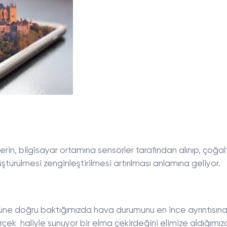
erin, bilgisayar ortamına sensörler tarafından alınıp, çoğalt
ştürülmesi zenginleştirilmesi artırılması anlamına geliyor.
ne doğru baktığımızda hava durumunu en ince ayrıntısın
gerçek haliyle sunuyor bir elma çekirdeğini elimize aldığımı