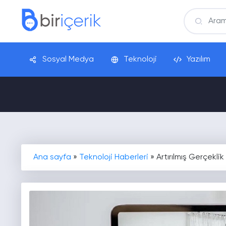
Sosyal Medya
Teknoloji
Yazılım
Ana sayfa
»
Teknoloji Haberleri
»
Artırılmış Gerçekli