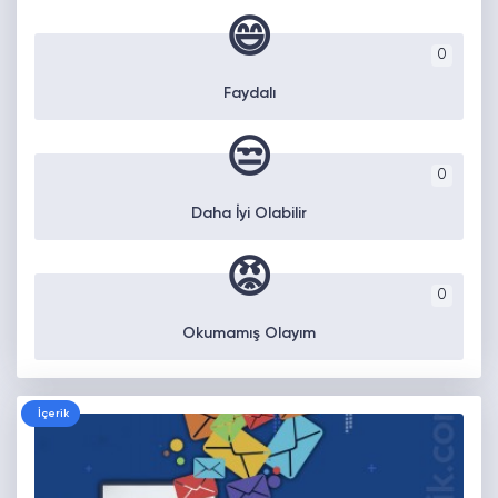
😄
0
Faydalı
😒
0
Daha İyi Olabilir
😡
0
Okumamış Olayım
İçerik