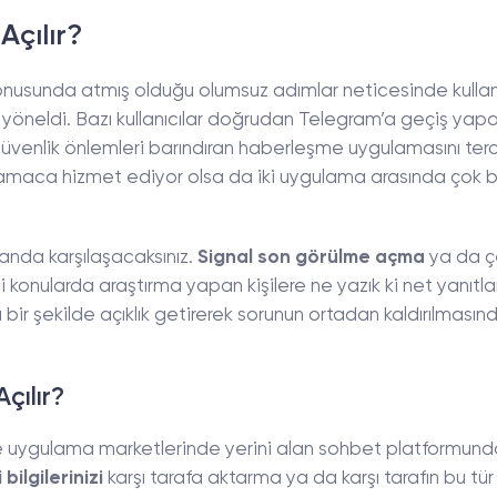
Açılır?
konusunda atmış olduğu olumsuz adımlar neticesinde kullanı
yöneldi. Bazı kullanıcılar doğrudan Telegram’a geçiş yap
 güvenlik önlemleri barındıran haberleşme uygulamasını terci
 amaca hizmet ediyor olsa da iki uygulama arasında çok 
lk anda karşılaşacaksınız.
Signal son görülme açma
ya da ç
bi konularda araştırma yapan kişilere ne yazık ki net yanıtla
bir şekilde açıklık getirerek sorunun ortadan kaldırılmasınd
çılır?
nde uygulama marketlerinde yerini alan sohbet platformunda
bilgilerinizi
karşı tarafa aktarma ya da karşı tarafın bu tür