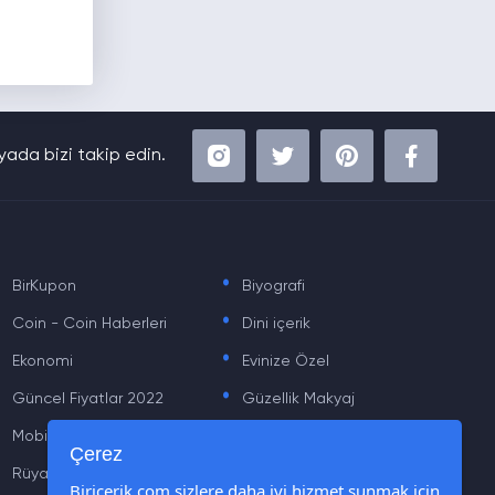
ada bizi takip edin.
.
.
BirKupon
Biyografi
.
.
Coin - Coin Haberleri
Dini içerik
.
.
Ekonomi
Evinize Özel
.
.
Güncel Fiyatlar 2022
Güzellik Makyaj
.
.
Mobil
Moda
.
.
Çerez
Rüya Tabiri
Sağlık
Biricerik.com sizlere daha iyi hizmet sunmak için