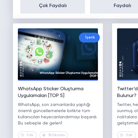
Çok Faydalı
Faydalı
İçerik
WhatsApp Sticker Oluşturma
Twitter’d
Uygulamaları [TOP 5]
Bulunur?
WhatsApp, son zamanlarda yaptığı
Twitter, h
önemli güncellemelerle birlikte tüm
sunmuş ol
kullanıcıları heyecanlandırmayı başardı.
noktalara 
Bu sebeple de gelen1
geliştirme
3 dk.
35 Okundu
3 dk.