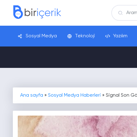
Sosyal Medya
Teknoloji
Yazılım
Ana sayfa
»
Sosyal Medya Haberleri
»
Signal Son Gör