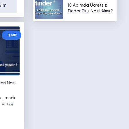
10 Adımda Ücretsiz
yım
Tinder Plus Nasıl Alınır?
İçerik
eri Nasıl
lleşmenin
iforniya