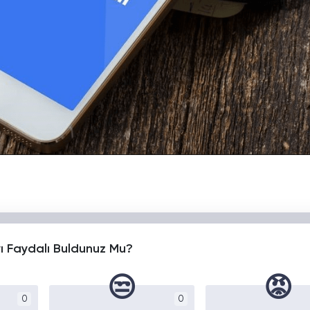
yı Faydalı Buldunuz Mu?
😒
😡
0
0