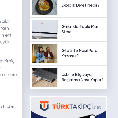
Ekolojik Diyet Nedir?
cılar
Gmail’de Toplu Mail
arken
Silme
h etti.
büyük
Gta 5’te Nasıl Para
Kazanılır?
evrimiçi
r
Usb İle Bilgisayar
a sizlere
Başlatma Nasıl Yapılır?
 hiçbir