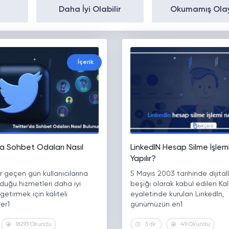
Daha İyi Olabilir
Okumamış Ola
İçerik
a Sohbet Odaları Nasıl
LinkedIN Hesap Silme İşleml
Yapılır?
er geçen gün kullanıcılarına
5 Mayıs 2003 tarihinde dijita
duğu hizmetleri daha iyi
beşiği olarak kabul edilen Kal
getirmek için kaliteli
eyaletinde kurulan LinkedIn,
ler1
günümüzün en1
18293 Okundu
3 dk.
49 Okundu