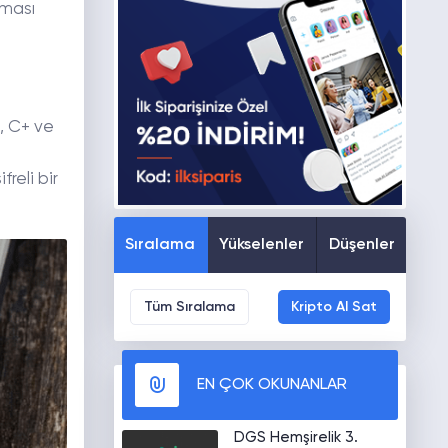
lması
, C+ ve
reli bir
Sıralama
Yükselenler
Düşenler
Tüm Sıralama
Kripto Al Sat
EN ÇOK OKUNANLAR
DGS Hemşirelik 3.