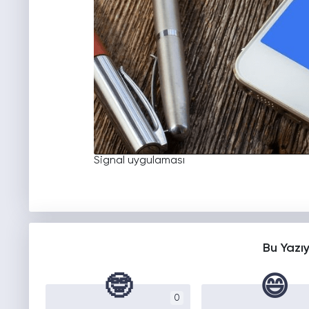
Signal uygulaması
Bu Yazı
🤓
😄
0