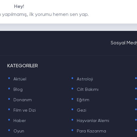
Hey!
 yapılmamış, ilk yorumu hemen sen yap.
Sosyal Medy
KATEGORİLER
.
.
Aktüel
Astroloji
.
.
Blog
Cilt Bakımı
.
.
Donanım
Eğitim
.
.
Film ve Dizi
Gezi
.
.
Haber
Hayvanlar Alemi
.
.
Oyun
Para Kazanma