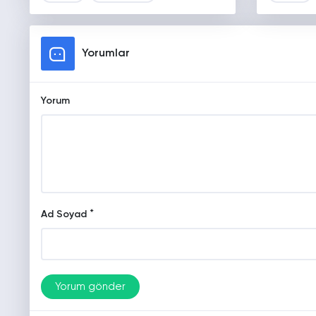
Yorumlar
Yorum
*
Ad Soyad