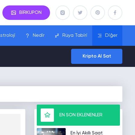
BİRKUPON
stroloji
Nedir
Rüya Tabiri
Diğer
Kripto Al Sat
EN SON EKLENENLER
En İyi Akıllı Saat