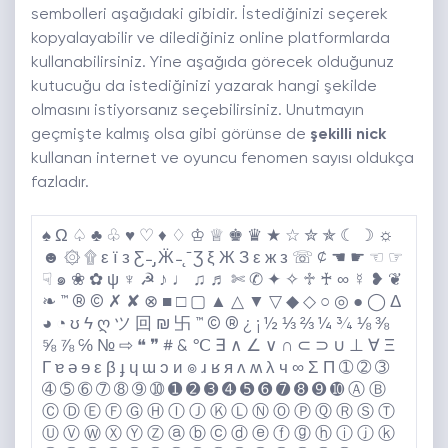
sembolleri aşağıdaki gibidir. İstediğinizi seçerek
kopyalayabilir ve dilediğiniz online platformlarda
kullanabilirsiniz. Yine aşağıda görecek olduğunuz
kutucuğu da istediğinizi yazarak hangi şekilde
olmasını istiyorsanız seçebilirsiniz. Unutmayın
geçmişte kalmış olsa gibi görünse de
şekilli nick
kullanan internet ve oyuncu fenomen sayısı oldukça
fazladır.
♠️ Ω ♤ ♣️ ♧ ♥️ ♡ ♦️ ♢ ♔ ♕ ♚ ♛ ★ ☆ ✮ ✯ ☾ ☽ ☼
☻ ۞ ۩ ε ї з Ƹ ̵ ̡ Ӝ ̵ ̨ ̄ Ʒ ξ Ж З ε ж з ☏ ¢ ☚ ☛ ☜ ☞
☟ ๑ ❀ ✿ ψ ♆ ☭ ♪ ♩ ♫ ♬ ✄ ✆ ✦ ✧ ♱ ♰ ∞ ☿ ❥ ❦
❧ ™️ ®️ ©️ ✗ ✘ ⊗ ■ □ ▢ ▲ △ ▼ ▽ ◆ ◇ ○ ◎ ● ◯ Δ
◕ ◔ ʊ ϟ ღ ツ 回 ₪ 卐 ™️ ©️ ®️ ¿ ¡ ½ ⅓ ⅔ ¼ ¾ ⅛ ⅜
⅝ ⅞ ℅ № ⇨ ❝ ❞ # & ℃ ∃ ∧ ∠ ∨ ∩ ⊂ ⊃ ∪ ⊥ ∀ Ξ
Γ ɐ ə ɘ ε β ɟ ɥ ɯ ɔ и ๏ ɹ ʁ я ʌ ʍ λ ч ∞ Σ Π ➀ ➁ ➂
➃ ➄ ➅ ➆ ➇ ➈ ➉ ➊ ➋ ➌ ➍ ➎ ➏ ➐ ➑ ➒ ➓ Ⓐ Ⓑ
Ⓒ Ⓓ Ⓔ Ⓕ Ⓖ Ⓗ Ⓘ Ⓙ Ⓚ Ⓛ Ⓝ Ⓞ Ⓟ Ⓠ Ⓡ Ⓢ Ⓣ
Ⓤ Ⓥ Ⓦ Ⓧ Ⓨ Ⓩ ⓐ ⓑ ⓒ ⓓ ⓔ ⓕ ⓖ ⓗ ⓘ ⓙ ⓚ