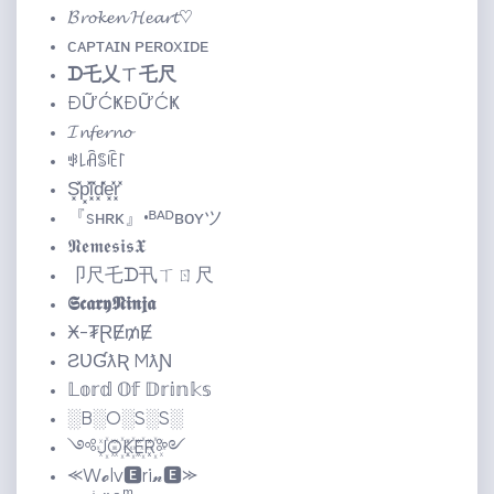
𝓑𝓻𝓸𝓴𝓮𝓷 𝓗𝓮𝓪𝓻𝓽♡
ᴄᴀᴘᴛᴀɪɴ ᴘᴇʀᴏxɪᴅᴇ
ᗪ乇乂ㄒ乇尺
ĐỮĆҜĐỮĆҜ
𝓘𝓷𝓯𝓮𝓻𝓷𝓸
ꃃ꒒ꋫꌚꍟ꒓
S͓̽p͓̽i͓̽d͓̽e͓̽r͓̽
『sʜʀᴋ』•ᴮᴬᴰʙᴏʏツ
𝕹𝖊𝖒𝖊𝖘𝖎𝖘𝖃
卩尺乇ᗪ卂ㄒㄖ尺
𝕾𝖈𝖆𝖗𝖞𝕹𝖎𝖓𝖏𝖆
Ӿ-₮ⱤɆ₥Ɇ
ƧƲƓƛƦ MƛƝ
𝕃𝕠𝕣𝕕 𝕆𝕗 𝔻𝕣𝕚𝕟𝕜𝕤
░B░O░S░S░
༺J꙰O꙰K꙰E꙰R꙰༻
⪻W𝓸lv🅴ri𝓷🅴⪼