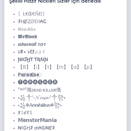
Şekilli Hazır Nickleri Sizler için derledik
〘Ł€Ꮆ€ŇĐ〙
₮ⱧɆⱫØĐł₳₵
𝔎𝔫𝔲𝔠𝔨𝔩𝔢𝔰
𝕸𝖗𝕭𝖑𝖔𝖓𝖉
α∂мιяαℓ тσт
♭ꍏ◗ ♭☋♫♫☿
ƝƖƓӇƬ ƬƦƛƖƝ
【B】【i】【t】【m】【a】【p】
P҉a҉r҉a҉d҉i҉s҉e҉
🅣🅗🅡🅐🅢🅗🅔🅡
°ᴬᴳ°俄ᴅᴇᴀᴅ ᴋɪʟʟᴇʀ俄
꧁⁣༒𓆩𝓝𝓲𝓷𝓳𝓪𓆪༒꧂
꧁☬A̷n̷n̷i̷h̷i̷l̷l̷u̷s̷☬꧂
ꂵꀤꀸꍏꌗ
𝕄𝕠𝕟𝕤𝕥𝕖𝕣𝕄𝕒𝕟𝕚𝕒
₦ł₲Ⱨ₮ ₥₳₲₦Ɇ₮