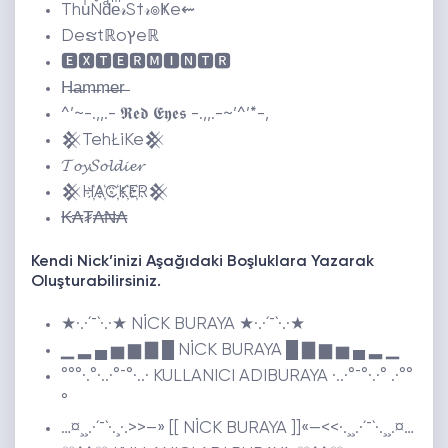
ThuͥŇdͣeͫ𝓇S†𝓇๏Ҝe⇜
Deຮtℝoץeℝ
🅴🆇🆃🅴🆁🅼🅸🅽🆃🆁
H̶a̶m̶m̶e̶r̶
^’~
-.,,.- 𝕽𝖊𝖉 𝕰𝖞𝖊𝖘 -.,,.-
~’^’*-,
𒆜TehŁiKe𒆜
𝓣𝓸𝔂𝓢𝓸𝓵𝓭𝓲𝓮𝓻
𒆜H҉A҉C҉K҉E҉R𒆜
₭₳₮₳₦₳
Kendi Nick’inizi Aşağıdaki Boşluklara Yazarak
Oluşturabilirsiniz.
★·.·´¯`·.·★ NİCK BURAYA ★·.·´¯`·.·★
▁ ▂ ▄ ▅ ▆ ▇ █ NİCK BURAYA █ ▇ ▆ ▅ ▄ ▂ ▁
°°°·.°·..·°¯°·..· KULLANICI ADIBURAYA ·..·°¯°·.·° .·°°
°
…¤¸¸.·´¯`·.¸·.>>–» [[ NİCK BURAYA ]]«—<<·.¸¸.·´¯`·.¸¸.¤…