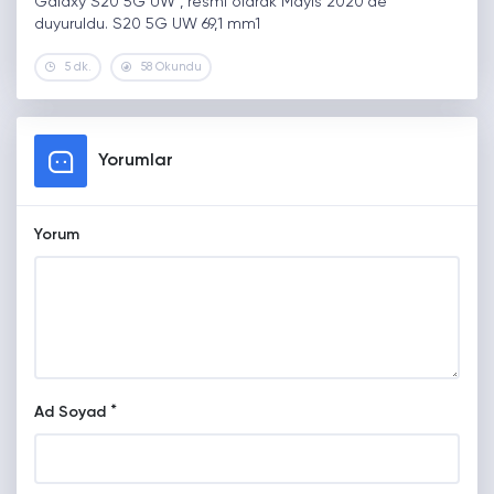
Galaxy S20 5G UW , resmi olarak Mayıs 2020'de
duyuruldu. S20 5G UW 69,1 mm1
5 dk.
58 Okundu
Yorumlar
Yorum
*
Ad Soyad