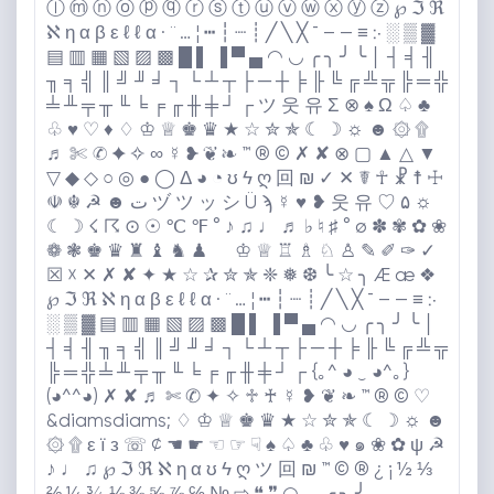
ⓛ ⓜ ⓝ ⓞ ⓟ ⓠ ⓡ ⓢ ⓣ ⓤ ⓥ ⓦ ⓧ ⓨ ⓩ ℘ ℑ ℜ
ℵ η α β ε ℓ ℓ α · ¨ … ¦ ┅ ┆ ┈ ┊ ╱ ╲ ╳ ¯ – — ≡ ჻ ░ ▒ ▓
▤ ▥ ▦ ▧ ▨ ▩ █ ▌ ▐ ▀ ▄ ◠ ◡ ╭ ╮ ╯ ╰ │ ┤ ╡ ╢
╖ ╕ ╣ ║ ╝ ╜ ╛ ┐ └ ┴ ┬ ├ ─ ┼ ╞ ╟ ╚ ╔ ╩ ╦ ╠ ═ ╬
╧ ╨ ╤ ╥ ╙ ╘ ╒ ╓ ╫ ╪ ┘ ┌ ツ 웃 유 Σ ⊗ ♠️ Ω ♤ ♣️
♧ ♥️ ♡ ♦️ ♢ ♔ ♕ ♚ ♛ ★ ☆ ✮ ✯ ☾ ☽ ☼ ☻ ۞ ۩
♬ ✄ ✆ ✦ ✧ ∞ ☿ ❥ ❦ ❧ ™️ ®️ ©️ ✗ ✘ ⊗ ▢ ▲ △ ▼
▽ ◆ ◇ ○ ◎ ● ◯ Δ ◕ ◔ ʊ ϟ ღ 回 ₪ ✓ ✕ ☤ ☥ ☧ ☨ ☩
☫ ☬ ☭ ☻ ت ヅ ツ ッ シ Ü ϡ ☿ ♥️ ❥ 웃 유 ♡ ۵ ☼
☾ ☽ ☇ ☈ ⊙ ☉ ℃ ℉ ° ♪ ♫ ♩ ♬ ♭ ♮ ♯ ° ø ✽ ✾ ✿ ❀
❁ ❃ ♚ ♛ ♜ ♝ ♞ ♟ ♔ ♕ ♖ ♗ ♘ ♙ ✎ ✐ ✑ ✓
☒ ☓ ✕ ✗ ✘ ✦ ★ ☆ ✰ ✮ ✯ ❈ ❅ ❆ ╰ ☆ ╮ Æ æ ❖
℘ ℑ ℜ ℵ η α β ε ℓ ℓ α · ¨ … ¦ ┅ ┆ ┈ ┊ ╱ ╲ ╳ ¯ – — ≡ ჻
░ ▒ ▓ ▤ ▥ ▦ ▧ ▨ ▩ █ ▌ ▐ ▀ ▄ ◠ ◡ ╭ ╮ ╯ ╰ │
┤ ╡ ╢ ╖ ╕ ╣ ║ ╝ ╜ ╛ ┐ └ ┴ ┬ ├ ─ ┼ ╞ ╟ ╚ ╔ ╩ ╦
╠ ═ ╬ ╧ ╨ ╤ ╥ ╙ ╘ ╒ ╓ ╫ ╪ ┘ ┌ {｡^ ◕ ‿ ◕^｡}
(◕^^◕) ✗ ✘ ♬ ✄ ✆ ✦ ✧ ♱ ♰ ☿ ❥ ❦ ❧ ™️ ®️ ©️ ♡
&diamsdiams; ♢ ♔ ♕ ♚ ♛ ★ ☆ ✮ ✯ ☾ ☽ ☼ ☻
۞ ۩ ε ї з ☏ ¢ ☚ ☛ ☜ ☞ ☟ ♠️ ♤ ♣️ ♧ ♥️ ๑ ❀ ✿ ψ ☭
♪ ♩ ♫ ℘ ℑ ℜ ℵ η α ʊ ϟ ღ ツ 回 ₪ ™️ ©️ ®️ ¿ ¡ ½ ⅓