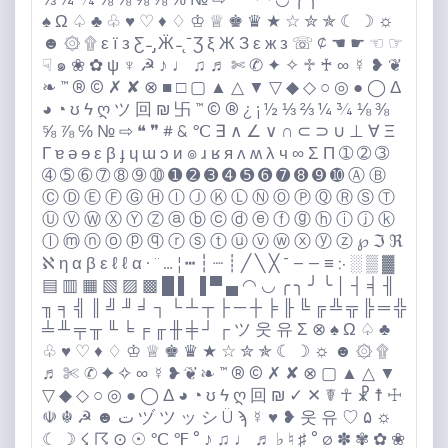
⅔ ¼ ¾ ⅛ ⅜ ⅝ ⅞ ℅ № ⇨ ❝ ❞ ◠ ◡ ╭ ╮ ╯
♠️ Ω ♤ ♣️ ♧ ♥️ ♡ ♦️ ♢ ♔ ♕ ♚ ♛ ★ ☆ ✮ ✯ ☾ ☽ ☼
☻ ۞ ۩ ε ї з Ƹ ̵ ̡ Ӝ ̵ ̨ ̄ Ʒ ξ Ж З ε ж з ☏ ¢ ☚ ☛ ☜ ☞
☟ ๑ ❀ ✿ ψ ♆ ☭ ♪ ♩ ♫ ♬ ✄ ✆ ✦ ✧ ♱ ♰ ∞ ☿ ❥ ❦
❧ ™️ ®️ ©️ ✗ ✘ ⊗ ■ □ ▢ ▲ △ ▼ ▽ ◆ ◇ ○ ◎ ● ◯ Δ
◕ ◔ ʊ ϟ ღ ツ 回 ₪ 卐 ™️ ©️ ®️ ¿ ¡ ½ ⅓ ⅔ ¼ ¾ ⅛ ⅜
⅝ ⅞ ℅ № ⇨ ❝ ❞ # & ℃ ∃ ∧ ∠ ∨ ∩ ⊂ ⊃ ∪ ⊥ ∀ Ξ
Γ ɐ ə ɘ ε β ɟ ɥ ɯ ɔ и ๏ ɹ ʁ я ʌ ʍ λ ч ∞ Σ Π ➀ ➁ ➂
➃ ➄ ➅ ➆ ➇ ➈ ➉ ➊ ➋ ➌ ➍ ➎ ➏ ➐ ➑ ➒ ➓ Ⓐ Ⓑ
Ⓒ Ⓓ Ⓔ Ⓕ Ⓖ Ⓗ Ⓘ Ⓙ Ⓚ Ⓛ Ⓝ Ⓞ Ⓟ Ⓠ Ⓡ Ⓢ Ⓣ
Ⓤ Ⓥ Ⓦ Ⓧ Ⓨ Ⓩ ⓐ ⓑ ⓒ ⓓ ⓔ ⓕ ⓖ ⓗ ⓘ ⓙ ⓚ
ⓛ ⓜ ⓝ ⓞ ⓟ ⓠ ⓡ ⓢ ⓣ ⓤ ⓥ ⓦ ⓧ ⓨ ⓩ ℘ ℑ ℜ
ℵ η α β ε ℓ ℓ α · ¨ … ¦ ┅ ┆ ┈ ┊ ╱ ╲ ╳ ¯ – — ≡ ჻ ░ ▒ ▓
▤ ▥ ▦ ▧ ▨ ▩ █ ▌ ▐ ▀ ▄ ◠ ◡ ╭ ╮ ╯ ╰ │ ┤ ╡ ╢
╖ ╕ ╣ ║ ╝ ╜ ╛ ┐ └ ┴ ┬ ├ ─ ┼ ╞ ╟ ╚ ╔ ╩ ╦ ╠ ═ ╬
╧ ╨ ╤ ╥ ╙ ╘ ╒ ╓ ╫ ╪ ┘ ┌ ツ 웃 유 Σ ⊗ ♠️ Ω ♤ ♣️
♧ ♥️ ♡ ♦️ ♢ ♔ ♕ ♚ ♛ ★ ☆ ✮ ✯ ☾ ☽ ☼ ☻ ۞ ۩
♬ ✄ ✆ ✦ ✧ ∞ ☿ ❥ ❦ ❧ ™️ ®️ ©️ ✗ ✘ ⊗ ▢ ▲ △ ▼
▽ ◆ ◇ ○ ◎ ● ◯ Δ ◕ ◔ ʊ ϟ ღ 回 ₪ ✓ ✕ ☤ ☥ ☧ ☨ ☩
☫ ☬ ☭ ☻ ت ヅ ツ ッ シ Ü ϡ ☿ ♥️ ❥ 웃 유 ♡ ۵ ☼
☾ ☽ ☇ ☈ ⊙ ☉ ℃ ℉ ° ♪ ♫ ♩ ♬ ♭ ♮ ♯ ° ø ✽ ✾ ✿ ❀