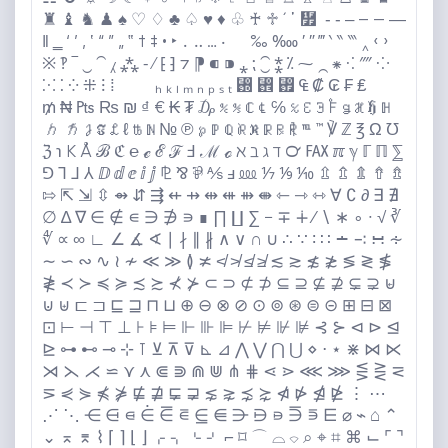
♜ ♝ ♞ ♟ ♠️ ♡ ♢ ♣️ ♤ ♥️ ♦️ ♧ ♰ ♱ ´ ῾ ῿ ‏ ‐ ‑ ‒ – — ―
‖ ‗ ‘ ’ ‚ ‛ “ ” „ ‟ † ‡ • ‣ ․ ‥ … ‧ ‰ ‱ ′ ″ ‴ ‵ ‶ ‷ ‸ ‹ ›
※ ‽ ‾ ‿ ⁀ ⁁ ⁂ ⁃ ⁄ ⁅ ⁆ ⁊ ⁋ ⁌ ⁍ ⁎ ⁏ ⁐ ⁑ ⁒ ⁓ ⁔ ⁕ ⁖ ⁗ ⁘
⁙ ⁚ ⁛ ⁜ ⁝ ⁞ ⁠ ⁡ ⁢ ⁣ ⁤ ⁥ ⁦ ⁧ ⁨ ⁩ ⁪ ⁫ ⁬ ⁭ ⁮ ⁯ ₕ ₖ ₗ ₘ ₙ ₚ ₛ ₜ ₝ ₞ ₟ ₠ ₡ ₢ ₣ ₤
₥ ₦ ₧ ₨ ₪ ₫ € ₭ ₮ ₯ ℀ ℁ ℂ ℄ ℅ ℆ ℇ ℈ ℉ ℊ ℋ ℌ ℍ
ℎ ℏ ℐ ℑ ℒ ℓ ℔ ℕ № ℗ ℘ ℙ ℚ ℛ ℜ ℝ ℞ ℟ ℡ ™️ ℣ ℤ ℥ Ω ℧
ℨ ℩ K Å ℬ ℭ ℮ ℯ ℰ ℱ Ⅎ ℳ ℴ ℵ ℶ ℷ ℸ ℺ ℻ ℼ ℽ ℾ ℿ ⅀
⅁ ⅂ ⅃ ⅄ ⅅ ⅆ ⅇ ⅈ ⅉ ⅊ ⅋ ⅌ ⅍ ⅎ ⅏ ⅐ ⅑ ⅒ ⇫ ⇬ ⇭ ⇮ ⇯
⇰ ⇱ ⇲ ⇳ ⇴ ⇵ ⇶ ⇷ ⇸ ⇹ ⇺ ⇻ ⇼ ⇽ ⇾ ⇿ ∀ ∁ ∂ ∃ ∄
∅ ∆ ∇ ∈ ∉ ∊ ∋ ∌ ∍ ∎ ∏ ∐ ∑ − ∓ ∔ ∕ ∖ ∗ ∘ ∙ √ ∛
∜ ∝ ∞ ∟ ∠ ∡ ∢ ∣ ∤ ∥ ∦ ∧ ∨ ∩ ∪ ∴ ∵ ∶ ∷ ∸ ∹ ∺ ∻
∼ ∽ ∾ ∿ ≀ ≁ ≪ ≫ ≬ ≭ ≮ ≯ ≰ ≱ ≲ ≳ ≴ ≵ ≶ ≷ ≸
≹ ≺ ≻ ≼ ≽ ≾ ≿ ⊀ ⊁ ⊂ ⊃ ⊄ ⊅ ⊆ ⊇ ⊈ ⊉ ⊊ ⊋ ⊌
⊍ ⊎ ⊏ ⊐ ⊑ ⊒ ⊓ ⊔ ⊕ ⊖ ⊗ ⊘ ⊙ ⊚ ⊛ ⊜ ⊝ ⊞ ⊟ ⊠
⊡ ⊢ ⊣ ⊤ ⊥ ⊦ ⊧ ⊨ ⊩ ⊪ ⊫ ⊬ ⊭ ⊮ ⊯ ⊰ ⊱ ⊲ ⊳ ⊴
⊵ ⊶ ⊷ ⊸ ⊹ ⊺ ⊻ ⊼ ⊽ ⊾ ⊿ ⋀ ⋁ ⋂ ⋃ ⋄ ⋅ ⋆ ⋇ ⋈ ⋉
⋊ ⋋ ⋌ ⋍ ⋎ ⋏ ⋐ ⋑ ⋒ ⋓ ⋔ ⋕ ⋖ ⋗ ⋘ ⋙ ⋚ ⋛ ⋜
⋝ ⋞ ⋟ ⋠ ⋡ ⋢ ⋣ ⋤ ⋥ ⋦ ⋧ ⋨ ⋩ ⋪ ⋫ ⋬ ⋭ ⋮ ⋯
⋰ ⋱ ⋲ ⋳ ⋴ ⋵ ⋶ ⋷ ⋸ ⋹ ⋺ ⋻ ⋼ ⋽ ⋾ ⋿ ⌀ ⌁ ⌂ ⌃
⌄ ⌅ ⌆ ⌇ ⌈ ⌉ ⌊ ⌋ ⌌ ⌍ ⌎ ⌏ ⌐ ⌑ ⌒ ⌓ ⌔ ⌕ ⌖ ⌗ ⌘ ⌙ ⌜ ⌝