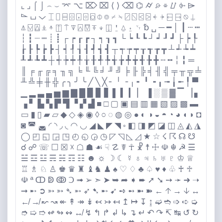
⌞ ⌟ ⌠ ⌡ ⌢ ⌣ ⌤ ⌥ ⌦ ⌧ ⟨ ⟩ ⌫ ⌬ ⌭ ⌮ ⌯ ⌰ ⌱ ⌲
⌳ ⌴ ⌵ ⌶ ⌷ ⌸ ⌹ ⌺ ⌻ ⌼ ⌽ ⌾ ⌿ ⍀ ⍁ ⍂ ⍃ ⍄ ⍅ ⍆ ⍇ ⍈ ⍉ ⍊
⍋ ⍌ ⍍ ⍎ ⍏ ⍐ ⍑ ⍒ ⍓ ⍔ ⍕ ⍖ ⍗ ⍘ ⍙ ⍚ ␋ ␢ ␣ ─ ━ │ ┃ ┄ ┅
┆ ┇ ┈ ┉ ┊ ┋ ┌ ┍ ┎ ┏ ┐ ┑ ┒ ┓ └ ┕ ┖ ┗ ┘ ┙ ┚ ┛ ├ ┝ ┞
┟ ┠ ┡ ┢ ┣ ┤ ┥ ┦ ┧ ┨ ┩ ┪ ┫ ┬ ┭ ┮ ┯ ┰ ┱ ┲ ┳ ┴ ┵ ┶ ┷
┸ ┹ ┺ ┻ ┼ ┽ ┾ ┿ ╀ ╁ ╂ ╃ ╄ ╅ ╆ ╇ ╈ ╉ ╊ ╋ ╌ ╍ ╎ ╏ ═
║ ╒ ╓ ╔ ╕ ╖ ╗ ╘ ╙ ╚ ╛ ╜ ╝ ╞ ╟ ╠ ╡ ╢ ╣ ╤ ╥ ╦ ╧
╨ ╩ ╪ ╫ ╬ ╭ ╮ ╯ ╰ ╱ ╲ ╳ ╴ ╵ ╶ ╷ ╸ ╹ ╺ ╻ ╼ ╽ ╾ ╿ ▀
▁ ▂ ▃ ▄ ▅ ▆ ▇ █ ▉ ▊ ▋ ▌ ▍ ▎ ▏ ▐ ░ ▒ ▓ ▔ ▕ ▖
▗ ▘ ▙ ▚ ▛ ▜ ▝ ▞ ▟ ■ □ ▢ ▣ ▤ ▥ ▦ ▧ ▨ ▩ ▬
▭ ▮ ▯ ▰ ▱ ◆ ◇ ◈ ◉ ◊ ○ ◌ ◍ ◎ ● ◐ ◑ ◒ ◓ ◔ ◕ ◖ ◗ ◘
◙ ◚ ◛ ◜ ◝ ◞ ◟ ◠ ◡ ◢ ◣ ◤ ◥ ◦ ◧ ◨ ◩ ◪ ◫ ◬ ◭ ◮
◯ ◰ ◱ ◲ ◳ ◴ ◵ ◶ ◷ ◸ ◹ ◺ ◿ ★ ☆ ☇ ☈ ☊ ☋
☌ ☍ ☏ ☐ ☒ ☓ ☖ ☗ ☙ ☟ ☡ ☤ ☥ ☧ ☨ ☩ ☫ ☬ ☭ ☰
☱ ☲ ☳ ☴ ☵ ☶ ☷ ☻ ☼ ☽ ☾ ☿ ♁ ♃ ♄ ♅ ♇ ♔ ♕
♖ ♗ ♘ ♙ ♚ ♛ ♜ ♝♞ ♟ ♠️ ♡ ♢ ♣️ ♤ ♥️ ♦️ ♧ ♰ ♱
☫ ª ↀ ↁ ↂ Ↄ ➟ ➢ ➣ ➤ ➥ ➦ ➧ ➨ ➚ ➘ ➙ ➛ ➜ ➝
➞ ➸ ➲ ➳ ➳ ➴ ➵ ➶ ➷ ➸ ➹ ➺ ➻ ➼ ➽ ← ↑ → ↓ ↔️
↚ ↛ ↜ ↝ ↞ ↟ ↠ ↡ ↢ ↣ ↤ ↥ ↦ ↧ ↨ ➫ ➬ ➩ ➪ ➭
➮ ➯ ➱ ↫ ↬ ↭ ↮ ↯ ↰ ↱ ↲ ↳ ↴ ↵ ↶ ↷ ↸ ↹ ↺ ↻