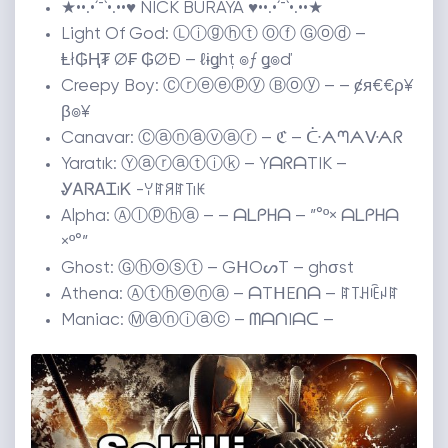
★••.•´¯`•.••♥ NİCK BURAYA ♥••.•´¯`•.••★
Light Of God: Ⓛⓘⓖⓗⓣ Ⓞⓕ Ⓖⓞⓓ –
Ⱡł₲Ⱨ₮ Ø₣ ₲ØĐ – ℓɨǥhţ ๏ƒ ǥ๏ď
Creepy Boy: Ⓒⓡⓔⓔⓟⓨ Ⓑⓞⓨ – – ȼя€€ρ¥
β๏¥
Canavar: Ⓒⓐⓝⓐⓥⓐⓡ – ℭ – ᑤᗅᘉᗅᐻᗅᖇ
Yaratık: Ⓨⓐⓡⓐⓣⓘⓚ – YᗩᖇᗩTIK –
ᎽᎪᏒᎪᏆıᏦ -ꌩꍏꋪꍏ꓄ıꀘ
Alpha: Ⓐⓛⓟⓗⓐ – – ᗩᒪᑭᕼᗩ – ”°º× ᗩᒪᑭᕼᗩ
×º°”
Ghost: Ⓖⓗⓞⓢⓣ – GᕼOᔕT – ghσst
Athena: Ⓐⓣⓗⓔⓝⓐ – ᗩTᕼEᑎᗩ – ꍏ꓄ꃅꍟꈤꍏ
Maniac: Ⓜⓐⓝⓘⓐⓒ – ᗰᗩᑎIᗩᑕ –