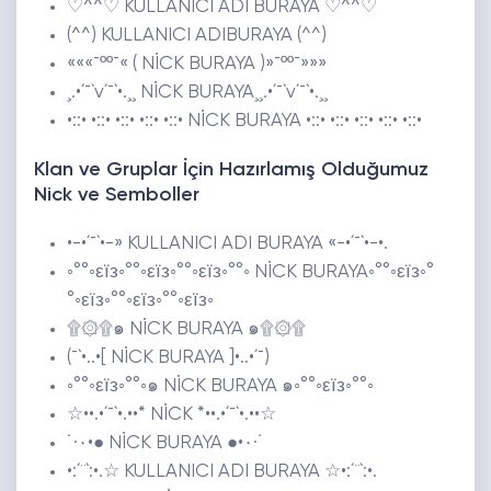
♡^^♡ KULLANICI ADI BURAYA ♡^^♡
(^^) KULLANICI ADIBURAYA (^^)
«««¯ºº¯« ( NİCK BURAYA )»¯ºº¯»»»
¸.•´¯`v´¯`•.¸¸ NİCK BURAYA¸¸.•´¯`v´¯`•.¸¸
•::• •::• •::• •::• •::• NİCK BURAYA •::• •::• •::• •::• •::•
Klan ve Gruplar İçin Hazırlamış Olduğumuz
Nick ve Semboller
•-•´¯`•-» KULLANICI ADI BURAYA «-•´¯`•-•.
◦°°◦εїз◦°°◦εїз◦°°◦εїз◦°°◦ NİCK BURAYA◦°°◦εїз◦°
°◦εїз◦°°◦εїз◦°°◦εїз◦
۩۞۩๑ NİCK BURAYA ๑۩۞۩
(¯`•..•[ NİCK BURAYA ]•..•´¯)
◦°°◦εїз◦°°◦๑ NİCK BURAYA ๑◦°°◦εїз◦°°◦
☆••.•´¯`•.••* NİCK *••.•´¯`•.••☆
˙·٠•● NİCK BURAYA ●•٠·˙
•:´¨`:•.☆ KULLANICI ADI BURAYA ☆•:´¨`:•.