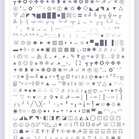
┲ ✚ ✪ ✣ ✤ ✥ ✦ ❉ ❥ ❦ ❧ ❃ ❂ ❁ ❀ ✄ ☭ ✓ ✕ ㊚
㊛ *.:｡ ✿ﾟ ‘ ﾟ ･ ⊙ ¤ ㊣ ★ ☆ ◆ ◇ ◣ ◢ ◥ ▲ ▼ △
▽ ⊿ ◤ ◥ ▆ ▇ █ █ ■ ▓ 回 □ 〓 ≡ ╝ ╚ ╔ ╗ ╬ ═ ╓
╩ ┠ ┨ ┯ ┷ ┏ ┓ ┗ ┛ ┳ ⊥ ﹃ ﹄ ┌ ┐ └ ┘ ∟
「 」 ↑ ↓ → ← ┇ ┅ ﹉ ﹊ ﹍ ﹎ ╭ ╮ ╰ ╯ ^
^
^^ ^-^ ^
^ ^︵^∵ ∴ ‖ ︱ ︳ ︴ ﹏ ﹋ ﹌ ♥️ ♡ ☜ ☞
☏ ⊙ ◎ ☻ ► ◄ ▧ ▨ ◐ ◑ ↔️ ☼ ♦️ ▀ ▄ █ ▌ ▐ ░ ▒
▬ ♦️ ◊ ◦ ☼ ♠️ ♣️ ▣ ▤ ▥ ▦ ▩ ぃ ◘ ◙ ◈ ♫ ♬ ♪ ♩ ♭
♪ の ☆ → あ ￡ ｡ ◕ ‿ ◕ ｡ ✎ ✟ ஐ ≈ ๑ ۩ ۩.. ..۩ ۩ ๑
๑ ۩ ۞ ۩ ๑ ✲ ❈ ➹ .◕ ‿-｡ 【 】 ┱ ┲ ✚ ✪ ✣ ✤ ✥
✦ ❉ ❥ ❦ ❧ ❃ ❂ ❁ ❀ ✄ ☭ ✓ ✕ ㊚ ㊛ *.:｡ ✿ﾟ ‘ ﾟ
･ ◊ ♥️ ╠ ═ ╝ ■ ๑ » « ¶ ஐ ©️ † ε ï з ♪ ღ ♣️ ♠️ • ± ° • ิ.• ஐ
இ *× ○ • ◊ ©️ ¤ ▲ ↔️ ™️ ®️ ε ї з ☏ ☆ ★ ▽ △ ▲ ∵ ∴
∷ ＃ ♥️ ♠️ ♣️ ♧ ♤ ♧ ♡ ♬ ♪ ♭ ♫ ♪ ﻬ ஐ ღ ↔️ • • ● ¤ ╬
﹌ ▽ ☜ ♥️ ☞ ♬ ✞ ♥️ ♕ ☭ ─ ━ │ ┃ ┄ ┅ ┆ ┇ ┈ ┉ ┊ ┋
╭ ╮ ╯ ╰ ╱ ╲ ╳ ╴ ╵ ╶ ╷ ╸ ╹ ╺ ╻ ╼ ╽ ╾ ╿ ▰ ▱ ◆ ◇ ◈
◉ ◊ ○ ◌ ◍ ◎ ● ◐ ◑ ◒ ◓ ◔ ◕ ◖ ◗ ◘ ◙ ◚ ◛ ◜ ◝ ◞ ◟ ◠
◡ ◢ ◣ ◤ ◥ ◦ ◧ ◨ ◩ ◪ ◫ ◬ ◭ ◮ ◯ ◰ ◱ ◲ ◳
◴ ◵ ◶ ◷ ◸ ◹ ◺ ◿ ★ ☆ ☇ ☈ ☊ ☋ ☌ ☍ ☏ ☐ ☒ ☓
☖ ☗ ☙ ☟ ☡ ☤ ☥ ☧ ☨ ☩ ☫ ☬ ☭ ☰ ☱ ☲ ☳ ☴ ☵ ☶
☷ ☻ ☼ ☽ ☾ ☿ ♁ ♃ ♄ ♅ ♇ ♔ ♕ ♖ ♗ ♘ ♙ ♚ ♛