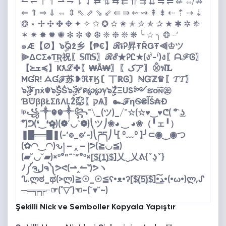
↼ ↽ ↾ ↿ ⇀ ⇁ ⇂ ⇃ ⇄ ⇅ ⇆ ⇇ ⇈ ⇉ ⇊ ⇋ ⇌ ⇍ ⇎ ⇏
⇐ ⇑ ⇒ ⇓ ⇔ ⇕ ⇖ ⇗ ⇘ ⇙ ⇚ ⇛ ⇜ ⇝ ⇞ ⇟ ⇠ ⇡ ⇢ ⇣
❂ ⋆ ✢ ✣ ✤ ✥ ✦ ✧ ✩ ✪ ✫ ✬ ✭ ✮ ✯ ✰ ★ ✱ ✲ ✵
✶ ✷ ✸ ✹ ✺ ✻ ✼ ❅ ❆ ❈ ❉ ❊ ❋ ╰ ☆ ╮ ❂ -‘
๑
Æ【Ø】๖ۣۜQž乡【₱€】ℛɨᎮ昇ŦŘǤŦ⫷♔ツ
⫸ΔCΣ♠Ƭ͢Ʀ祝〖𝕊ᗰ𝕊〗ℛℰ★ᎮᏝ★(ง’̀-‘́)ง〖ᗩℱᎶ〗
⨶ฬ𝐋〖アک〗Ҝƛℒ✤〖₩Ā₩〗【≽ܫ≼】
MƓR! ᗋƓℱ苏❥ℜŦӃ〘丅ℝᎶ〙ℕᏳℤ♛〖𝓣𝓣〗
๖ۣۜℱɲẋ☬๖ۣۜṦṦ๖ۣۜℋค℘℘ℽ๖ۣۜZΞUS༻ຮо͠ɴ㊧
Š₳Ðآ₴๛ℱη࿊〖Ѧק〗ƁᙈββŁΣßΛĻŽ㍇⃝
ᴵᵖ꧁༒☬☬༒꧂¯\_(ツ)_/¯☆(☆♥‿♥ᕦ( ͡° ͜ʖ
͡°)ᕤ(❛‿❛✿̶̥̥)(❁´◡`❁)⎝ツ⎠❀◕ ‿ ◕❀（╹ェ╹）
❚█══█❚(-’๏_๏’-)⎝ཌད⎠╰[ ⁰﹏⁰ ]╯⊂◉‿◉つ
(✿◠‿◠)ԅ། – ‸ – །ᕗ(≧◡≦)
(▰˘◡˘▰)×º°”˜`”°º×[̲̅$̲̅(̲̅1̲̅)̲̅$̲̅]乂‿乂ᕕ{ ͒ ʖ̯ ͒ }
ᕗᕙ(⇀‸↼‶)ᕗヽ༼ຈل͜ຈ༽ﾉ
(•ω•)ლ,ᔑ•ﺪ͟͠•ᔐ.ლಠ_ಥ(>ლ)≧☉_☉≦ʕ•ᴥ•ʔ[̲̅$̲̅(̲̅5̲̅)̲̅$̲̅]
(~˘▾˘)~☜(˚▽˚)☞⌐╦╦═─
Şekilli Nick ve Semboller Kopyala Yapıştır