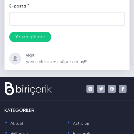
*
E-posta
yiğit
yeni nick sistemi süper olmuş!!!
KATEGORİLER
.
.
Aktüel
Astroloji
.
.
BirKupon
Biyografi