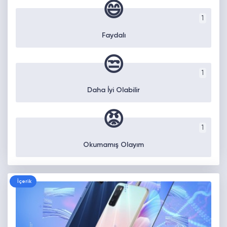
😄
1
Faydalı
😒
1
Daha İyi Olabilir
😡
1
Okumamış Olayım
İçerik