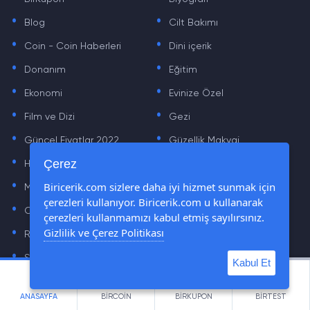
.
.
Blog
Cilt Bakımı
.
.
Coin - Coin Haberleri
Dini içerik
.
.
Donanım
Eğitim
.
.
Ekonomi
Evinize Özel
.
.
Film ve Dizi
Gezi
.
.
Güncel Fiyatlar 2022
Güzellik Makyaj
.
.
Çerez
Haber
Hayvanlar Alemi
.
.
Biricerik.com sizlere daha iyi hizmet sunmak için
Mobil
Moda
.
.
çerezleri kullanıyor. Biricerik.com u kullanarak
Oyun
Para Kazanma
.
.
çerezleri kullanmamızı kabul etmiş sayılırsınız.
Gizlilik ve Çerez Politikası
Rüya Tabiri
Sağlık
.
.
Sinema
Sosyal Medya Haberleri
.
.
Kabul Et
Sözler
Tarih
.
.
ANASAYFA
BİRCOİN
BİRKUPON
BİRTEST
Teknoloji Haberleri
Yaşam