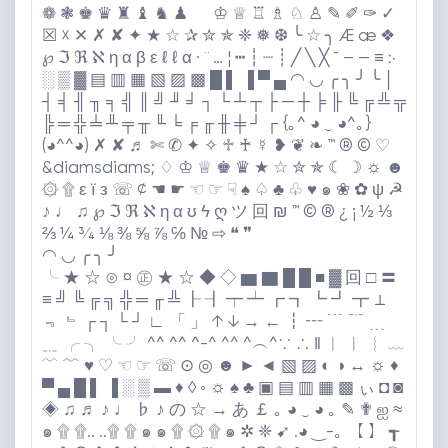
❁ ❃ ♚ ♛ ♜ ♝ ♞ ♟ ♔ ♕ ♖ ♗ ♘ ♙ ✎ ✐ ✑ ✓
☒ ☓ ✕ ✗ ✘ ✦ ★ ☆ ✰ ✮ ✯ ❈ ❅ ❆ ╰ ☆ ╮ Æ æ ❖
℘ ℑ ℜ ℵ η α β ε ℓ ℓ α · ¨ … ¦ ┅ ┆ ┈ ┊ ╱ ╲ ╳ ¯ – — ≡ ჻
░ ▒ ▓ ▤ ▥ ▦ ▧ ▨ ▩ █ ▌ ▐ ▀ ▄ ◠ ◡ ╭ ╮ ╯ ╰ │
┤ ╡ ╢ ╖ ╕ ╣ ║ ╝ ╜ ╛ ┐ └ ┴ ┬ ├ ─ ┼ ╞ ╟ ╚ ╔ ╩ ╦
╠ ═ ╬ ╧ ╨ ╤ ╥ ╙ ╘ ╒ ╓ ╫ ╪ ┘ ┌ {｡^ ◕ ‿ ◕^｡}
(◕^^◕) ✗ ✘ ♬ ✄ ✆ ✦ ✧ ♱ ♰ ☿ ❥ ❦ ❧ ™️ ®️ ©️ ♡
&diamsdiams; ♢ ♔ ♕ ♚ ♛ ★ ☆ ✮ ✯ ☾ ☽ ☼ ☻
۞ ۩ ε ї з ☏ ¢ ☚ ☛ ☜ ☞ ☟ ♠️ ♤ ♣️ ♧ ♥️ ๑ ❀ ✿ ψ ☭
♪ ♩ ♫ ℘ ℑ ℜ ℵ η α ʊ ϟ ღ ツ 回 ₪ ™️ ©️ ®️ ¿ ¡ ½ ⅓
⅔ ¼ ¾ ⅛ ⅜ ⅝ ⅞ ℅ № ⇨ ❝ ❞
◠ ◡ ╭ ╮ ╯
╰ ★ ☆ ⊙ ¤ ㊣ ★ ☆ ◆ ◇ ▆ ▇ █ █ ■ ▓ 回 □ 〓
≡ ╝ ╚ ╔ ╗ ╬ ═ ╓ ╩ ┠ ┨ ┯ ┷ ┏ ┓ ┗ ┛ ┳ ⊥
﹃ ﹄ ┌ ┐ └ ┘ ∟ 「 」 ↑ ↓ → ← ┇ ┅ ﹉ ﹊ ﹍
﹎ ╭ ╮ ╰ ╯ ^
^ ^^ ^-^ ^
^ ^︵^∵ ∴ ‖ ︱ ︳ ︴ ﹏
﹋ ﹌ ♥️ ♡ ☜ ☞ ☏ ⊙ ◎ ☻ ► ◄ ▧ ▨ ◐ ◑ ↔️ ☼ ♦️
▀ ▄ █ ▌ ▐ ░ ▒ ▬ ♦️ ◊ ◦ ☼ ♠️ ♣️ ▣ ▤ ▥ ▦ ▩ ぃ ◘ ◙
◈ ♫ ♬ ♪ ♩ ♭ ♪ の ☆ → あ ￡ ｡ ◕ ‿ ◕ ｡ ✎ ✟ ஐ ≈
๑ ۩ ۩.. ..۩ ۩ ๑ ๑ ۩ ۞ ۩ ๑ ✲ ❈ ➹ .◕ ‿-｡ 【 】 ┱