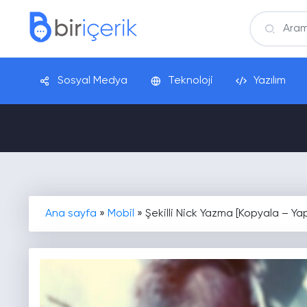
Sosyal Medya
Teknoloji
Yazılım
Ana sayfa
»
Mobil
»
Şekilli Nick Yazma [Kopyala – Yap