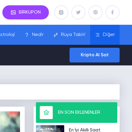
BİRKUPON
stroloji
Nedir
Rüya Tabiri
Diğer
Kripto Al Sat
EN SON EKLENENLER
En İyi Akıllı Saat