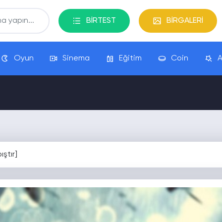
BİRTEST
BİRGALERİ
Oyun
Sinema
Eğitim
Coin
A
ıştır]