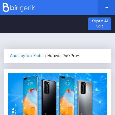
Kripto Al
Sat
Ana sayfa
»
Mobil
»
Huawei P40 Pro+