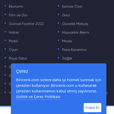
.
.
Ekonomi
Evinize Özel
.
.
Film ve Dizi
Gezi
.
.
Güncel Fiyatlar 2022
Güzellik Makyaj
.
.
Haber
Hayvanlar Alemi
.
.
Mobil
Moda
.
.
Oyun
Para Kazanma
.
.
Rüya Tabiri
Sağlık
.
.
Sinema
Sosyal Medya Haberleri
.
.
Çerez
Sözler
Tarih
.
.
Biricerik.com sizlere daha iyi hizmet sunmak için
çerezleri kullanıyor. Biricerik.com u kullanarak
Teknoloji Haberleri
Yaşam
.
.
çerezleri kullanmamızı kabul etmiş sayılırsınız.
Yazılım Haberleri
Yiyecek Önerileri ve Tarifleri
Gizlilik ve Çerez Politikası
Kabul Et
© Tüm Hakları Saklıdır © 2019 - 2021 biricerik.com