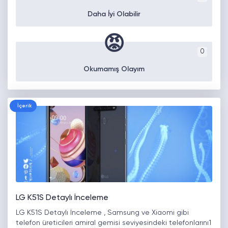
Daha İyi Olabilir
😡
0
Okumamış Olayım
İçerik
LG K51S Detaylı İnceleme
LG K51S Detaylı İnceleme , Samsung ve Xiaomi gibi
telefon üreticileri amiral gemisi seviyesindeki telefonlarını1