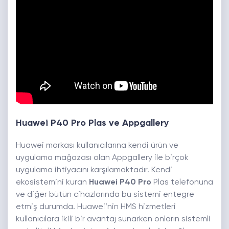
Huawei P40 Pro Plas ve Appgallery
Huawei markası kullanıcılarına kendi ürün ve
uygulama mağazası olan Appgallery ile birçok
uygulama ihtiyacını karşılamaktadır. Kendi
ekosistemini kuran
Huawei P40 Pro
Plas telefonuna
ve diğer bütün cihazlarında bu sistemi entegre
etmiş durumda. Huawei’nin HMS hizmetleri
kullanıcılara ikili bir avantaj sunarken onların sistemli