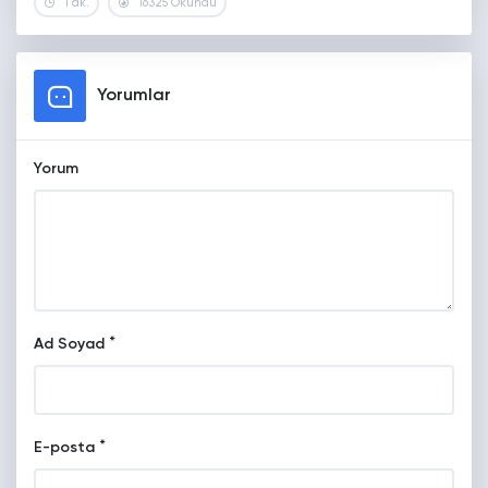
1 dk.
16325 Okundu
Yorumlar
Yorum
*
Ad Soyad
*
E-posta