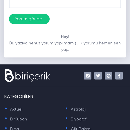
Hey!
Bu yazıya henüz yorum yapılmamış, ilk yorumu hemen sen
yap.
KATEGORİLER
.
.
Aktüel
Astroloji
.
.
BirKupon
Biyografi
.
.
Blog
Cilt Bakımı