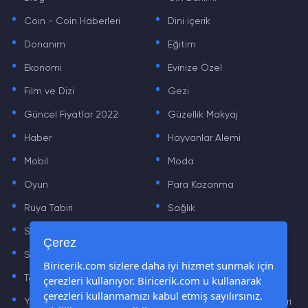
.
.
Coin - Coin Haberleri
Dini içerik
.
.
Donanım
Eğitim
.
.
Ekonomi
Evinize Özel
.
.
Film ve Dizi
Gezi
.
.
Güncel Fiyatlar 2022
Güzellik Makyaj
.
.
Haber
Hayvanlar Alemi
.
.
Mobil
Moda
.
.
Oyun
Para Kazanma
.
.
Rüya Tabiri
Sağlık
.
.
Sinema
Sosyal Medya Haberleri
.
.
Çerez
Sözler
Tarih
.
.
Biricerik.com sizlere daha iyi hizmet sunmak için
çerezleri kullanıyor. Biricerik.com u kullanarak
Teknoloji Haberleri
Yaşam
.
.
çerezleri kullanmamızı kabul etmiş sayılırsınız.
Yazılım Haberleri
Yiyecek Önerileri ve Tarifleri