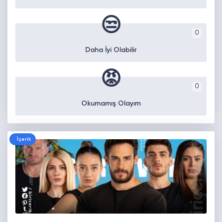
😒
0
Daha İyi Olabilir
😡
0
Okumamış Olayım
İçerik