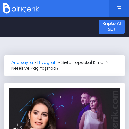
Kripto Al
Sat
Ana sayfa
»
Biyografi
»
Sefa Topsakal Kimdir?
Nereli ve Kaç Yaşında?