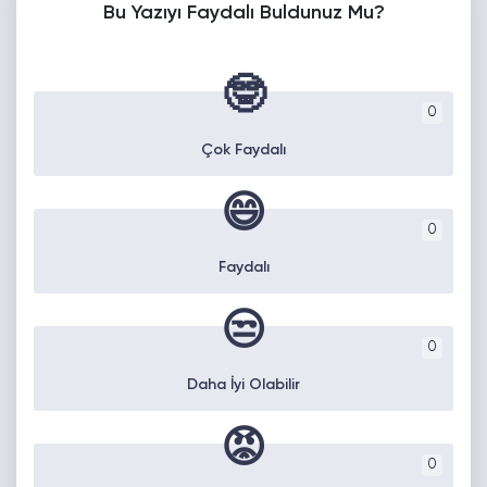
Bu Yazıyı Faydalı Buldunuz Mu?
🤓
0
Çok Faydalı
😄
0
Faydalı
😒
0
Daha İyi Olabilir
😡
0