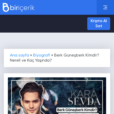
Kripto Al
Sat
Ana sayfa
»
Biyografi
»
Berk Güneşberk Kimdir?
Nereli ve Kaç Yaşında?