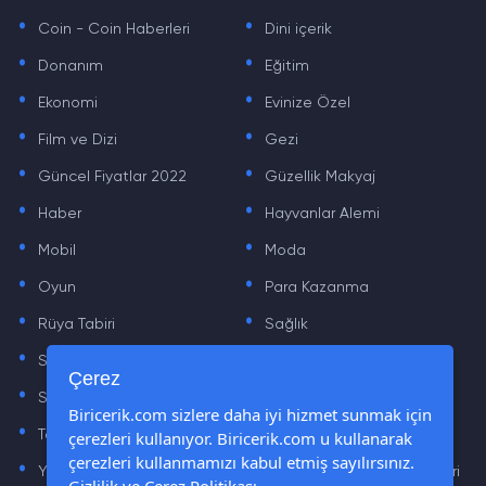
.
.
Coin - Coin Haberleri
Dini içerik
.
.
Donanım
Eğitim
.
.
Ekonomi
Evinize Özel
.
.
Film ve Dizi
Gezi
.
.
Güncel Fiyatlar 2022
Güzellik Makyaj
.
.
Haber
Hayvanlar Alemi
.
.
Mobil
Moda
.
.
Oyun
Para Kazanma
.
.
Rüya Tabiri
Sağlık
.
.
Sinema
Sosyal Medya Haberleri
.
.
Çerez
Sözler
Tarih
.
.
Biricerik.com sizlere daha iyi hizmet sunmak için
çerezleri kullanıyor. Biricerik.com u kullanarak
Teknoloji Haberleri
Yaşam
.
.
çerezleri kullanmamızı kabul etmiş sayılırsınız.
Yazılım Haberleri
Yiyecek Önerileri ve Tarifleri