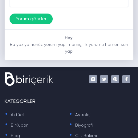
Hey!
Bu yazıya henüz yorum yapılmamış, ilk yorumu hemen sen
yap.
KATEGORİLER
.
.
Aktüel
Astroloji
.
.
BirKupon
Biyografi
.
.
Blog
Cilt Bakımı