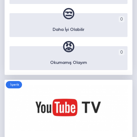
😒
0
Daha İyi Olabilir
😡
0
Okumamış Olayım
İçerik