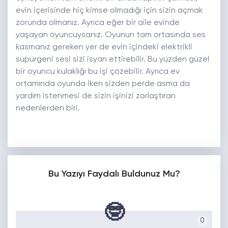
evin içerisinde hiç kimse olmadığı için sizin açmak
zorunda olmanız. Ayrıca eğer bir aile evinde
yaşayan oyuncuysanız. Oyunun tam ortasında ses
kasmanız gereken yer de evin içindeki elektrikli
süpürgeni sesi sizi isyan ettirebilir. Bu yüzden güzel
bir oyuncu kulaklığı bu işi çözebilir. Ayrıca ev
ortamında oyunda iken sizden perde asma da
yardım istenmesi de sizin işinizi zorlaştıran
nedenlerden biri.
Bu Yazıyı Faydalı Buldunuz Mu?
🤓
0