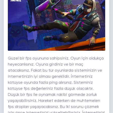
Güzel bir fps oyununa sahipsiniz. Oyun için oldukça
heyecanlısınız. Oyuna girdiniz ve bir maç
atacaksınız. Fakat bu tür oyunlarda sisteminizin ve
internetinizin iyi olması gereklidir. İnternetiniz
kötüyse oyunda fazla ping alırsınız. Sisteminiz
kötüyse fps değerleriniz fazla düşük olacaktır.
Düşük bir fps ile oynamak rakibi görmede zorluk
yaşayabilirsiniz. Hareket ederken de muhtemelen
fps dropları yaşayacaksınız. Bu iki sorunu çözmek