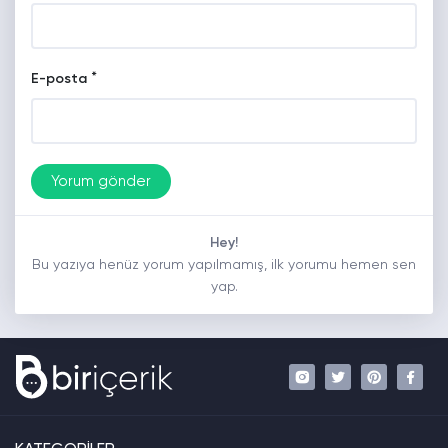
*
E-posta
Hey!
Bu yazıya henüz yorum yapılmamış, ilk yorumu hemen sen
yap.